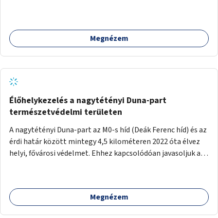
Megnézem
Élőhelykezelés a nagytétényi Duna-part
természetvédelmi területen
A nagytétényi Duna-part az M0-s híd (Deák Ferenc híd) és az
érdi határ között mintegy 4,5 kilométeren 2022 óta élvez
helyi, fővárosi védelmet. Ehhez kapcsolódóan javasoljuk a
terület élőhelykezelését, a tájidegen, invazív fajok
ritkítását, visszaszorítását.
Megnézem