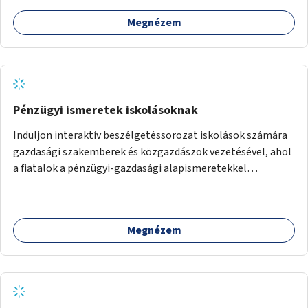
Megnézem
Pénzügyi ismeretek iskolásoknak
Induljon interaktív beszélgetéssorozat iskolások számára
gazdasági szakemberek és közgazdászok vezetésével, ahol
a fiatalok a pénzügyi-gazdasági alapismeretekkel
kapcsolatban tájékozódhatnak. A program többalkalmas
lenne, heti rendszerességgel tartanák iskolai csoportok
számára, önkormányzati intézményben vagy külső
Megnézem
helyszínen iskolai együttműködéssel. A szervezést az
Önkormányzat koordinálná, a tematikát a szakemberek
alakítanák ki, külön figyelmet fordítva a hátrányos helyzetű
gyerekek bevonására is. A program pilot jelleggel indulna,
több korosztály számára.