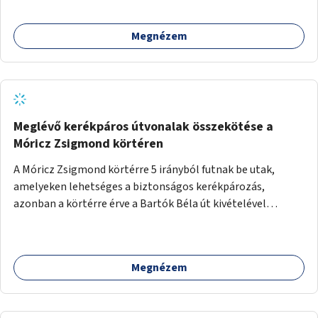
Megnézem
Meglévő kerékpáros útvonalak összekötése a
Móricz Zsigmond körtéren
A Móricz Zsigmond körtérre 5 irányból futnak be utak,
amelyeken lehetséges a biztonságos kerékpározás,
azonban a körtérre érve a Bartók Béla út kivételével
mindegyik kerékpáros útvonal megszakad. Alakítsuk ki a
kerékpáros útvonalak összekötését!
Megnézem