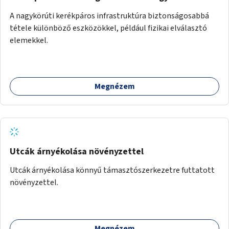
A nagykörúti kerékpáros infrastruktúra biztonságosabbá
tétele különböző eszközökkel, például fizikai elválasztó
elemekkel.
Megnézem
Utcák árnyékolása növényzettel
Utcák árnyékolása könnyű támasztószerkezetre futtatott
növényzettel.
Megnézem