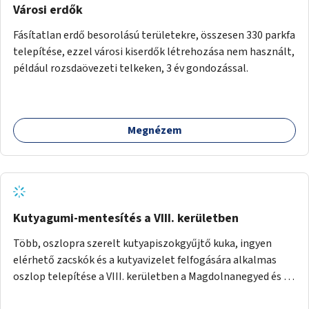
Városi erdők
Fásítatlan erdő besorolású területekre, összesen 330 parkfa
telepítése, ezzel városi kiserdők létrehozása nem használt,
például rozsdaövezeti telkeken, 3 év gondozással.
Megnézem
Kutyagumi-mentesítés a VIII. kerületben
Több, oszlopra szerelt kutyapiszokgyűjtő kuka, ingyen
elérhető zacskók és a kutyavizelet felfogására alkalmas
oszlop telepítése a VIII. kerületben a Magdolnanegyed és a
Palotanegyed néhány pontján, pilot jelleggel.