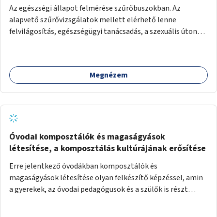
Az egészségi állapot felmérése szűrőbuszokban. Az
alapvető szűrővizsgálatok mellett elérhető lenne
felvilágosítás, egészségügyi tanácsadás, a szexuális úton
terjedő betegségek szűrése és a szenvedélybetegek
támogatása.
Megnézem
Óvodai komposztálók és magaságyások
létesítése, a komposztálás kultúrájának erősítése
Erre jelentkező óvodákban komposztálók és
magaságyások létesítése olyan felkészítő képzéssel, amin
a gyerekek, az óvodai pedagógusok és a szülők is részt
vehetnek.