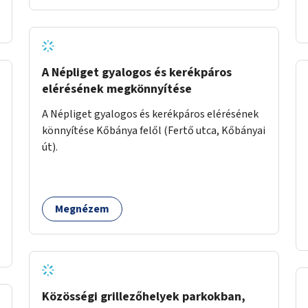
A Népliget gyalogos és kerékpáros
elérésének megkönnyítése
A Népliget gyalogos és kerékpáros elérésének
könnyítése Kőbánya felől (Fertő utca, Kőbányai
út).
Megnézem
Közösségi grillezőhelyek parkokban,