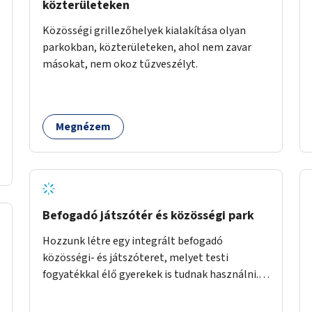
közterületeken
Közösségi grillezőhelyek kialakítása olyan
parkokban, közterületeken, ahol nem zavar
másokat, nem okoz tűzveszélyt.
Megnézem
Befogadó játszótér és közösségi park
Hozzunk létre egy integrált befogadó
közösségi- és játszóteret, melyet testi
fogyatékkal élő gyerekek is tudnak használni.
Ennek helyszínéül a XVIII. kerület Turul-park
területe lenne megfelelő, mely mind