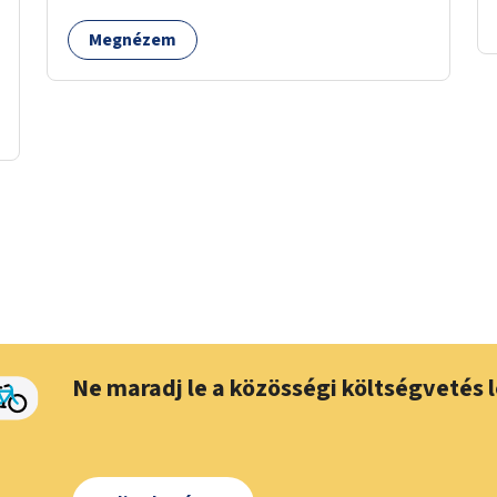
elérhetőségét, mind infrastrukturális
Megnézem
adottságait tekintve alkalmas egy új játszótér
kialakítására.
Ne maradj le a közösségi költségvetés l