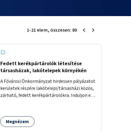
1
-
21
elem
, összesen:
80
Fedett kerékpártárolók létesítése
társasházak, lakótelepek környékén
A Fővárosi Önkormányzat hirdessen pályázatot
kerületek részére lakótelepi/társasházi közös,
zárható, fedett kerékpártárolókra. Induljon egy
mintaprojekt, amelynek alapján fel lehet
mérni, milyen feladatokkal jár a kerület
számára az üzemeltetés.
Megnézem