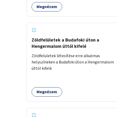
otthon megteremtése Budapest valamely
Megnézem
peremkerületén, civil/szakmai szervezeti
háttérrel. A program a közvetlen segítségen,
biztonságnyújtáson kívül gazdálkodásba is
bevonja az ott lévő személyeket, és egyben a
környezettudatos és fenntartható élettel
kapcsolatos szemléletformálást is céljának
Zöldfelületek a Budafoki úton a
tekinti.
Hengermalom úttól kifelé
Zöldfelületek létesítése erre alkalmas
helyszíneken a Budafoki úton a Hengermalom
úttól kifelé.
Megnézem