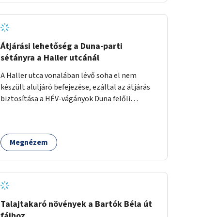
Átjárási lehetőség a Duna-parti
sétányra a Haller utcánál
A Haller utca vonalában lévő soha el nem
készült aluljáró befejezése, ezáltal az átjárás
biztosítása a HÉV-vágányok Duna felőli
oldalára.
Megnézem
Talajtakaró növények a Bartók Béla út
fáihoz