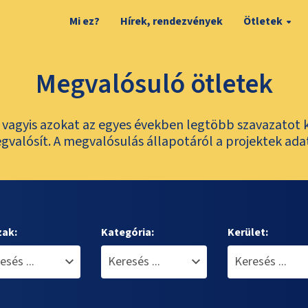
Mi ez?
Hírek, rendezvények
Ötletek
Megvalósuló ötletek
t, vagyis azokat az egyes években legtöbb szavazatot 
valósít. A megvalósulás állapotáról a projektek ada
zak:
Kategória:
Kerület: