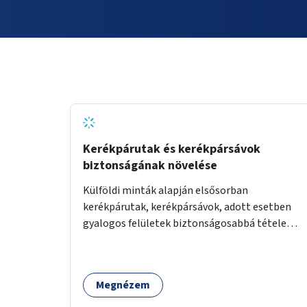
Kerékpárutak és kerékpársávok
biztonságának növelése
Külföldi minták alapján elsősorban
kerékpárutak, kerékpársávok, adott esetben
gyalogos felületek biztonságosabbá tétele
kísérleti kiegészítő fejlesztésekkel (terelők,
műanyag elválasztó elemek, több és jobban
látható felfestés stb.)
Megnézem