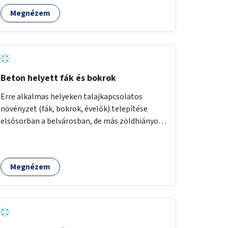
Megnézem
Beton helyett fák és bokrok
Erre alkalmas helyeken talajkapcsolatos
növényzet (fák, bokrok, évelők) telepítése
elsősorban a belvárosban, de más zöldhiányos
városrészekben is.
Megnézem