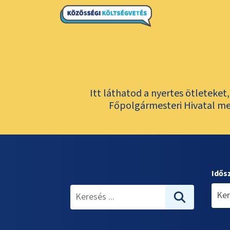
Itt láthatod a nyertes ötleteke
Főpolgármesteri Hivatal meg
Idős