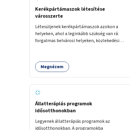
Kerékpártámaszok létesítése
városszerte
Létesüljenek kerékpártámaszok azokon a
helyeken, ahol a leginkább szükség van rá:
forgalmas belvárosi helyeken, közlekedési
csomópontokban, közintézmények, boltok
előtt.
Megnézem
Állatterápiás programok
idősotthonokban
Legyenek állatterápiás programok az
idősotthonokban. A programokba