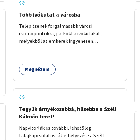
Több ivókutat a városba
Telepítsenek forgalmasabb városi
csomópontokra, parkokba ivókutakat,
melyekből az emberek ingyenesen
fogyaszthatnak ivóvizet. A keretösszegből
nagyjából 25 ivókút telepítése lehetséges.
Megnézem
Tegyük árnyékosabbá, hűsebbé a Széll
Kálmán teret!
Napvitorlák és további, lehetőleg
talajkapcsolatos fák elhelyezése a Széll