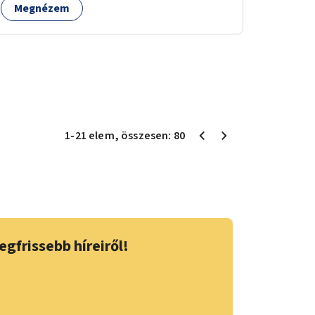
Megnézem
1
-
21
elem
, összesen:
80
egfrissebb híreiről!