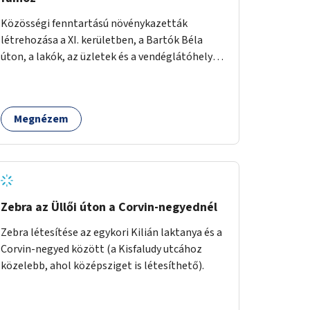
Közösségi fenntartású növénykazetták
létrehozása a XI. kerületben, a Bartók Béla
úton, a lakók, az üzletek és a vendéglátóhelyek
együttműködésével.
Megnézem
Zebra az Üllői úton a Corvin-negyednél
Zebra létesítése az egykori Kilián laktanya és a
Corvin-negyed között (a Kisfaludy utcához
közelebb, ahol középsziget is létesíthető).