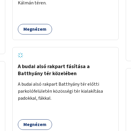
Kálmán téren.
Megnézem
A budai alsó rakpart fásítása a
Batthyány tér közelében
A budai alsó rakpart Batthyány tér előtti
parkolófelületén közösségi tér kialakítása
padokkal, fákkal.
Megnézem