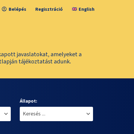
Belépés
Regisztráció
English
kapott javaslatokat, amelyeket a
tlapján tájékoztatást adunk.
Állapot: