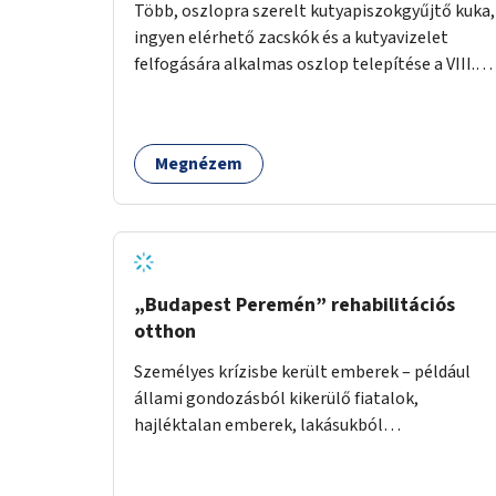
Több, oszlopra szerelt kutyapiszokgyűjtő kuka,
ingyen elérhető zacskók és a kutyavizelet
felfogására alkalmas oszlop telepítése a VIII.
kerületben a Magdolnanegyed és a
Palotanegyed néhány pontján, pilot jelleggel.
Megnézem
„Budapest Peremén” rehabilitációs
otthon
Személyes krízisbe került emberek – például
állami gondozásból kikerülő fiatalok,
hajléktalan emberek, lakásukból
kilakoltatottak, szenvedélybetegségükből
kijönni szándékozók – számára rehabilitációs