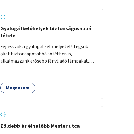
északi felén, ahol jelenleg egyetlen asztal sem
található.
Gyalogátkelőhelyek biztonságosabbá
tétele
Fejlesszük a gyalogátkelőhelyeket! Tegyük
őket biztonságosabbá sötétben is,
alkalmazzunk erősebb fényt adó lámpákat,
helyezzünk ki hangjelzést adó készülékeket és
taktilis jelzéseket a vakok és gyengénlátók
számára.
Megnézem
Zöldebb és élhetőbb Mester utca