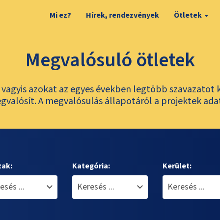
Mi ez?
Hírek, rendezvények
Ötletek
Megvalósuló ötletek
t, vagyis azokat az egyes években legtöbb szavazatot 
valósít. A megvalósulás állapotáról a projektek ada
zak:
Kategória:
Kerület: