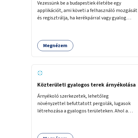
Vezessünk be a budapestiek életébe egy
applikációt, ami követi a felhasználó mozgását
és regisztrálja, ha kerékpárral vagy gyalog
közlekedik. Az aktív közlekedési formákat
virtuálisan jutalmazza, amit az együttműködő
üzleti partnereknél kedvezményekre,
Megnézem
ajándékokra válthat a felhasználó.
Közterületi gyalogos terek árnyékolása
Árnyékoló szerkezetek, lehetőleg
növényzettel befuttatott pergolák, lugasok
létrehozása a gyalogos területeken. Ahol a
növényültetésre nincs lehetőség, ott akár
dézsából felfutó futónövényzet alkalmazása,
legvégső megoldásként napvitorlák