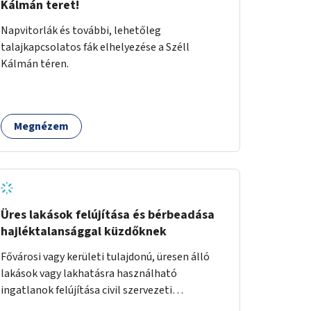
Kálmán teret!
Napvitorlák és további, lehetőleg
talajkapcsolatos fák elhelyezése a Széll
Kálmán téren.
Megnézem
Üres lakások felújítása és bérbeadása
hajléktalansággal küzdőknek
Fővárosi vagy kerületi tulajdonú, üresen álló
lakások vagy lakhatásra használható
ingatlanok felújítása civil szervezeti
segítséggel és az érintettek önkéntes