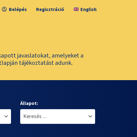
Belépés
Regisztráció
English
kapott javaslatokat, amelyeket a
tlapján tájékoztatást adunk.
Állapot: