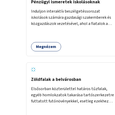
Pénzügyi ismeretek iskolásoknak
Induljon interaktív beszélgetéssorozat
iskolások számára gazdasági szakemberek és
közgazdászok vezetésével, ahol a fiatalok a
pénzügyi-gazdasági alapismeretekkel
kapcsolatban tájékozódhatnak. A program
többalkalmas lenne, heti rendszerességgel
Megnézem
tartanák iskolai csoportok számára,
önkormányzati intézményben vagy külső
helyszínen iskolai együttműködéssel. A
szervezést az Önkormányzat koordinálná, a
tematikát a szakemberek alakítanák ki, külön
figyelmet fordítva a hátrányos helyzetű
Zöldfalak a belvárosban
gyerekek bevonására is. A program pilot
Elsősorban közterülettel határos tűzfalak,
jelleggel indulna, több korosztály számára.
egyéb homlokzatok takarása tartószerkezetre
futtatott futónövényekkel, esetleg ezekhez
kapcsolódóan lugasok kialakítása. Ezzel olyan
belvárosi helyszíneken növelhető a