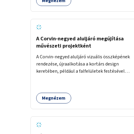
Megnézem
felszerelése.
A Corvin-negyed aluljáró megújítása
művészeti projektként
A Corvin-negyed aluljáró vizuális összképének
rendezése, újraalkotása a kortárs design
keretében, például a falfelületek festésével
vagy kiállítóterek létesítésével, amelyekben
kortárs designerek, művészek, tervezők
alkotásai, termékei jelenhetnének meg
Megnézem
alkalmat adva a bemutatkozásra, szélesebb
körben való ismertségre.