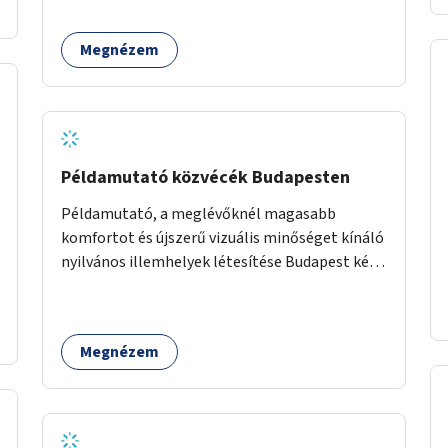
Megnézem
Példamutató közvécék Budapesten
Példamutató, a meglévőknél magasabb
komfortot és újszerű vizuális minőséget kínáló
nyilvános illemhelyek létesítése Budapest két
pontján. Extrák: Elektronikus, okos fizetési
lehetőség vagy ingyenesség; újszerű
fenntartási konstrukció kidolgozása; egyéb
Megnézem
kapcsolt szolgáltatások (pl. ivókút,
telefontöltés).