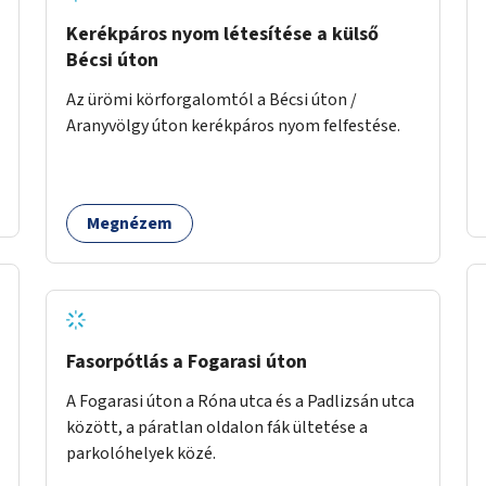
Kerékpáros nyom létesítése a külső
Bécsi úton
Az ürömi körforgalomtól a Bécsi úton /
Aranyvölgy úton kerékpáros nyom felfestése.
Megnézem
Fasorpótlás a Fogarasi úton
A Fogarasi úton a Róna utca és a Padlizsán utca
között, a páratlan oldalon fák ültetése a
parkolóhelyek közé.