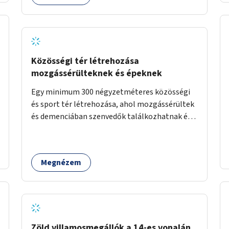
Közösségi tér létrehozása
mozgássérülteknek és épeknek
Egy minimum 300 négyzetméteres közösségi
és sport tér létrehozása, ahol mozgássérültek
és demenciában szenvedők találkozhatnak és
sportolhatnak együtt épekkel. Elsősorban egy
pétanque pálya létrehozása lenne célszerű,
amit a legtöbb mozgásában korlátozott
Megnézem
ember is tud játszani, fontos, hogy a téren
legyenek formájukban, hangulatukban
elkülönülő pontok, mezítlábas ösvények, az
egész legyen zöld és üdítő hangulatú.
Zöld villamosmegállók a 14-es vonalán