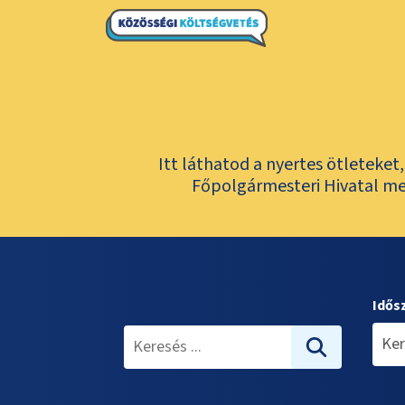
Itt láthatod a nyertes ötleteke
Főpolgármesteri Hivatal meg
Idős