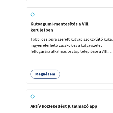
Kutyagumi-mentesítés a VIII.
kerületben
Több, oszlopra szerelt kutyapiszokgyűjtő kuka,
ingyen elérhető zacskók és a kutyavizelet
felfogására alkalmas oszlop telepítése a VIII.
kerületben a Magdolnanegyed és a
Palotanegyed néhány pontján, pilot jelleggel.
Megnézem
Aktív közlekedést jutalmazó app