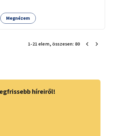
munkájával, majd a kialakított lakások,
lakóegységek bérbeadása rászorulók számára.
Megnézem
1
-
21
elem
, összesen:
80
egfrissebb híreiről!