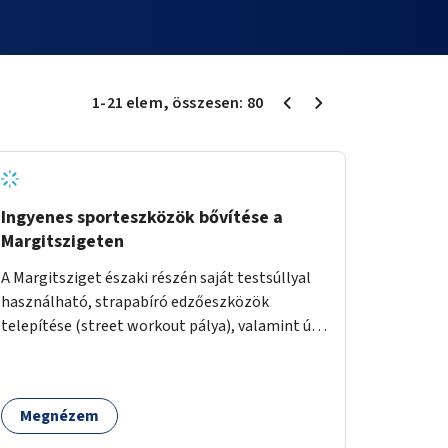
1
-
21
elem
, összesen:
80
Ingyenes sporteszközök bővítése a
Margitszigeten
A Margitsziget északi részén saját testsúllyal
használható, strapabíró edzőeszközök
telepítése (street workout pálya), valamint új
kültéri pingpongasztalok kihelyezése. A
meglévő fitneszterület jelenleg alig felszerelt,
így kihasználatlan. A pingpongasztalok
Megnézem
telepítésével egy népszerű, ingyenes
sportolási lehetőség válna elérhetővé a sziget