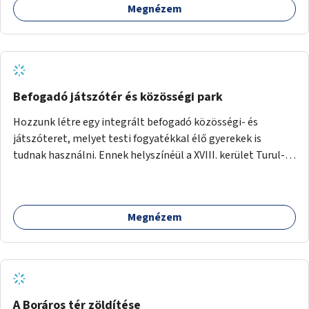
Megnézem
Befogadó játszótér és közösségi park
Hozzunk létre egy integrált befogadó közösségi- és
játszóteret, melyet testi fogyatékkal élő gyerekek is
tudnak használni. Ennek helyszínéül a XVIII. kerület Turul-
park területe lenne megfelelő, mely mind elérhetőségét,
mind infrastrukturális adottságait tekintve alkalmas egy új
játszótér kialakítására.
Megnézem
A Boráros tér zöldítése