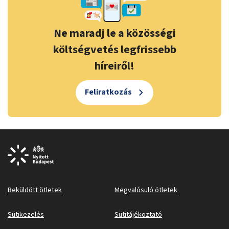
Ne maradj le a közösségi
költségvetés legfrissebb
híreiről!
Feliratkozás
Beküldött ötletek
Megvalósuló ötletek
Sütikezelés
Sütitájékoztató