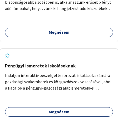
biztonságosabbá sötétben is, alkalmazzunk erősebb fényt
adó lámpákat, helyezzünk ki hangjelzést adó készülékeket
és taktilis jelzéseket a vakok és gyengénlátók számára.
Megnézem
Pénzügyi ismeretek iskolásoknak
Induljon interaktív beszélgetéssorozat iskolások számára
gazdasági szakemberek és közgazdászok vezetésével, ahol
a fiatalok a pénzügyi-gazdasági alapismeretekkel
kapcsolatban tájékozódhatnak. A program többalkalmas
lenne, heti rendszerességgel tartanák iskolai csoportok
számára, önkormányzati intézményben vagy külső
Megnézem
helyszínen iskolai együttműködéssel. A szervezést az