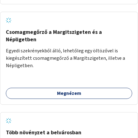
Önkormányzat koordinálná, a tematikát a szakemberek
alakítanák ki, külön figyelmet fordítva a hátrányos helyzetű
gyerekek bevonására is. A program pilot jelleggel indulna,
több korosztály számára.
Csomagmegőrző a Margitszigeten és a
Népligetben
Egyedi szekrényekből álló, lehetőleg egy öltözővel is
kiegészített csomagmegőrző a Margitszigeten, illetve a
Népligetben.
Megnézem
Több növényzet a belvárosban