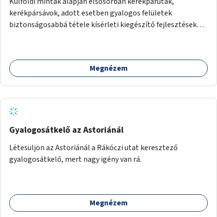
Külföldi minták alapján elsősorban kerékpárutak,
kerékpársávok, adott esetben gyalogos felületek
biztonságosabbá tétele kísérleti kiegészítő fejlesztésekkel
(terelők, műanyag elválasztó elemek, több és jobban
látható felfestés stb.)
Megnézem
Gyalogosátkelő az Astoriánál
Létesüljön az Astoriánál a Rákóczi utat keresztező
gyalogosátkelő, mert nagy igény van rá.
Megnézem