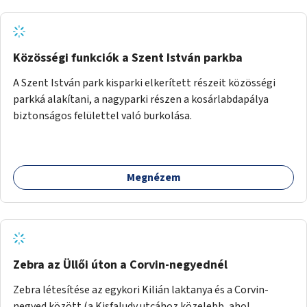
Közösségi funkciók a Szent István parkba
A Szent István park kisparki elkerített részeit közösségi
parkká alakítani, a nagyparki részen a kosárlabdapálya
biztonságos felülettel való burkolása.
Megnézem
Zebra az Üllői úton a Corvin-negyednél
Zebra létesítése az egykori Kilián laktanya és a Corvin-
negyed között (a Kisfaludy utcához közelebb, ahol