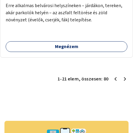
Erre alkalmas belvárosi helyszíneken – járdákon, tereken,
akár parkolók helyén – az aszfalt feltörése és zöld
növényzet (évelők, cserjék, fák) telepítése.
Megnézem
1
-
21
elem
, összesen:
80