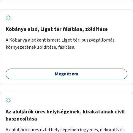
Kőbánya alsó, Liget tér fásítása, zöldítése
A Kőbánya alsóként ismert Liget téri buszvégállomás
környezetének zöldítése, fásítása.
Megnézem
Az aluljárók üres helyiségeinek, kirakatainak civil
hasznosítása
Az aluljárók üres üzlethelyiségeiben ingyenes, dekoratív és