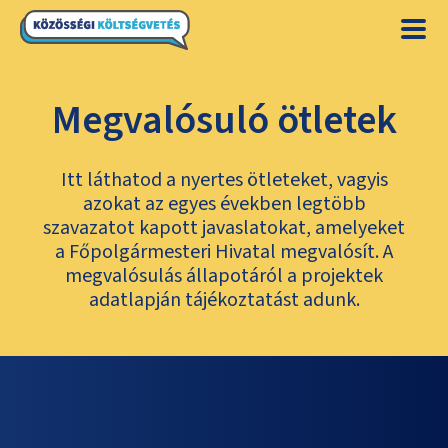
Megvalósuló ötletek
Itt láthatod a nyertes ötleteket, vagyis
azokat az egyes években legtöbb
szavazatot kapott javaslatokat, amelyeket
a Főpolgármesteri Hivatal megvalósít. A
megvalósulás állapotáról a projektek
adatlapján tájékoztatást adunk.