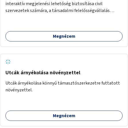
interaktív megjelenési lehetőség biztosítása civil
szervezetek számára, a társadalmi felelősségvállalás
jegyében. A cél, hogy közérdekű, segítő tevékenységeket
mutassanak be látványos, gondolatébresztő formában,
például rajzokkal, kérdésekkel, üzenetküldési lehetőséggel
Megnézem
vagy akciónapokkal – bérleti és közüzemi díjak nélkül, a
jelenlegi elhanyagolt állapot helyett.
Utcák árnyékolása növényzettel
Utcák árnyékolása könnyű támasztószerkezetre futtatott
növényzettel.
Megnézem