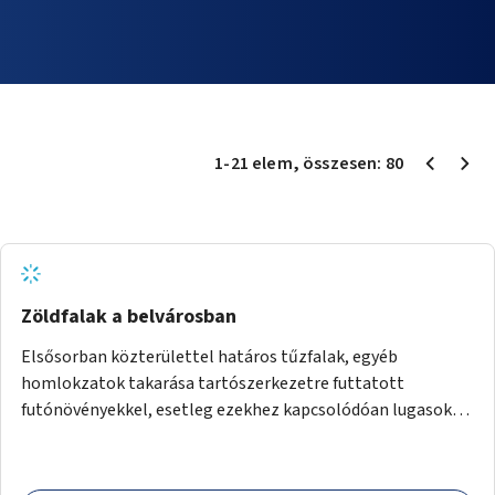
1
-
21
elem
, összesen:
80
Zöldfalak a belvárosban
Elsősorban közterülettel határos tűzfalak, egyéb
homlokzatok takarása tartószerkezetre futtatott
futónövényekkel, esetleg ezekhez kapcsolódóan lugasok
kialakítása. Ezzel olyan belvárosi helyszíneken növelhető a
zöldfelületek mennyisége, ahol helyhiány miatt másra
nincs lehetőség.