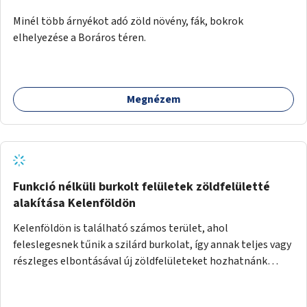
Minél több árnyékot adó zöld növény, fák, bokrok
elhelyezése a Boráros téren.
Megnézem
Funkció nélküli burkolt felületek zöldfelületté
alakítása Kelenföldön
Kelenföldön is található számos terület, ahol
feleslegesnek tűnik a szilárd burkolat, így annak teljes vagy
részleges elbontásával új zöldfelületeket hozhatnánk
létre. Ilyenek például az Etele út 19. és Mérnök utca 32.
közötti, vagy a Fraknó utca 22/b és a Bártfai utca közötti