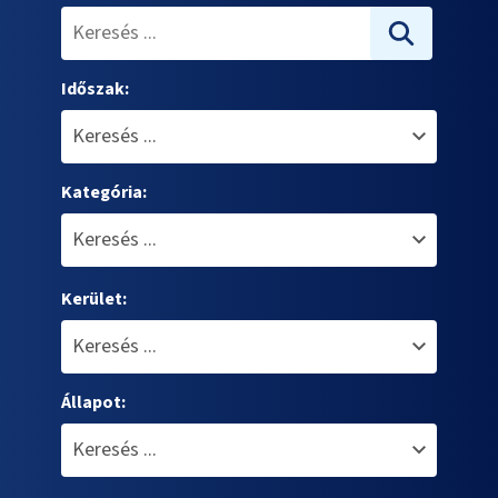
Időszak:
Kategória:
Kerület:
Állapot: