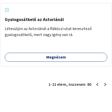
környezettudatos és fenntartható élettel kapcsolatos
szemléletformálást is céljának tekinti.
Gyalogosátkelő az Astoriánál
Létesüljön az Astoriánál a Rákóczi utat keresztező
gyalogosátkelő, mert nagy igény van rá.
Megnézem
1
-
21
elem
, összesen:
80