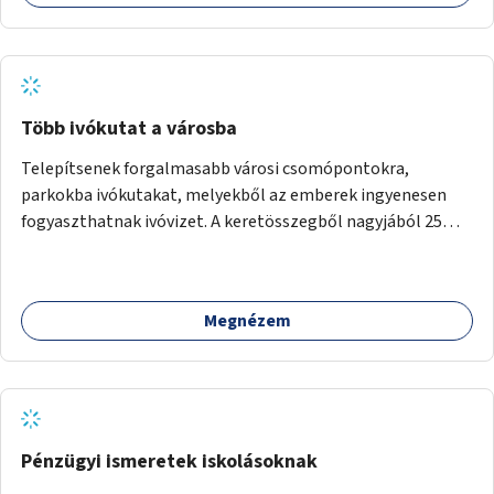
Több ivókutat a városba
Telepítsenek forgalmasabb városi csomópontokra,
parkokba ivókutakat, melyekből az emberek ingyenesen
fogyaszthatnak ivóvizet. A keretösszegből nagyjából 25
ivókút telepítése lehetséges.
Megnézem
Pénzügyi ismeretek iskolásoknak