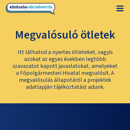
Megvalósuló ötletek
Itt láthatod a nyertes ötleteket, vagyis
azokat az egyes években legtöbb
szavazatot kapott javaslatokat, amelyeket
a Főpolgármesteri Hivatal megvalósít. A
megvalósulás állapotáról a projektek
adatlapján tájékoztatást adunk.