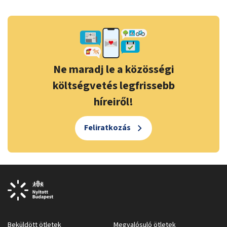
Ne maradj le a közösségi
költségvetés legfrissebb
híreiről!
Feliratkozás
Beküldött ötletek
Megvalósuló ötletek