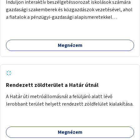
Induljon interaktív beszélgetéssorozat iskolások számára
gazdasági szakemberek és közgazdászok vezetésével, ahol
a fiatalok a pénzügyi-gazdasági alapismeretekkel
kapcsolatban tájékozódhatnak. A program többalkalmas
lenne, heti rendszerességgel tartanák iskolai csoportok
számára, önkormányzati intézményben vagy külső
Megnézem
helyszínen iskolai együttműködéssel. A szervezést az
Önkormányzat koordinálná, a tematikát a szakemberek
alakítanák ki, külön figyelmet fordítva a hátrányos helyzetű
gyerekek bevonására is. A program pilot jelleggel indulna,
több korosztály számára.
Rendezett zöldterület a Határ útnál
A Határ úti metróállomásnál a felüljáró alatt lévő
lerobbant terület helyett rendezett zöldfelület kialakítása.
Megnézem