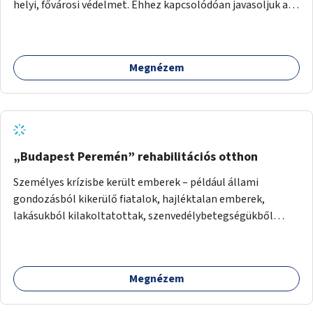
helyi, fővárosi védelmet. Ehhez kapcsolódóan javasoljuk a
terület élőhelykezelését, a tájidegen, invazív fajok
ritkítását, visszaszorítását.
Megnézem
„Budapest Peremén” rehabilitációs otthon
Személyes krízisbe került emberek – például állami
gondozásból kikerülő fiatalok, hajléktalan emberek,
lakásukból kilakoltatottak, szenvedélybetegségükből
kijönni szándékozók – számára rehabilitációs otthon
megteremtése Budapest valamely peremkerületén,
civil/szakmai szervezeti háttérrel. A program a közvetlen
Megnézem
segítségen, biztonságnyújtáson kívül gazdálkodásba is
bevonja az ott lévő személyeket, és egyben a