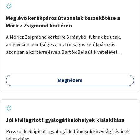
Meglévő kerékpáros útvonalak összekötése a
Móricz Zsigmond körtéren
A Móricz Zsigmond körtérre 5 irányból futnak be utak,
amelyeken lehetséges a biztonságos kerékpározás,
azonban a körtérre érve a Bartók Béla út kivételével
mindegyik kerékpáros útvonal megszakad. Alakítsuk ki a
kerékpáros útvonalak összekötését!
Megnézem
Jól kivilágított gyalogátkelőhelyek kialakítása
Rosszul kivilágított gyalogátkelőhelyek közvilágításának
fejlesztése.