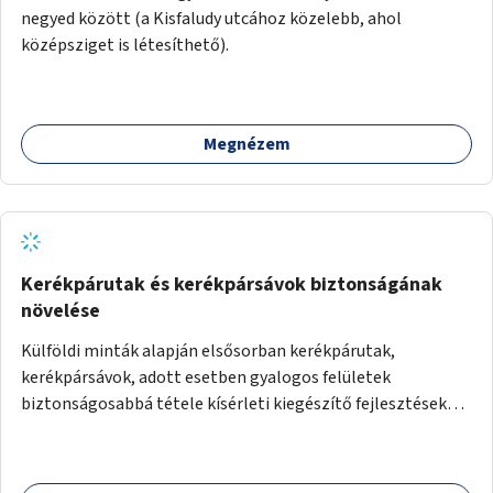
negyed között (a Kisfaludy utcához közelebb, ahol
középsziget is létesíthető).
Megnézem
Kerékpárutak és kerékpársávok biztonságának
növelése
Külföldi minták alapján elsősorban kerékpárutak,
kerékpársávok, adott esetben gyalogos felületek
biztonságosabbá tétele kísérleti kiegészítő fejlesztésekkel
(terelők, műanyag elválasztó elemek, több és jobban
látható felfestés stb.)