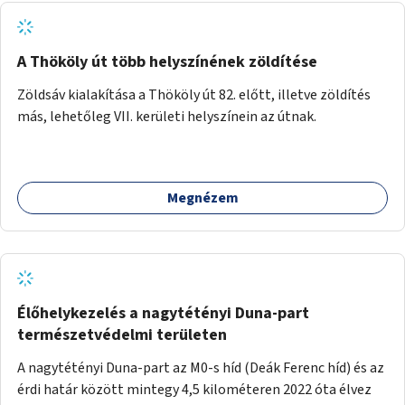
A Thököly út több helyszínének zöldítése
Zöldsáv kialakítása a Thököly út 82. előtt, illetve zöldítés
más, lehetőleg VII. kerületi helyszínein az útnak.
Megnézem
Élőhelykezelés a nagytétényi Duna-part
természetvédelmi területen
A nagytétényi Duna-part az M0-s híd (Deák Ferenc híd) és az
érdi határ között mintegy 4,5 kilométeren 2022 óta élvez