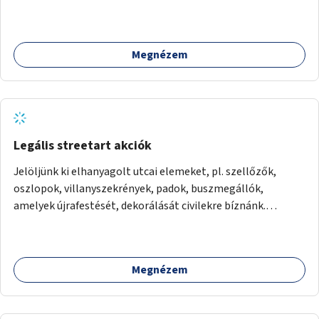
akár dézsából felfutó futónövényzet alkalmazása, legvégső
megoldásként napvitorlák felszerelése.
Megnézem
Legális streetart akciók
Jelöljünk ki elhanyagolt utcai elemeket, pl. szellőzők,
oszlopok, villanyszekrények, padok, buszmegállók,
amelyek újrafestését, dekorálását civilekre bíznánk.
Támogassuk a közösségi alapon való megújulást a
szükséges eszközökkel.
Megnézem