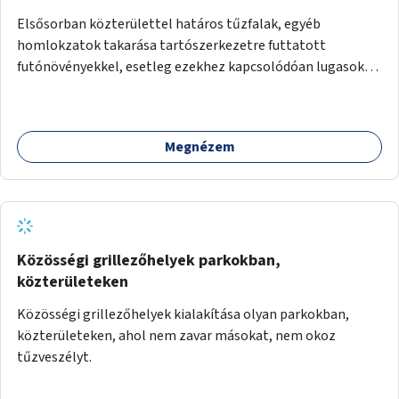
Elsősorban közterülettel határos tűzfalak, egyéb
homlokzatok takarása tartószerkezetre futtatott
futónövényekkel, esetleg ezekhez kapcsolódóan lugasok
kialakítása. Ezzel olyan belvárosi helyszíneken növelhető a
zöldfelületek mennyisége, ahol helyhiány miatt másra
nincs lehetőség.
Megnézem
Közösségi grillezőhelyek parkokban,
közterületeken
Közösségi grillezőhelyek kialakítása olyan parkokban,
közterületeken, ahol nem zavar másokat, nem okoz
tűzveszélyt.