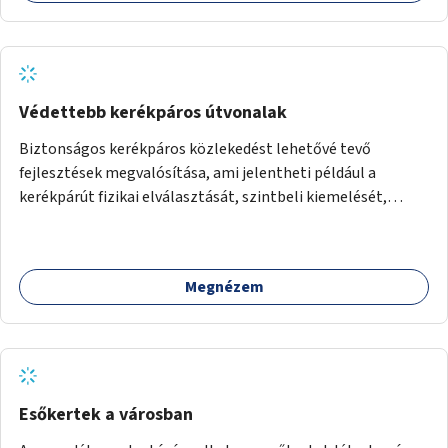
Védettebb kerékpáros útvonalak
Biztonságos kerékpáros közlekedést lehetővé tevő
fejlesztések megvalósítása, ami jelentheti például a
kerékpárút fizikai elválasztását, szintbeli kiemelését,
optikai jelölését, az indirekt balra kanyarodási lehetőség
jelölését – különösen a veszélyesebb kereszteződésekben,
vagy akár egyes egyirányú utcák megnyitását
Megnézem
szembeforgalmú kerékpározásra.
Esőkertek a városban