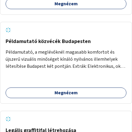
Megnézem
Példamutató közvécék Budapesten
Példamutató, a meglévőknél magasabb komfortot és
újszerű vizuális minőséget kínáló nyilvános illemhelyek
létesítése Budapest két pontján. Extrák: Elektronikus, okos
fizetési lehetőség vagy ingyenesség; újszerű fenntartási
konstrukció kidolgozása; egyéb kapcsolt szolgáltatások
(pl. ivókút, telefontöltés).
Megnézem
Legális graffitifal létrehozása