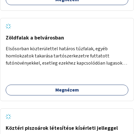
Zöldfalak a belvárosban
Elsősorban közterülettel határos tűzfalak, egyéb
homlokzatok takarása tartószerkezetre futtatott
futónövényekkel, esetleg ezekhez kapcsolódóan lugasok
kialakítása. Ezzel olyan belvárosi helyszíneken növelhető a
zöldfelületek mennyisége, ahol helyhiány miatt másra
nincs lehetőség.
Megnézem
Köztéri piszoárok létesítése kísérleti jelleggel