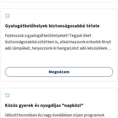
Gyalogátkelőhelyek biztonságosabbá tétele
Fejlesszük a gyalogátkelőhelyeket! Tegyük őket
biztonságosabbá sötétben is, alkalmazzunk erősebb fényt
adó lámpákat, helyezzünk ki hangjelzést adó készülékeket
és taktilis jelzéseket a vakok és gyengénlátók számára.
Megnézem
Közös gyerek és nyugdíjas "napközi"
Idősotthonokban és/vagy óvodákban olyan programok