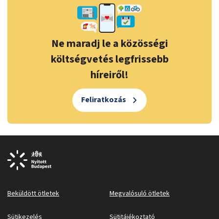
Ne maradj le a közösségi
költségvetés legfrissebb
híreiről!
Feliratkozás
Beküldött ötletek
Megvalósuló ötletek
Sütikezelés
Sütitájékoztató