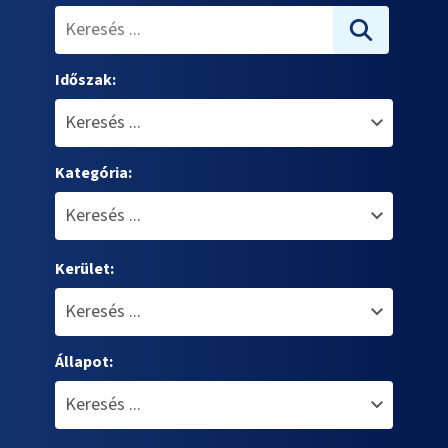
Időszak:
Kategória:
Kerület:
Állapot: