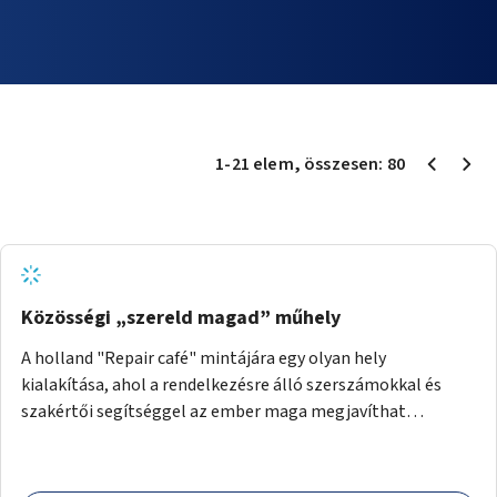
1
-
21
elem
, összesen:
80
Közösségi „szereld magad” műhely
A holland "Repair café" mintájára egy olyan hely
kialakítása, ahol a rendelkezésre álló szerszámokkal és
szakértői segítséggel az ember maga megjavíthat
elromlott tárgyakat. A műhely egyben találkozóhely is,
lehetőség arra, hogy a közösség tagjai is segítsenek
egymásnak, megosszák tudásukat.