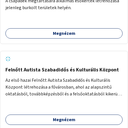
A csapadék megtartására alkalmas esőkertek létrehozása
jelenleg burkolt területek helyén.
Megnézem
Felnőtt Autista Szabadidős és Kulturális Központ
Az első hazai Felnőtt Autista Szabadidős és Kulturális
Központ létrehozása a fővárosban, ahol az alapszintű
oktatásból, továbbképzésből és a felsőoktatásból kikerülő
autista fiatalok élethosszig tartó támogatásra és
közösségekre találhatnak.
Megnézem