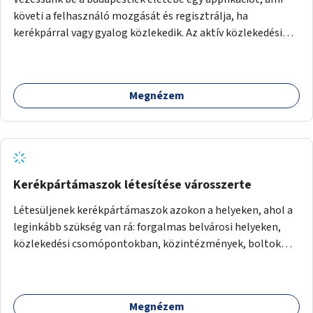
követi a felhasználó mozgását és regisztrálja, ha
kerékpárral vagy gyalog közlekedik. Az aktív közlekedési
formákat virtuálisan jutalmazza, amit az együttműködő
üzleti partnereknél kedvezményekre, ajándékokra válthat a
felhasználó.
Megnézem
Kerékpártámaszok létesítése városszerte
Létesüljenek kerékpártámaszok azokon a helyeken, ahol a
leginkább szükség van rá: forgalmas belvárosi helyeken,
közlekedési csomópontokban, közintézmények, boltok
előtt.
Megnézem