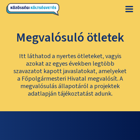
Megvalósuló ötletek
Itt láthatod a nyertes ötleteket, vagyis
azokat az egyes években legtöbb
szavazatot kapott javaslatokat, amelyeket
a Főpolgármesteri Hivatal megvalósít. A
megvalósulás állapotáról a projektek
adatlapján tájékoztatást adunk.