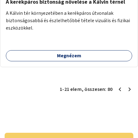
A kerékpáros biztonság növelése a Kálvin térnél
A Kálvin tér környezetében a kerékpáros útvonalak
biztonságosabbá és észlelhetőbbé tétele vizuális és fizikai
eszközökkel.
Megnézem
1
-
21
elem
, összesen:
80