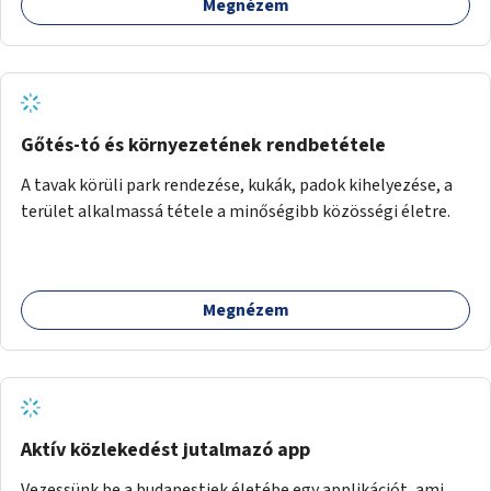
Megnézem
Gőtés-tó és környezetének rendbetétele
A tavak körüli park rendezése, kukák, padok kihelyezése, a
terület alkalmassá tétele a minőségibb közösségi életre.
Megnézem
Aktív közlekedést jutalmazó app
Vezessünk be a budapestiek életébe egy applikációt, ami