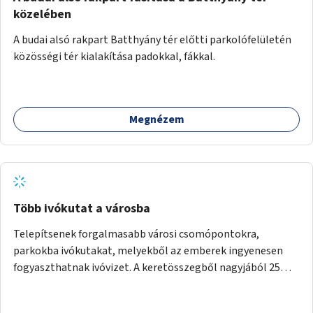
közelében
A budai alsó rakpart Batthyány tér előtti parkolófelületén
közösségi tér kialakítása padokkal, fákkal.
Megnézem
Több ivókutat a városba
Telepítsenek forgalmasabb városi csomópontokra,
parkokba ivókutakat, melyekből az emberek ingyenesen
fogyaszthatnak ivóvizet. A keretösszegből nagyjából 25
ivókút telepítése lehetséges.