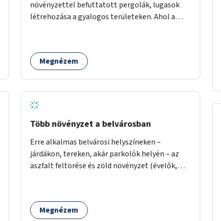
növényzettel befuttatott pergolák, lugasok
létrehozása a gyalogos területeken. Ahol a
növényültetésre nincs lehetőség, ott akár
dézsából felfutó futónövényzet alkalmazása,
legvégső megoldásként napvitorlák
Megnézem
felszerelése.
Több növényzet a belvárosban
Erre alkalmas belvárosi helyszíneken –
járdákon, tereken, akár parkolók helyén – az
aszfalt feltörése és zöld növényzet (évelők,
cserjék, fák) telepítése.
Megnézem