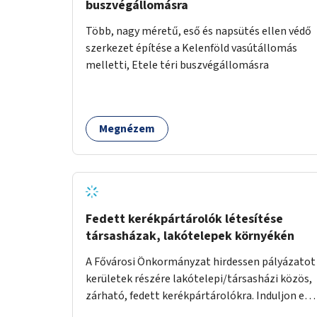
buszvégállomásra
Több, nagy méretű, eső és napsütés ellen védő
szerkezet építése a Kelenföld vasútállomás
melletti, Etele téri buszvégállomásra
Megnézem
Fedett kerékpártárolók létesítése
társasházak, lakótelepek környékén
A Fővárosi Önkormányzat hirdessen pályázatot
kerületek részére lakótelepi/társasházi közös,
zárható, fedett kerékpártárolókra. Induljon egy
mintaprojekt, amelynek alapján fel lehet