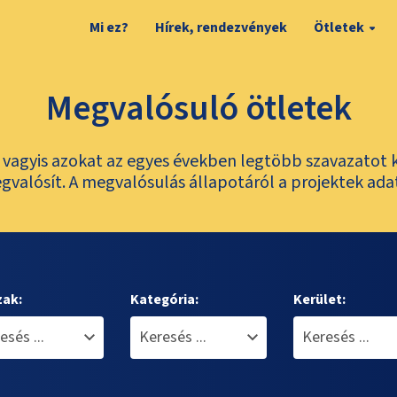
Mi ez?
Hírek, rendezvények
Ötletek
Megvalósuló ötletek
t, vagyis azokat az egyes években legtöbb szavazatot 
valósít. A megvalósulás állapotáról a projektek ada
zak:
Kategória:
Kerület: