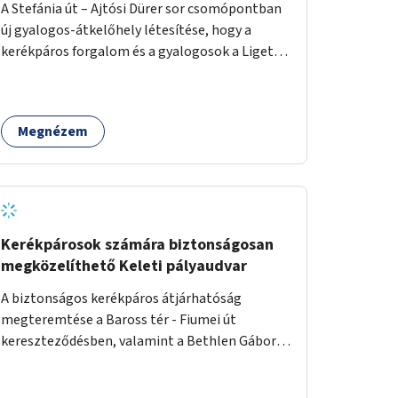
A Stefánia út – Ajtósi Dürer sor csomópontban
új gyalogos-átkelőhely létesítése, hogy a
kerékpáros forgalom és a gyalogosok a Liget
felé vezető bal oldali járdáról közvetlenül
átkelhessenek a Városligetbe.
Megnézem
Kerékpárosok számára biztonságosan
megközelíthető Keleti pályaudvar
A biztonságos kerékpáros átjárhatóság
megteremtése a Baross tér - Fiumei út
kereszteződésben, valamint a Bethlen Gábor
utcánál a Thököly útról való balra kanyarodás
biztosítása a Festetics György utca irányába.