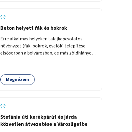
Beton helyett fák és bokrok
Erre alkalmas helyeken talajkapcsolatos
növényzet (fák, bokrok, évelők) telepítése
elsősorban a belvárosban, de más zöldhiányos
városrészekben is.
Megnézem
Stefánia úti kerékpárút és járda
közvetlen átvezetése a Városligetbe