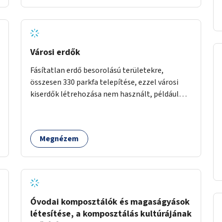
Városi erdők
Fásítatlan erdő besorolású területekre,
összesen 330 parkfa telepítése, ezzel városi
kiserdők létrehozása nem használt, például
rozsdaövezeti telkeken, 3 év gondozással.
Megnézem
Óvodai komposztálók és magaságyások
létesítése, a komposztálás kultúrájának