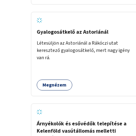
Gyalogosátkelő az Astoriánál
Létesüljön az Astoriánál a Rákóczi utat
keresztező gyalogosátkelő, mert nagy igény
van rá.
Megnézem
Árnyékolók és esővédők telepítése a
Kelenföld vasútállomás melletti