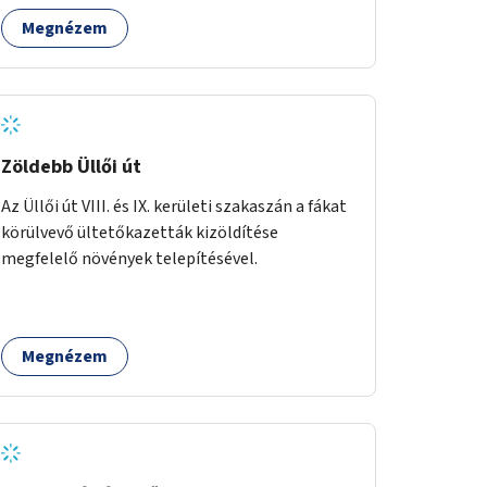
Megnézem
Zöldebb Üllői út
Az Üllői út VIII. és IX. kerületi szakaszán a fákat
körülvevő ültetőkazetták kizöldítése
megfelelő növények telepítésével.
Megnézem