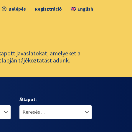
Belépés
Regisztráció
English
kapott javaslatokat, amelyeket a
tlapján tájékoztatást adunk.
Állapot: