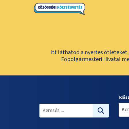
Itt láthatod a nyertes ötleteke
Főpolgármesteri Hivatal meg
Idős