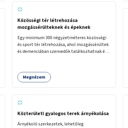
Közösségi tér létrehozása
mozgássérülteknek és épeknek
Egy minimum 300 négyzetméteres közösségi
és sport tér létrehozása, ahol mozgássérültek
és demenciában szenvedők találkozhatnak és
sportolhatnak együtt épekkel. Elsősorban egy
pétanque pálya létrehozása lenne célszerű,
amit a legtöbb mozgásában korlátozott
Megnézem
ember is tud játszani, fontos, hogy a téren
legyenek formájukban, hangulatukban
elkülönülő pontok, mezítlábas ösvények, az
egész legyen zöld és üdítő hangulatú.
Közterületi gyalogos terek árnyékolása
Árnyékoló szerkezetek, lehetőleg