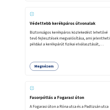
Védettebb kerékpáros útvonalak
Biztonságos kerékpáros közlekedést lehetővé
tevő fejlesztések megvalósítása, ami jelentheti
például a kerékpárút fizikai elválasztását,
szintbeli kiemelését, optikai jelölését, az
indirekt balra kanyarodási lehetőség jelölését –
különösen a veszélyesebb kereszteződésekben,
Megnézem
vagy akár egyes egyirányú utcák megnyitását
szembeforgalmú kerékpározásra.
Fasorpótlás a Fogarasi úton
A Fogarasi úton a Róna utca és a Padlizsán utca