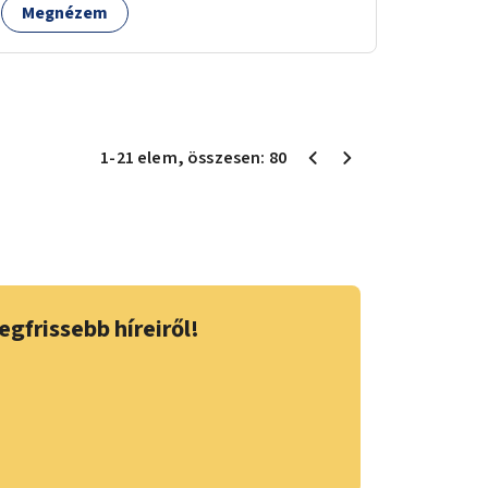
Megnézem
1
-
21
elem
, összesen:
80
egfrissebb híreiről!