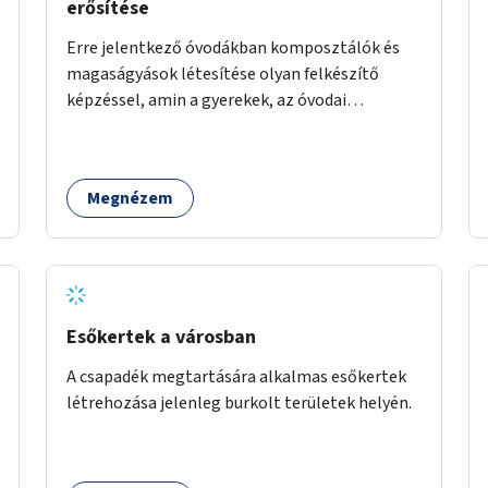
erősítése
Erre jelentkező óvodákban komposztálók és
magaságyások létesítése olyan felkészítő
képzéssel, amin a gyerekek, az óvodai
pedagógusok és a szülők is részt vehetnek.
Megnézem
Esőkertek a városban
A csapadék megtartására alkalmas esőkertek
létrehozása jelenleg burkolt területek helyén.