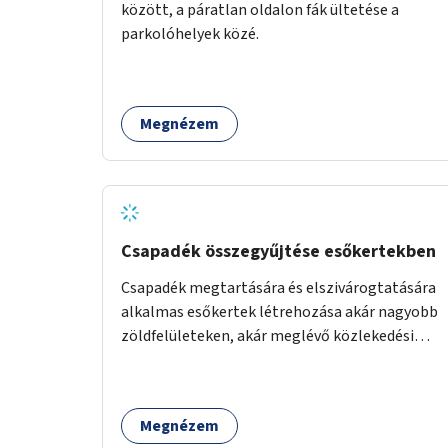
között, a páratlan oldalon fák ültetése a
parkolóhelyek közé.
Megnézem
Csapadék összegyűjtése esőkertekben
Csapadék megtartására és elszivárogtatására
alkalmas esőkertek létrehozása akár nagyobb
zöldfelületeken, akár meglévő közlekedési
területek helyén.
Megnézem