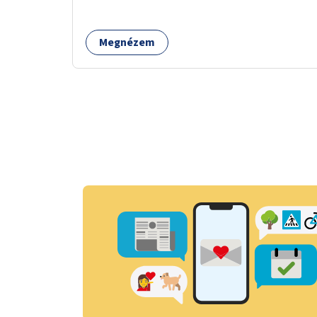
mérni, milyen feladatokkal jár a kerület
számára az üzemeltetés.
Megnézem