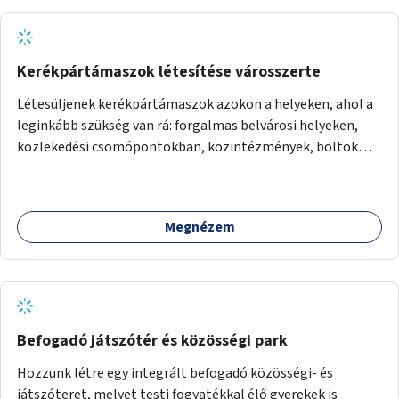
Kerékpártámaszok létesítése városszerte
Létesüljenek kerékpártámaszok azokon a helyeken, ahol a
leginkább szükség van rá: forgalmas belvárosi helyeken,
közlekedési csomópontokban, közintézmények, boltok
előtt.
Megnézem
Befogadó játszótér és közösségi park
Hozzunk létre egy integrált befogadó közösségi- és
játszóteret, melyet testi fogyatékkal élő gyerekek is