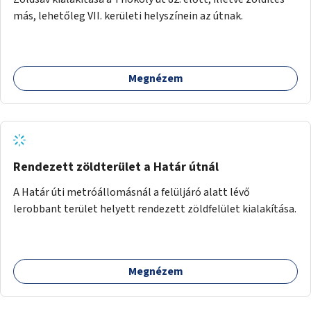
más, lehetőleg VII. kerületi helyszínein az útnak.
Megnézem
Rendezett zöldterület a Határ útnál
A Határ úti metróállomásnál a felüljáró alatt lévő
lerobbant terület helyett rendezett zöldfelület kialakítása.
Megnézem