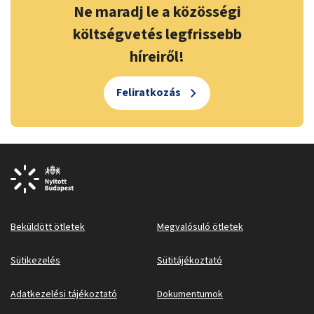
Ne maradj le a közösségi
költségvetés legfrissebb
híreiről!
Feliratkozás
Beküldött ötletek
Megvalósuló ötletek
Sütikezelés
Sütitájékoztató
Adatkezelési tájékoztató
Dokumentumok