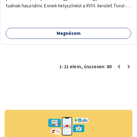
tudnak használni. Ennek helyszínéül a XVIII. kerület Turul-
park területe lenne megfelelő, mely mind elérhetőségét,
mind infrastrukturális adottságait tekintve alkalmas egy új
játszótér kialakítására.
Megnézem
1
-
21
elem
, összesen:
80