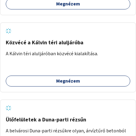
Megnézem
Közvécé a Kálvin téri aluljáróba
A Kálvin téri aluljáróban közvécé kialakítása.
Megnézem
Ülőfelületek a Duna-parti rézsűn
A belvárosi Duna-parti rézsűkre olyan, árvíztűrő betonból