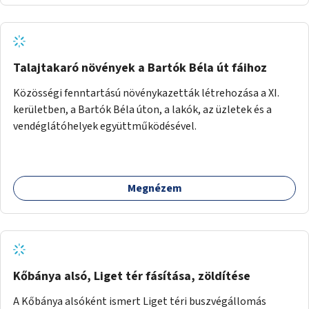
Talajtakaró növények a Bartók Béla út fáihoz
Közösségi fenntartású növénykazetták létrehozása a XI.
kerületben, a Bartók Béla úton, a lakók, az üzletek és a
vendéglátóhelyek együttműködésével.
Megnézem
Kőbánya alsó, Liget tér fásítása, zöldítése
A Kőbánya alsóként ismert Liget téri buszvégállomás