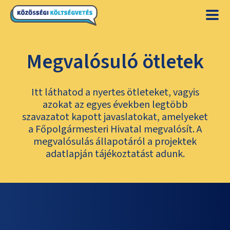
Megvalósuló ötletek
Itt láthatod a nyertes ötleteket, vagyis
azokat az egyes években legtöbb
szavazatot kapott javaslatokat, amelyeket
a Főpolgármesteri Hivatal megvalósít. A
megvalósulás állapotáról a projektek
adatlapján tájékoztatást adunk.