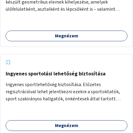
készült geometrikus elemek kihelyezése, amelyek
ülőfelületként, asztalként és lépcsőként is – valamint
néhány esetben extra funkcióval (kutyaitató, grill) –
használhatók. Civilek bevonása a fenntartásba.
Megnézem
Ingyenes sportolási lehetőség biztosítása
Ingyenes sportlehetőség biztosítása. Előzetes
regisztrációval lehet jelentkezni ezekre a sportoktatók,
sport szakirányos hallgatók, önkéntesek által tartott
programokra.
Megnézem