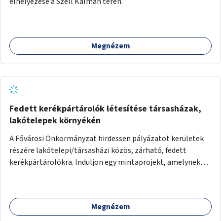
elhelyezése a Széll Kálmán téren.
Megnézem
Fedett kerékpártárolók létesítése társasházak,
lakótelepek környékén
A Fővárosi Önkormányzat hirdessen pályázatot kerületek
részére lakótelepi/társasházi közös, zárható, fedett
kerékpártárolókra. Induljon egy mintaprojekt, amelynek
alapján fel lehet mérni, milyen feladatokkal jár a kerület
számára az üzemeltetés.
Megnézem