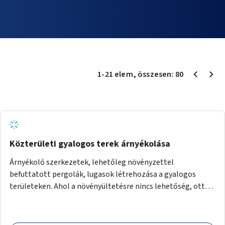
1
-
21
elem
, összesen:
80
Közterületi gyalogos terek árnyékolása
Árnyékoló szerkezetek, lehetőleg növényzettel
befuttatott pergolák, lugasok létrehozása a gyalogos
területeken. Ahol a növényültetésre nincs lehetőség, ott
akár dézsából felfutó futónövényzet alkalmazása, legvégső
megoldásként napvitorlák felszerelése.