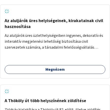
Az aluljárók üres helyiségeinek, kirakatainak civil
hasznosítása
Az aluljárók üres üzlethelyiségeiben ingyenes, dekoratív és
interaktív megjelenési lehetőség biztosítása civil
szervezetek számára, a társadalmi felelősségvállalás
jegyében. A cél, hogy közérdekű, segítő tevékenységeket
mutassanak be látványos, gondolatébresztő formában,
például rajzokkal, kérdésekkel, üzenetküldési lehetőséggel
Megnézem
vagy akciónapokkal – bérleti és közüzemi díjak nélkül, a
jelenlegi elhanyagolt állapot helyett.
A Thököly út több helyszínének zöldítése
Zöldsáv kialakítása a Thököly út 82. előtt, illetve zöldítés