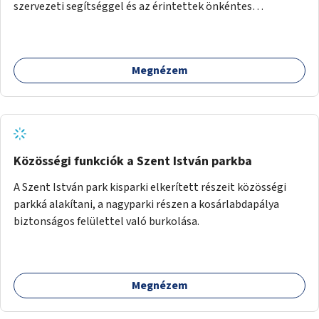
szervezeti segítséggel és az érintettek önkéntes
munkájával, majd a kialakított lakások, lakóegységek
bérbeadása rászorulók számára.
Megnézem
Közösségi funkciók a Szent István parkba
A Szent István park kisparki elkerített részeit közösségi
parkká alakítani, a nagyparki részen a kosárlabdapálya
biztonságos felülettel való burkolása.
Megnézem