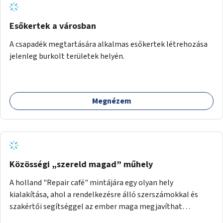
Esőkertek a városban
A csapadék megtartására alkalmas esőkertek létrehozása
jelenleg burkolt területek helyén.
Megnézem
Közösségi „szereld magad” műhely
A holland "Repair café" mintájára egy olyan hely
kialakítása, ahol a rendelkezésre álló szerszámokkal és
szakértői segítséggel az ember maga megjavíthat
elromlott tárgyakat. A műhely egyben találkozóhely is,