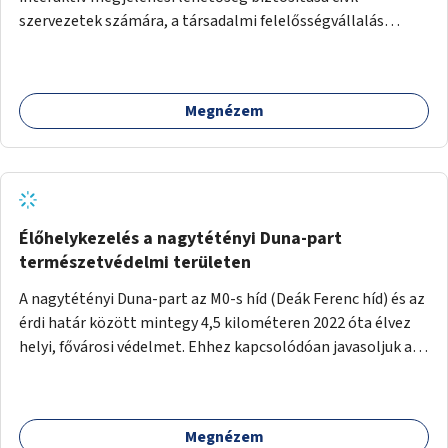
szervezetek számára, a társadalmi felelősségvállalás
jegyében. A cél, hogy közérdekű, segítő tevékenységeket
mutassanak be látványos, gondolatébresztő formában,
például rajzokkal, kérdésekkel, üzenetküldési lehetőséggel
Megnézem
vagy akciónapokkal – bérleti és közüzemi díjak nélkül, a
jelenlegi elhanyagolt állapot helyett.
Élőhelykezelés a nagytétényi Duna-part
természetvédelmi területen
A nagytétényi Duna-part az M0-s híd (Deák Ferenc híd) és az
érdi határ között mintegy 4,5 kilométeren 2022 óta élvez
helyi, fővárosi védelmet. Ehhez kapcsolódóan javasoljuk a
terület élőhelykezelését, a tájidegen, invazív fajok
ritkítását, visszaszorítását.
Megnézem