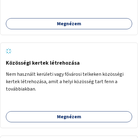
kialakítása. Ezzel olyan belvárosi helyszíneken növelhető a
zöldfelületek mennyisége, ahol helyhiány miatt másra
nincs lehetőség.
Megnézem
Közösségi kertek létrehozása
Nem használt kerületi vagy fővárosi telkeken közösségi
kertek létrehozása, amit a helyi közösség tart fenn a
továbbiakban.
Megnézem