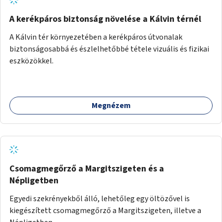
A kerékpáros biztonság növelése a Kálvin térnél
A Kálvin tér környezetében a kerékpáros útvonalak
biztonságosabbá és észlelhetőbbé tétele vizuális és fizikai
eszközökkel.
Megnézem
Csomagmegőrző a Margitszigeten és a
Népligetben
Egyedi szekrényekből álló, lehetőleg egy öltözővel is
kiegészített csomagmegőrző a Margitszigeten, illetve a