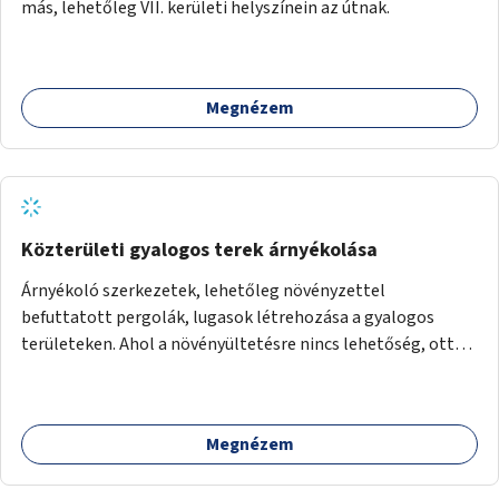
más, lehetőleg VII. kerületi helyszínein az útnak.
Megnézem
Közterületi gyalogos terek árnyékolása
Árnyékoló szerkezetek, lehetőleg növényzettel
befuttatott pergolák, lugasok létrehozása a gyalogos
területeken. Ahol a növényültetésre nincs lehetőség, ott
akár dézsából felfutó futónövényzet alkalmazása, legvégső
megoldásként napvitorlák felszerelése.
Megnézem