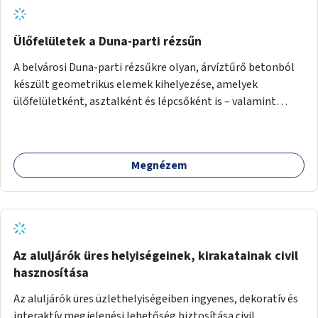
Ülőfelületek a Duna-parti rézsűn
A belvárosi Duna-parti rézsűkre olyan, árvíztűrő betonból
készült geometrikus elemek kihelyezése, amelyek
ülőfelületként, asztalként és lépcsőként is – valamint
néhány esetben extra funkcióval (kutyaitató, grill) –
használhatók. Civilek bevonása a fenntartásba.
Megnézem
Az aluljárók üres helyiségeinek, kirakatainak civil
hasznosítása
Az aluljárók üres üzlethelyiségeiben ingyenes, dekoratív és
interaktív megjelenési lehetőség biztosítása civil