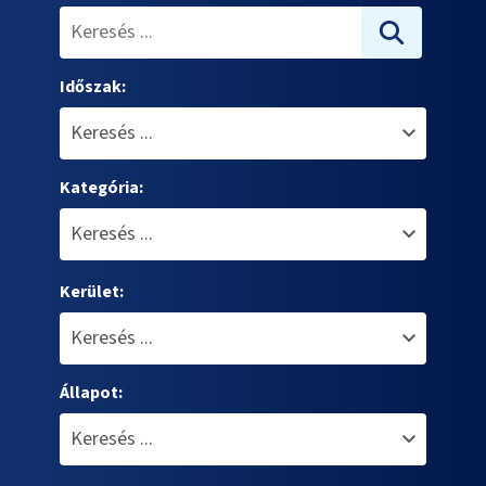
Időszak:
Kategória:
Kerület:
Állapot: