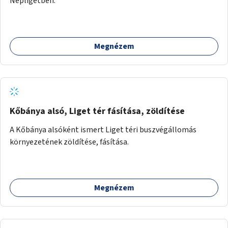
Népligetben.
Megnézem
Kőbánya alsó, Liget tér fásítása, zöldítése
A Kőbánya alsóként ismert Liget téri buszvégállomás
környezetének zöldítése, fásítása.
Megnézem