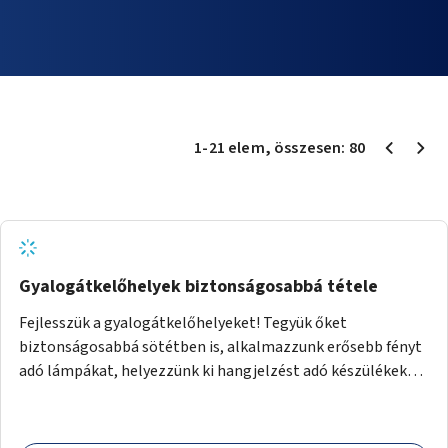
1
-
21
elem
, összesen:
80
Gyalogátkelőhelyek biztonságosabbá tétele
Fejlesszük a gyalogátkelőhelyeket! Tegyük őket
biztonságosabbá sötétben is, alkalmazzunk erősebb fényt
adó lámpákat, helyezzünk ki hangjelzést adó készülékeket
és taktilis jelzéseket a vakok és gyengénlátók számára.