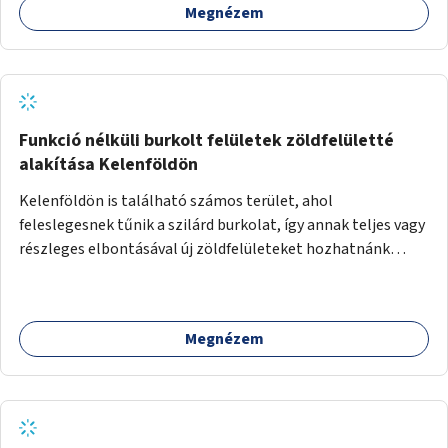
Megnézem
Funkció nélküli burkolt felületek zöldfelületté
alakítása Kelenföldön
Kelenföldön is található számos terület, ahol
feleslegesnek tűnik a szilárd burkolat, így annak teljes vagy
részleges elbontásával új zöldfelületeket hozhatnánk
létre. Ilyenek például az Etele út 19. és Mérnök utca 32.
közötti, vagy a Fraknó utca 22/b és a Bártfai utca közötti
aszfaltos területek.
Megnézem