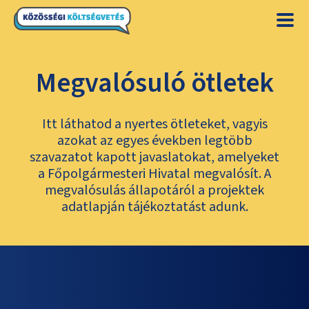
Megvalósuló ötletek
Itt láthatod a nyertes ötleteket, vagyis
azokat az egyes években legtöbb
szavazatot kapott javaslatokat, amelyeket
a Főpolgármesteri Hivatal megvalósít. A
megvalósulás állapotáról a projektek
adatlapján tájékoztatást adunk.