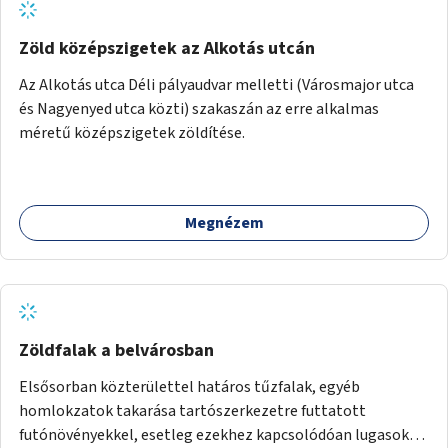
Zöld középszigetek az Alkotás utcán
Az Alkotás utca Déli pályaudvar melletti (Városmajor utca
és Nagyenyed utca közti) szakaszán az erre alkalmas
méretű középszigetek zöldítése.
Megnézem
Zöldfalak a belvárosban
Elsősorban közterülettel határos tűzfalak, egyéb
homlokzatok takarása tartószerkezetre futtatott
futónövényekkel, esetleg ezekhez kapcsolódóan lugasok