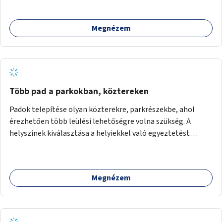
lehetőség arra, hogy a közösség tagjai is segítsenek
egymásnak, megosszák tudásukat.
Megnézem
Több pad a parkokban, köztereken
Padok telepítése olyan közterekre, parkrészekbe, ahol
érezhetően több leülési lehetőségre volna szükség. A
helyszínek kiválasztása a helyiekkel való egyeztetést
követően történhet.
Megnézem