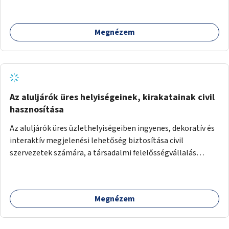
alkotásai, termékei jelenhetnének meg alkalmat adva a
bemutatkozásra, szélesebb körben való ismertségre.
Megnézem
Az aluljárók üres helyiségeinek, kirakatainak civil
hasznosítása
Az aluljárók üres üzlethelyiségeiben ingyenes, dekoratív és
interaktív megjelenési lehetőség biztosítása civil
szervezetek számára, a társadalmi felelősségvállalás
jegyében. A cél, hogy közérdekű, segítő tevékenységeket
mutassanak be látványos, gondolatébresztő formában,
például rajzokkal, kérdésekkel, üzenetküldési lehetőséggel
Megnézem
vagy akciónapokkal – bérleti és közüzemi díjak nélkül, a
jelenlegi elhanyagolt állapot helyett.