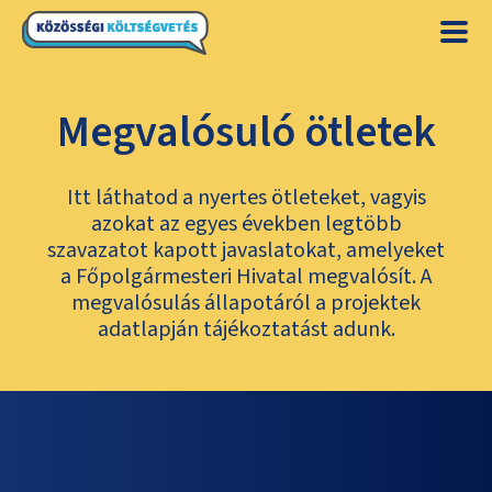
Megvalósuló ötletek
Itt láthatod a nyertes ötleteket, vagyis
azokat az egyes években legtöbb
szavazatot kapott javaslatokat, amelyeket
a Főpolgármesteri Hivatal megvalósít. A
megvalósulás állapotáról a projektek
adatlapján tájékoztatást adunk.