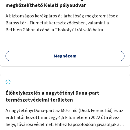
megközelíthető Keleti pályaudvar
A biztonságos kerékpáros átjárhatóság megteremtése a
Baross tér - Fiumei út kereszteződésben, valamint a
Bethlen Gábor utcánál a Thököly útról való balra
kanyarodás biztosítása a Festetics György utca irányába.
Megnézem
Élőhelykezelés a nagytétényi Duna-part
természetvédelmi területen
A nagytétényi Duna-part az M0-s híd (Deák Ferenc híd) és az
érdi határ között mintegy 4,5 kilométeren 2022 óta élvez
helyi, fővárosi védelmet. Ehhez kapcsolódóan javasoljuk a