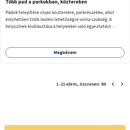
Több pad a parkokban, köztereken
Padok telepítése olyan közterekre, parkrészekbe, ahol
érezhetően több leülési lehetőségre volna szükség. A
helyszínek kiválasztása a helyiekkel való egyeztetést
követően történhet.
Megnézem
1
-
21
elem
, összesen:
80