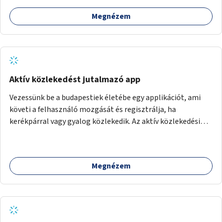
Megnézem
Aktív közlekedést jutalmazó app
Vezessünk be a budapestiek életébe egy applikációt, ami
követi a felhasználó mozgását és regisztrálja, ha
kerékpárral vagy gyalog közlekedik. Az aktív közlekedési
formákat virtuálisan jutalmazza, amit az együttműködő
üzleti partnereknél kedvezményekre, ajándékokra válthat a
felhasználó.
Megnézem