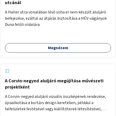
utcánál
A Haller utca vonalában lévő soha el nem készült aluljáró
befejezése, ezáltal az átjárás biztosítása a HÉV-vágányok
Duna felőli oldalára.
Megnézem
A Corvin-negyed aluljáró megújítása művészeti
projektként
A Corvin-negyed aluljáró vizuális összképének rendezése,
újraalkotása a kortárs design keretében, például a
falfelületek festésével vagy kiállítóterek létesítésével,
amelyekben kortárs designerek, művészek, tervezők