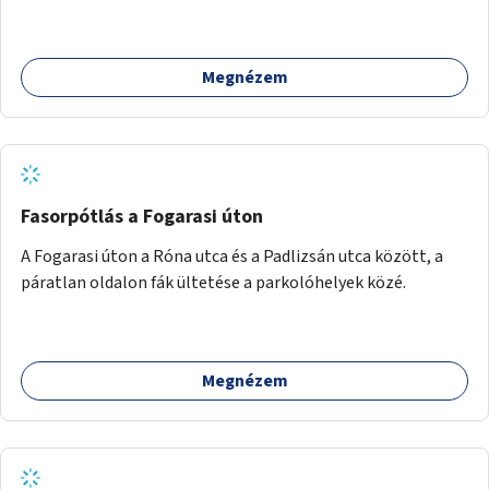
terület élőhelykezelését, a tájidegen, invazív fajok
ritkítását, visszaszorítását.
Megnézem
Fasorpótlás a Fogarasi úton
A Fogarasi úton a Róna utca és a Padlizsán utca között, a
páratlan oldalon fák ültetése a parkolóhelyek közé.
Megnézem