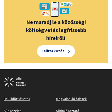
Ne maradj le a közösségi
költségvetés legfrissebb
híreiről!
Feliratkozás
Beküldött ötletek
Megvalósuló ötletek
Sütikezelés
Sütitájékoztató