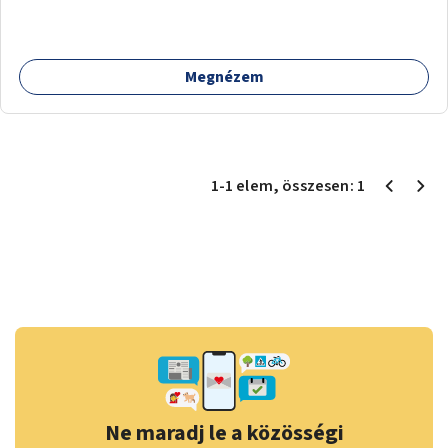
formákat virtuálisan jutalmazza, amit az együttműködő
üzleti partnereknél kedvezményekre, ajándékokra válthat a
felhasználó.
Megnézem
1
-
1
elem
, összesen:
1
Ne maradj le a közösségi