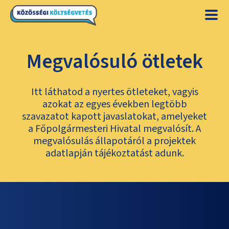
Megvalósuló ötletek
Itt láthatod a nyertes ötleteket, vagyis
azokat az egyes években legtöbb
szavazatot kapott javaslatokat, amelyeket
a Főpolgármesteri Hivatal megvalósít. A
megvalósulás állapotáról a projektek
adatlapján tájékoztatást adunk.