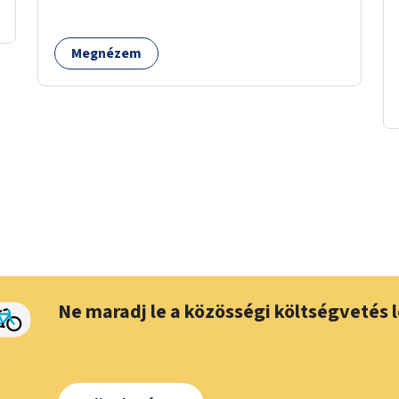
kapcsolatban tájékozódhatnak. A program
többalkalmas lenne, heti rendszerességgel
Megnézem
tartanák iskolai csoportok számára,
önkormányzati intézményben vagy külső
helyszínen iskolai együttműködéssel. A
szervezést az Önkormányzat koordinálná, a
tematikát a szakemberek alakítanák ki, külön
figyelmet fordítva a hátrányos helyzetű
gyerekek bevonására is. A program pilot
jelleggel indulna, több korosztály számára.
Ne maradj le a közösségi költségvetés l