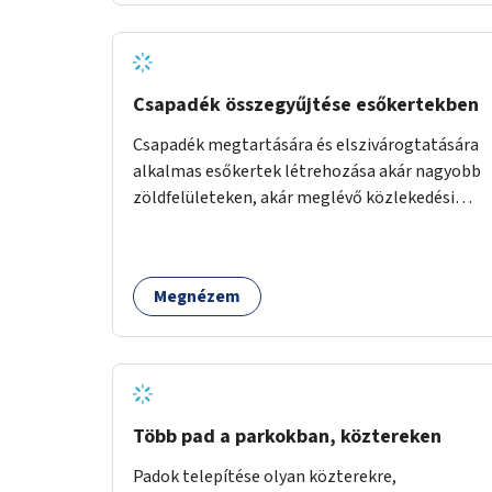
Csapadék összegyűjtése esőkertekben
Csapadék megtartására és elszivárogtatására
alkalmas esőkertek létrehozása akár nagyobb
zöldfelületeken, akár meglévő közlekedési
területek helyén.
Megnézem
Több pad a parkokban, köztereken
Padok telepítése olyan közterekre,