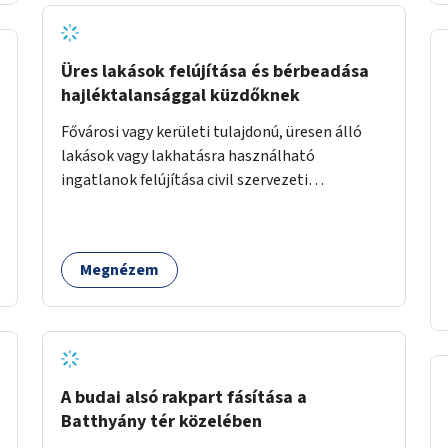
Üres lakások felújítása és bérbeadása
hajléktalansággal küzdőknek
Fővárosi vagy kerületi tulajdonú, üresen álló
lakások vagy lakhatásra használható
ingatlanok felújítása civil szervezeti
segítséggel és az érintettek önkéntes
munkájával, majd a kialakított lakások,
lakóegységek bérbeadása rászorulók számára.
Megnézem
A budai alsó rakpart fásítása a
Batthyány tér közelében