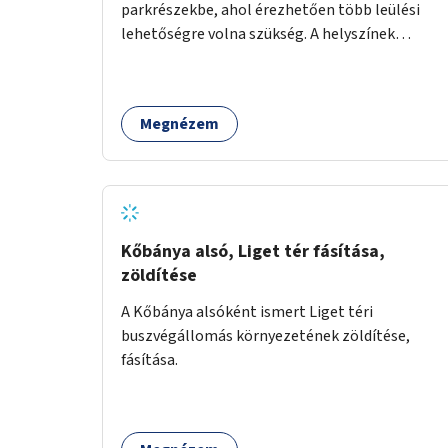
parkrészekbe, ahol érezhetően több leülési
lehetőségre volna szükség. A helyszínek
kiválasztása a helyiekkel való egyeztetést
követően történhet.
Megnézem
Kőbánya alsó, Liget tér fásítása,
zöldítése
A Kőbánya alsóként ismert Liget téri
buszvégállomás környezetének zöldítése,
fásítása.