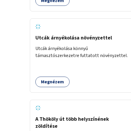
Megnézem
Utcák árnyékolása növényzettel
Utcák árnyékolása könnyű
támasztószerkezetre futtatott növényzettel.
Megnézem
A Thököly út több helyszínének
zöldítése