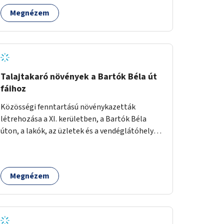
Megnézem
Talajtakaró növények a Bartók Béla út
fáihoz
Közösségi fenntartású növénykazetták
létrehozása a XI. kerületben, a Bartók Béla
úton, a lakók, az üzletek és a vendéglátóhelyek
együttműködésével.
Megnézem