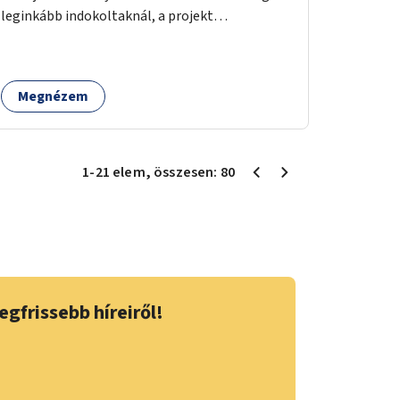
leginkább indokoltaknál, a projekt
költségkeretéből.
Megnézem
1
-
21
elem
, összesen:
80
egfrissebb híreiről!