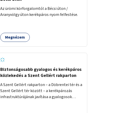
Az ürömi körforgalomtól a Bécsi úton /
Aranyvölgy úton kerékpáros nyom felfestése.
Megnézem
Biztonságosabb gyalogos és kerékpáros
közlekedés a Szent Gellért rakparton
A Szent Gellért rakparton – a Döbrentei tér és a
Szent Gellért tér között – a kerékpározás
infrastruktúrájának javítása a gyalogosok
érdekében is.