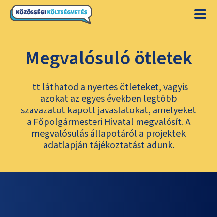
Megvalósuló ötletek
Itt láthatod a nyertes ötleteket, vagyis
azokat az egyes években legtöbb
szavazatot kapott javaslatokat, amelyeket
a Főpolgármesteri Hivatal megvalósít. A
megvalósulás állapotáról a projektek
adatlapján tájékoztatást adunk.