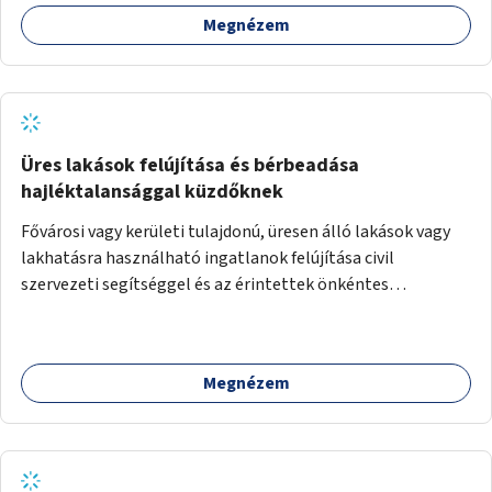
például rajzokkal, kérdésekkel, üzenetküldési lehetőséggel
Megnézem
vagy akciónapokkal – bérleti és közüzemi díjak nélkül, a
jelenlegi elhanyagolt állapot helyett.
Üres lakások felújítása és bérbeadása
hajléktalansággal küzdőknek
Fővárosi vagy kerületi tulajdonú, üresen álló lakások vagy
lakhatásra használható ingatlanok felújítása civil
szervezeti segítséggel és az érintettek önkéntes
munkájával, majd a kialakított lakások, lakóegységek
bérbeadása rászorulók számára.
Megnézem