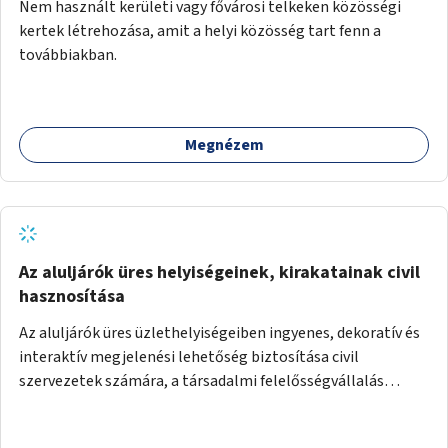
Nem használt kerületi vagy fővárosi telkeken közösségi
kertek létrehozása, amit a helyi közösség tart fenn a
továbbiakban.
Megnézem
Az aluljárók üres helyiségeinek, kirakatainak civil
hasznosítása
Az aluljárók üres üzlethelyiségeiben ingyenes, dekoratív és
interaktív megjelenési lehetőség biztosítása civil
szervezetek számára, a társadalmi felelősségvállalás
jegyében. A cél, hogy közérdekű, segítő tevékenységeket
mutassanak be látványos, gondolatébresztő formában,