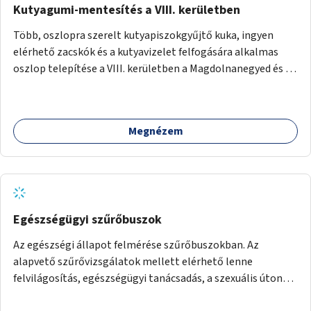
Kutyagumi-mentesítés a VIII. kerületben
Több, oszlopra szerelt kutyapiszokgyűjtő kuka, ingyen
elérhető zacskók és a kutyavizelet felfogására alkalmas
oszlop telepítése a VIII. kerületben a Magdolnanegyed és a
Palotanegyed néhány pontján, pilot jelleggel.
Megnézem
Egészségügyi szűrőbuszok
Az egészségi állapot felmérése szűrőbuszokban. Az
alapvető szűrővizsgálatok mellett elérhető lenne
felvilágosítás, egészségügyi tanácsadás, a szexuális úton
terjedő betegségek szűrése és a szenvedélybetegek