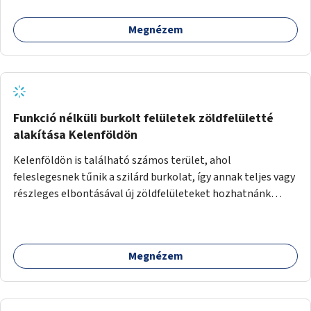
támogatása.
Megnézem
Funkció nélküli burkolt felületek zöldfelületté
alakítása Kelenföldön
Kelenföldön is található számos terület, ahol
feleslegesnek tűnik a szilárd burkolat, így annak teljes vagy
részleges elbontásával új zöldfelületeket hozhatnánk
létre. Ilyenek például az Etele út 19. és Mérnök utca 32.
közötti, vagy a Fraknó utca 22/b és a Bártfai utca közötti
aszfaltos területek.
Megnézem