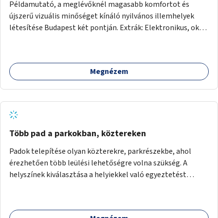
Példamutató, a meglévőknél magasabb komfortot és
újszerű vizuális minőséget kínáló nyilvános illemhelyek
létesítése Budapest két pontján. Extrák: Elektronikus, okos
fizetési lehetőség vagy ingyenesség; újszerű fenntartási
konstrukció kidolgozása; egyéb kapcsolt szolgáltatások
(pl. ivókút, telefontöltés).
Megnézem
Több pad a parkokban, köztereken
Padok telepítése olyan közterekre, parkrészekbe, ahol
érezhetően több leülési lehetőségre volna szükség. A
helyszínek kiválasztása a helyiekkel való egyeztetést
követően történhet.