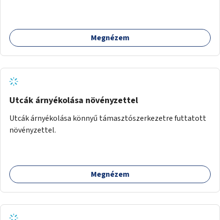
ivókút telepítése lehetséges.
Megnézem
Utcák árnyékolása növényzettel
Utcák árnyékolása könnyű támasztószerkezetre futtatott
növényzettel.
Megnézem