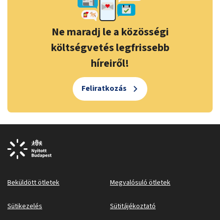
Ne maradj le a közösségi
költségvetés legfrissebb
híreiről!
Feliratkozás
Beküldött ötletek
Megvalósuló ötletek
Sütikezelés
Sütitájékoztató