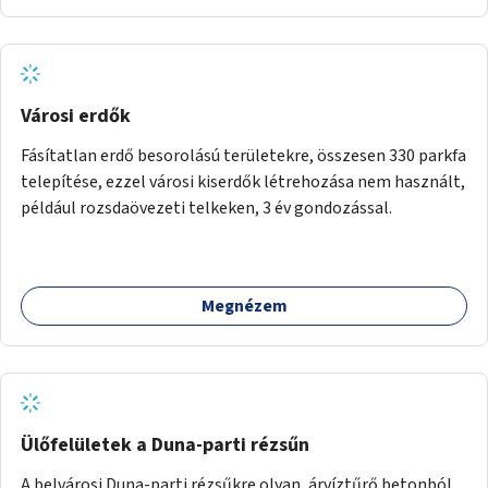
Városi erdők
Fásítatlan erdő besorolású területekre, összesen 330 parkfa
telepítése, ezzel városi kiserdők létrehozása nem használt,
például rozsdaövezeti telkeken, 3 év gondozással.
Megnézem
Ülőfelületek a Duna-parti rézsűn
A belvárosi Duna-parti rézsűkre olyan, árvíztűrő betonból