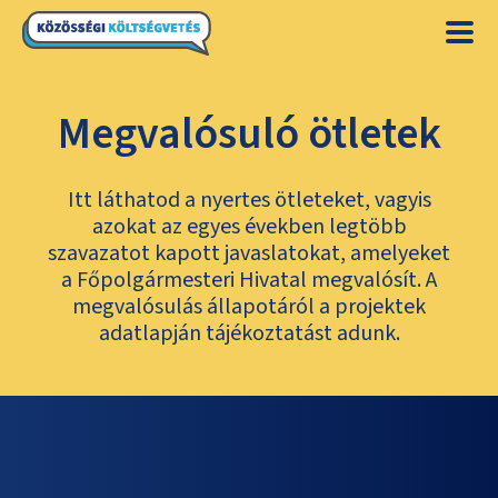
Megvalósuló ötletek
Itt láthatod a nyertes ötleteket, vagyis
azokat az egyes években legtöbb
szavazatot kapott javaslatokat, amelyeket
a Főpolgármesteri Hivatal megvalósít. A
megvalósulás állapotáról a projektek
adatlapján tájékoztatást adunk.