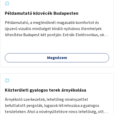
Példamutató közvécék Budapesten
Példamutató, a meglévőknél magasabb komfortot és
újszerű vizuális minőséget kínáló nyilvános illemhelyek
létesítése Budapest két pontján. Extrák: Elektronikus, okos
fizetési lehetőség vagy ingyenesség; újszerű fenntartási
konstrukció kidolgozása; egyéb kapcsolt szolgáltatások
(pl. ivókút, telefontöltés).
Megnézem
Közterületi gyalogos terek árnyékolása
Árnyékoló szerkezetek, lehetőleg növényzettel
befuttatott pergolák, lugasok létrehozása a gyalogos
területeken. Ahol a növényültetésre nincs lehetőség, ott