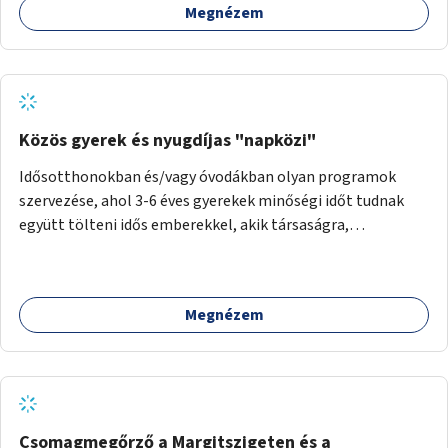
Megnézem
Közös gyerek és nyugdíjas "napközi"
Idősotthonokban és/vagy óvodákban olyan programok
szervezése, ahol 3-6 éves gyerekek minőségi időt tudnak
együtt tölteni idős emberekkel, akik társaságra,
beszélgetésre vágynak.
Megnézem
Csomagmegőrző a Margitszigeten és a