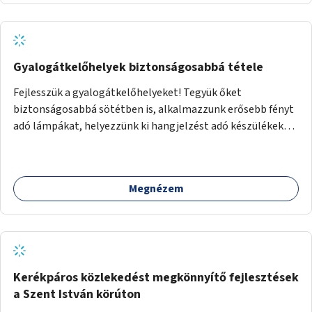
Gyalogátkelőhelyek biztonságosabbá tétele
Fejlesszük a gyalogátkelőhelyeket! Tegyük őket
biztonságosabbá sötétben is, alkalmazzunk erősebb fényt
adó lámpákat, helyezzünk ki hangjelzést adó készülékeket
és taktilis jelzéseket a vakok és gyengénlátók számára.
Megnézem
Kerékpáros közlekedést megkönnyítő fejlesztések
a Szent István körúton