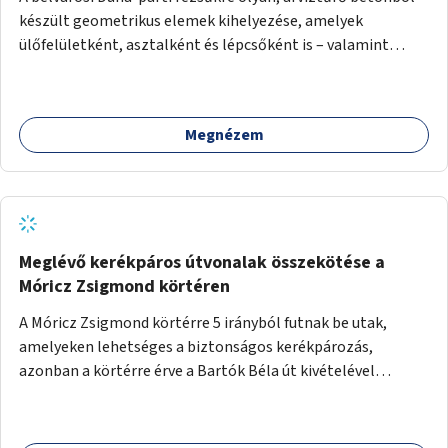
készült geometrikus elemek kihelyezése, amelyek
ülőfelületként, asztalként és lépcsőként is – valamint
néhány esetben extra funkcióval (kutyaitató, grill) –
használhatók. Civilek bevonása a fenntartásba.
Megnézem
Meglévő kerékpáros útvonalak összekötése a
Móricz Zsigmond körtéren
A Móricz Zsigmond körtérre 5 irányból futnak be utak,
amelyeken lehetséges a biztonságos kerékpározás,
azonban a körtérre érve a Bartók Béla út kivételével
mindegyik kerékpáros útvonal megszakad. Alakítsuk ki a
kerékpáros útvonalak összekötését!