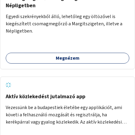
Népligetben
Egyedi szekrényekből álló, lehetőleg egy öltözővel is
kiegészített csomagmegőrző a Margitszigeten, illetve a
Népligetben.
Megnézem
Aktív közlekedést jutalmazó app
Vezessünk be a budapestiek életébe egy applikációt, ami
követi a felhasználó mozgását és regisztrálja, ha
kerékpárral vagy gyalog közlekedik. Az aktív közlekedési
formákat virtuálisan jutalmazza, amit az együttműködő