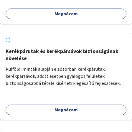
üzleti partnereknél kedvezményekre, ajándékokra válthat a
felhasználó.
Megnézem
Kerékpárutak és kerékpársávok biztonságának
növelése
Külföldi minták alapján elsősorban kerékpárutak,
kerékpársávok, adott esetben gyalogos felületek
biztonságosabbá tétele kísérleti kiegészítő fejlesztésekkel
(terelők, műanyag elválasztó elemek, több és jobban
látható felfestés stb.)
Megnézem