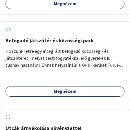
Megnézem
Befogadó játszótér és közösségi park
Hozzunk létre egy integrált befogadó közösségi- és
játszóteret, melyet testi fogyatékkal élő gyerekek is
tudnak használni. Ennek helyszínéül a XVIII. kerület Turul-
park területe lenne megfelelő, mely mind elérhetőségét,
mind infrastrukturális adottságait tekintve alkalmas egy új
játszótér kialakítására.
Megnézem
Utcák árnyékolása növényzettel