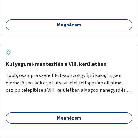
akár dézsából felfutó futónövényzet alkalmazása, legvégső
megoldásként napvitorlák felszerelése.
Megnézem
Kutyagumi-mentesítés a VIII. kerületben
Több, oszlopra szerelt kutyapiszokgyűjtő kuka, ingyen
elérhető zacskók és a kutyavizelet felfogására alkalmas
oszlop telepítése a VIII. kerületben a Magdolnanegyed és a
Palotanegyed néhány pontján, pilot jelleggel.
Megnézem