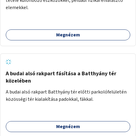
tétele különböző eszközökkel, például fizikai elválasztó
elemekkel.
Megnézem
A budai alsó rakpart fásítása a Batthyány tér
közelében
A budai alsó rakpart Batthyány tér előtti parkolófelületén
közösségi tér kialakítása padokkal, fákkal.
Megnézem