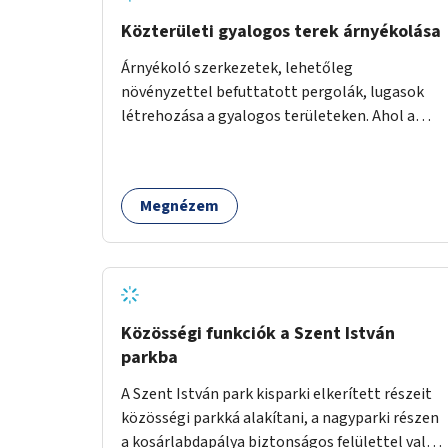
Közterületi gyalogos terek árnyékolása
Árnyékoló szerkezetek, lehetőleg
növényzettel befuttatott pergolák, lugasok
létrehozása a gyalogos területeken. Ahol a
növényültetésre nincs lehetőség, ott akár
dézsából felfutó futónövényzet alkalmazása,
legvégső megoldásként napvitorlák
Megnézem
felszerelése.
Közösségi funkciók a Szent István
parkba
A Szent István park kisparki elkerített részeit
közösségi parkká alakítani, a nagyparki részen
a kosárlabdapálya biztonságos felülettel való