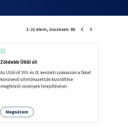
1
-
21
elem
, összesen:
80
Zöldebb Üllői út
Az Üllői út VIII. és IX. kerületi szakaszán a fákat
körülvevő ültetőkazetták kizöldítése
megfelelő növények telepítésével.
Megnézem