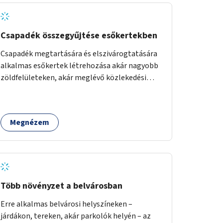
Csapadék összegyűjtése esőkertekben
Csapadék megtartására és elszivárogtatására
alkalmas esőkertek létrehozása akár nagyobb
zöldfelületeken, akár meglévő közlekedési
területek helyén.
Megnézem
Több növényzet a belvárosban
Erre alkalmas belvárosi helyszíneken –
járdákon, tereken, akár parkolók helyén – az