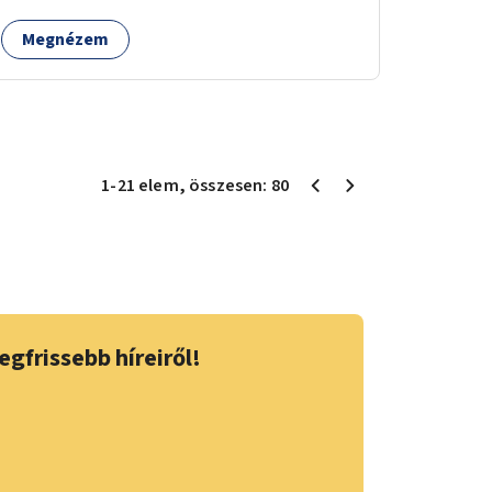
Megnézem
1
-
21
elem
, összesen:
80
egfrissebb híreiről!