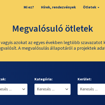
Mi ez?
Hírek, rendezvények
Ötletek
Megvalósuló ötletek
t, vagyis azokat az egyes években legtöbb szavazatot 
valósít. A megvalósulás állapotáról a projektek ada
zak:
Kategória:
Kerület: