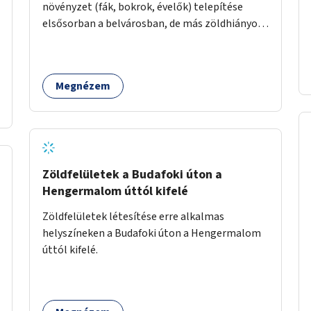
növényzet (fák, bokrok, évelők) telepítése
elsősorban a belvárosban, de más zöldhiányos
városrészekben is.
Megnézem
Zöldfelületek a Budafoki úton a
Hengermalom úttól kifelé
Zöldfelületek létesítése erre alkalmas
helyszíneken a Budafoki úton a Hengermalom
úttól kifelé.