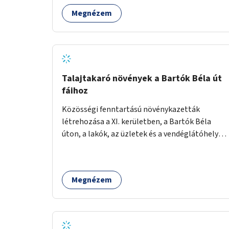
Megnézem
Talajtakaró növények a Bartók Béla út
fáihoz
Közösségi fenntartású növénykazetták
létrehozása a XI. kerületben, a Bartók Béla
úton, a lakók, az üzletek és a vendéglátóhelyek
együttműködésével.
Megnézem