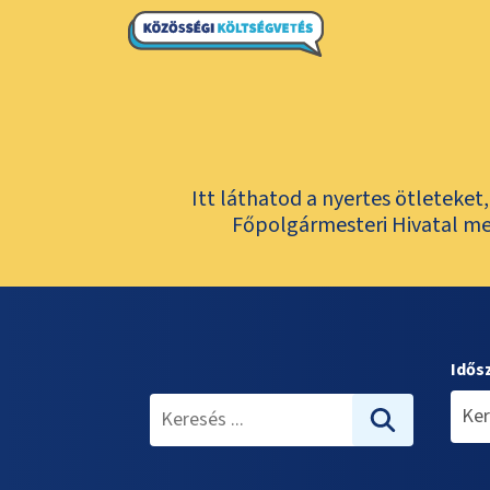
Itt láthatod a nyertes ötleteke
Főpolgármesteri Hivatal meg
Idős