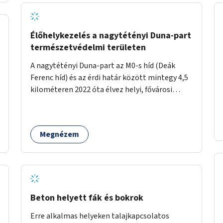
Élőhelykezelés a nagytétényi Duna-part
természetvédelmi területen
A nagytétényi Duna-part az M0-s híd (Deák
Ferenc híd) és az érdi határ között mintegy 4,5
kilométeren 2022 óta élvez helyi, fővárosi
védelmet. Ehhez kapcsolódóan javasoljuk a
terület élőhelykezelését, a tájidegen, invazív
fajok ritkítását, visszaszorítását.
Megnézem
Beton helyett fák és bokrok
Erre alkalmas helyeken talajkapcsolatos