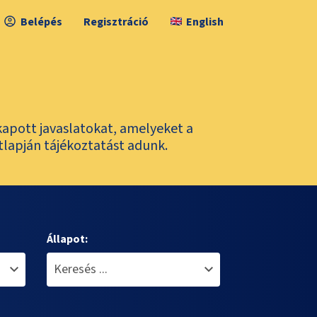
Belépés
Regisztráció
English
kapott javaslatokat, amelyeket a
tlapján tájékoztatást adunk.
Állapot: