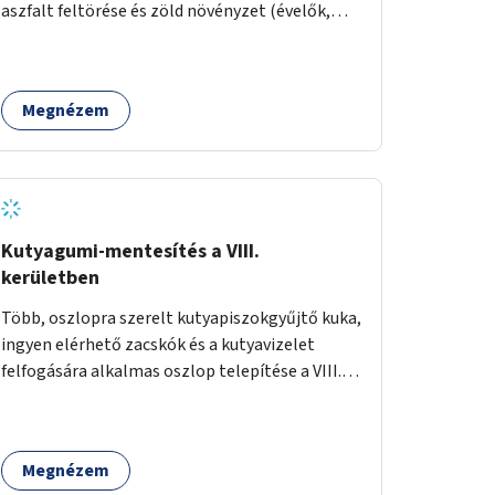
aszfalt feltörése és zöld növényzet (évelők,
cserjék, fák) telepítése.
Megnézem
Kutyagumi-mentesítés a VIII.
kerületben
Több, oszlopra szerelt kutyapiszokgyűjtő kuka,
ingyen elérhető zacskók és a kutyavizelet
felfogására alkalmas oszlop telepítése a VIII.
kerületben a Magdolnanegyed és a
Palotanegyed néhány pontján, pilot jelleggel.
Megnézem