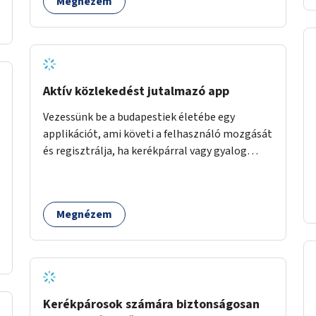
Megnézem
Aktív közlekedést jutalmazó app
Vezessünk be a budapestiek életébe egy
applikációt, ami követi a felhasználó mozgását
és regisztrálja, ha kerékpárral vagy gyalog
közlekedik. Az aktív közlekedési formákat
virtuálisan jutalmazza, amit az együttműködő
üzleti partnereknél kedvezményekre,
Megnézem
ajándékokra válthat a felhasználó.
Kerékpárosok számára biztonságosan