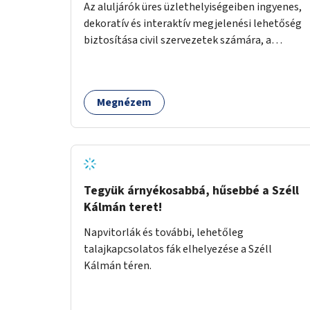
Az aluljárók üres üzlethelyiségeiben ingyenes,
dekoratív és interaktív megjelenési lehetőség
biztosítása civil szervezetek számára, a
társadalmi felelősségvállalás jegyében. A cél,
hogy közérdekű, segítő tevékenységeket
mutassanak be látványos, gondolatébresztő
Megnézem
formában, például rajzokkal, kérdésekkel,
üzenetküldési lehetőséggel vagy
akciónapokkal – bérleti és közüzemi díjak
nélkül, a jelenlegi elhanyagolt állapot helyett.
Tegyük árnyékosabbá, hűsebbé a Széll
Kálmán teret!
Napvitorlák és további, lehetőleg
talajkapcsolatos fák elhelyezése a Széll
Kálmán téren.