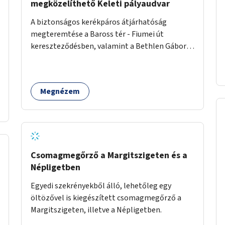
megközelíthető Keleti pályaudvar
A biztonságos kerékpáros átjárhatóság
megteremtése a Baross tér - Fiumei út
kereszteződésben, valamint a Bethlen Gábor
utcánál a Thököly útról való balra kanyarodás
biztosítása a Festetics György utca irányába.
Megnézem
Csomagmegőrző a Margitszigeten és a
Népligetben
Egyedi szekrényekből álló, lehetőleg egy
öltözővel is kiegészített csomagmegőrző a
Margitszigeten, illetve a Népligetben.