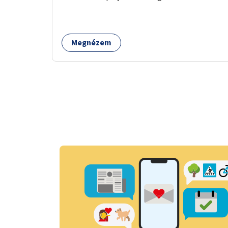
burkolása.
Megnézem