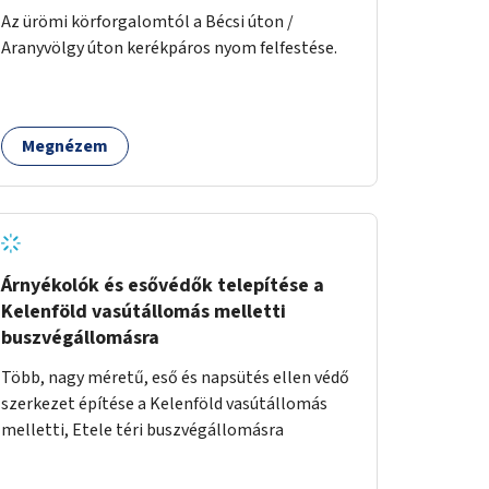
Az ürömi körforgalomtól a Bécsi úton /
Aranyvölgy úton kerékpáros nyom felfestése.
Megnézem
Árnyékolók és esővédők telepítése a
Kelenföld vasútállomás melletti
buszvégállomásra
Több, nagy méretű, eső és napsütés ellen védő
szerkezet építése a Kelenföld vasútállomás
melletti, Etele téri buszvégállomásra