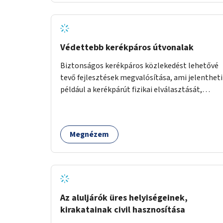
Védettebb kerékpáros útvonalak
Biztonságos kerékpáros közlekedést lehetővé
tevő fejlesztések megvalósítása, ami jelentheti
például a kerékpárút fizikai elválasztását,
szintbeli kiemelését, optikai jelölését, az
indirekt balra kanyarodási lehetőség jelölését –
különösen a veszélyesebb kereszteződésekben,
Megnézem
vagy akár egyes egyirányú utcák megnyitását
szembeforgalmú kerékpározásra.
Az aluljárók üres helyiségeinek,
kirakatainak civil hasznosítása