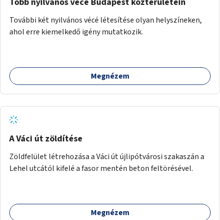
Több nyilvános vécé Budapest közterületein
További két nyilvános vécé létesítése olyan helyszíneken,
ahol erre kiemelkedő igény mutatkozik.
Megnézem
A Váci út zöldítése
Zöldfelület létrehozása a Váci út újlipótvárosi szakaszán a
Lehel utcától kifelé a fasor mentén beton feltörésével.
Megnézem