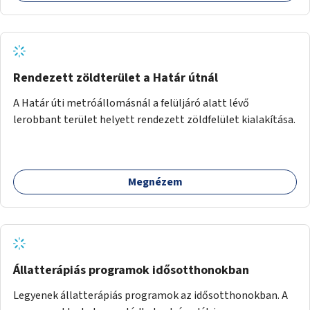
Rendezett zöldterület a Határ útnál
A Határ úti metróállomásnál a felüljáró alatt lévő
lerobbant terület helyett rendezett zöldfelület kialakítása.
Megnézem
Állatterápiás programok idősotthonokban
Legyenek állatterápiás programok az idősotthonokban. A