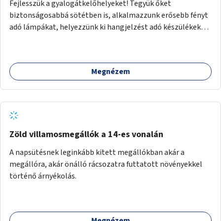
Fejlesszük a gyalogátkelőhelyeket! Tegyük őket
biztonságosabbá sötétben is, alkalmazzunk erősebb fényt
adó lámpákat, helyezzünk ki hangjelzést adó készülékeket
és taktilis jelzéseket a vakok és gyengénlátók számára.
Megnézem
Zöld villamosmegállók a 14-es vonalán
A napsütésnek leginkább kitett megállókban akár a
megállóra, akár önálló rácsozatra futtatott növényekkel
történő árnyékolás.
Megnézem