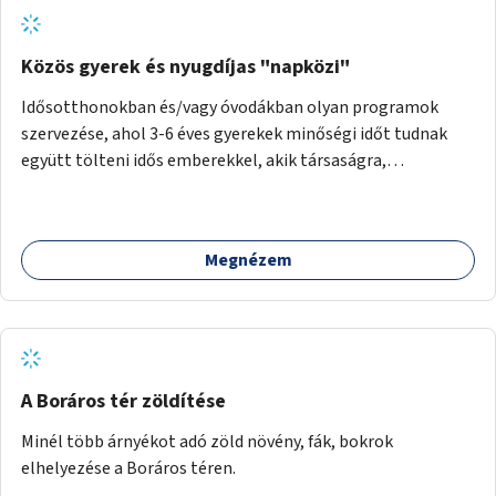
Közös gyerek és nyugdíjas "napközi"
Idősotthonokban és/vagy óvodákban olyan programok
szervezése, ahol 3-6 éves gyerekek minőségi időt tudnak
együtt tölteni idős emberekkel, akik társaságra,
beszélgetésre vágynak.
Megnézem
A Boráros tér zöldítése
Minél több árnyékot adó zöld növény, fák, bokrok
elhelyezése a Boráros téren.