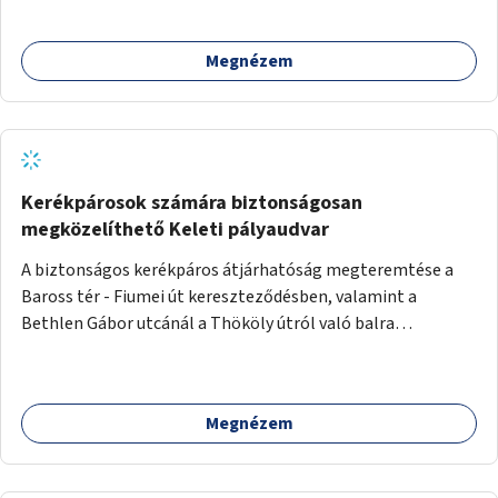
Megnézem
Kerékpárosok számára biztonságosan
megközelíthető Keleti pályaudvar
A biztonságos kerékpáros átjárhatóság megteremtése a
Baross tér - Fiumei út kereszteződésben, valamint a
Bethlen Gábor utcánál a Thököly útról való balra
kanyarodás biztosítása a Festetics György utca irányába.
Megnézem