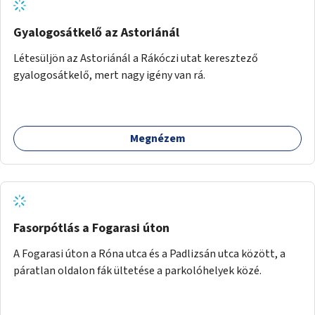
Gyalogosátkelő az Astoriánál
Létesüljön az Astoriánál a Rákóczi utat keresztező
gyalogosátkelő, mert nagy igény van rá.
Megnézem
Fasorpótlás a Fogarasi úton
A Fogarasi úton a Róna utca és a Padlizsán utca között, a
páratlan oldalon fák ültetése a parkolóhelyek közé.