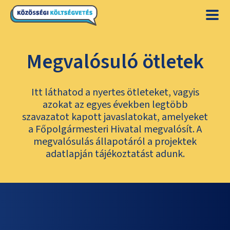
Megvalósuló ötletek
Itt láthatod a nyertes ötleteket, vagyis
azokat az egyes években legtöbb
szavazatot kapott javaslatokat, amelyeket
a Főpolgármesteri Hivatal megvalósít. A
megvalósulás állapotáról a projektek
adatlapján tájékoztatást adunk.