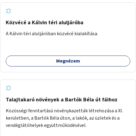
Közvécé a Kálvin téri aluljáróba
A Kálvin téri aluljáróban közvécé kialakítása.
Megnézem
Talajtakaró növények a Bartók Béla út fáihoz
Közösségi fenntartású növénykazetták létrehozása a XI.
kerületben, a Bartók Béla úton, a lakók, az üzletek és a
vendéglátóhelyek együttműködésével.