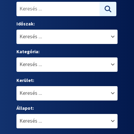
Időszak:
Kategória:
Kerület:
Állapot: