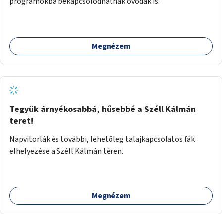
programokba bekapcsolódhatnak óvodák is.
Megnézem
Tegyük árnyékosabbá, hűsebbé a Széll Kálmán
teret!
Napvitorlák és további, lehetőleg talajkapcsolatos fák
elhelyezése a Széll Kálmán téren.
Megnézem