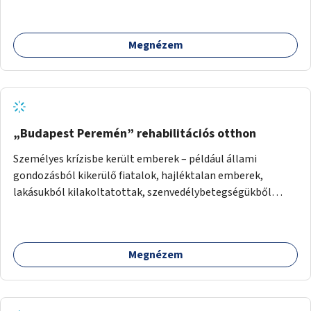
Megnézem
„Budapest Peremén” rehabilitációs otthon
Személyes krízisbe került emberek – például állami
gondozásból kikerülő fiatalok, hajléktalan emberek,
lakásukból kilakoltatottak, szenvedélybetegségükből
kijönni szándékozók – számára rehabilitációs otthon
megteremtése Budapest valamely peremkerületén,
civil/szakmai szervezeti háttérrel. A program a közvetlen
Megnézem
segítségen, biztonságnyújtáson kívül gazdálkodásba is
bevonja az ott lévő személyeket, és egyben a
környezettudatos és fenntartható élettel kapcsolatos
szemléletformálást is céljának tekinti.