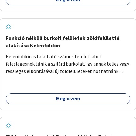
Funkció nélküli burkolt felületek zöldfelületté
alakítása Kelenföldön
Kelenföldön is található számos terület, ahol
feleslegesnek tűnik a szilárd burkolat, így annak teljes vagy
részleges elbontásával új zöldfelületeket hozhatnánk
létre. Ilyenek például az Etele út 19. és Mérnök utca 32.
közötti, vagy a Fraknó utca 22/b és a Bártfai utca közötti
aszfaltos területek.
Megnézem