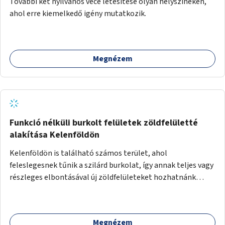
További két nyilvános vécé létesítése olyan helyszíneken,
ahol erre kiemelkedő igény mutatkozik.
Megnézem
Funkció nélküli burkolt felületek zöldfelületté
alakítása Kelenföldön
Kelenföldön is található számos terület, ahol
feleslegesnek tűnik a szilárd burkolat, így annak teljes vagy
részleges elbontásával új zöldfelületeket hozhatnánk
létre. Ilyenek például az Etele út 19. és Mérnök utca 32.
közötti, vagy a Fraknó utca 22/b és a Bártfai utca közötti
aszfaltos területek.
Megnézem