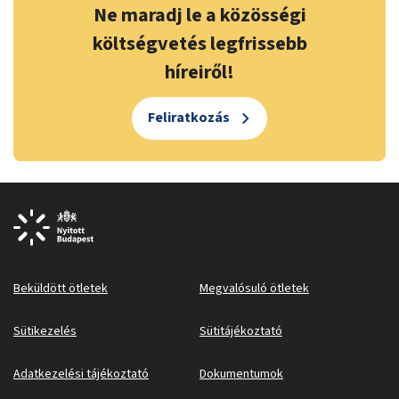
Ne maradj le a közösségi
költségvetés legfrissebb
híreiről!
Feliratkozás
Beküldött ötletek
Megvalósuló ötletek
Sütikezelés
Sütitájékoztató
Adatkezelési tájékoztató
Dokumentumok