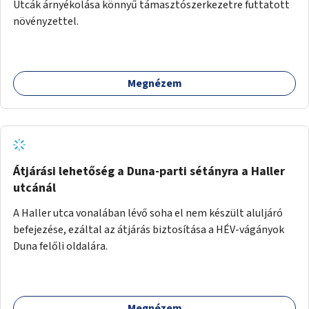
Utcák árnyékolása könnyű támasztószerkezetre futtatott
növényzettel.
Megnézem
Átjárási lehetőség a Duna-parti sétányra a Haller
utcánál
A Haller utca vonalában lévő soha el nem készült aluljáró
befejezése, ezáltal az átjárás biztosítása a HÉV-vágányok
Duna felőli oldalára.
Megnézem