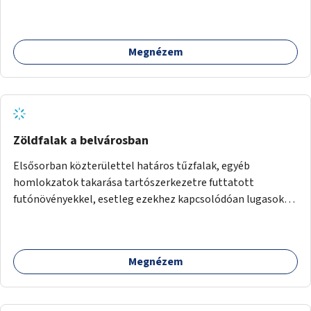
követően történhet.
Megnézem
Zöldfalak a belvárosban
Elsősorban közterülettel határos tűzfalak, egyéb
homlokzatok takarása tartószerkezetre futtatott
futónövényekkel, esetleg ezekhez kapcsolódóan lugasok
kialakítása. Ezzel olyan belvárosi helyszíneken növelhető a
zöldfelületek mennyisége, ahol helyhiány miatt másra
nincs lehetőség.
Megnézem