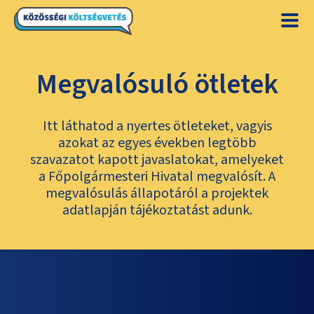
Megvalósuló ötletek
Itt láthatod a nyertes ötleteket, vagyis
azokat az egyes években legtöbb
szavazatot kapott javaslatokat, amelyeket
a Főpolgármesteri Hivatal megvalósít. A
megvalósulás állapotáról a projektek
adatlapján tájékoztatást adunk.