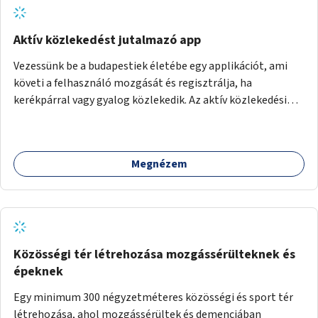
Aktív közlekedést jutalmazó app
Vezessünk be a budapestiek életébe egy applikációt, ami
követi a felhasználó mozgását és regisztrálja, ha
kerékpárral vagy gyalog közlekedik. Az aktív közlekedési
formákat virtuálisan jutalmazza, amit az együttműködő
üzleti partnereknél kedvezményekre, ajándékokra válthat a
felhasználó.
Megnézem
Közösségi tér létrehozása mozgássérülteknek és
épeknek
Egy minimum 300 négyzetméteres közösségi és sport tér
létrehozása, ahol mozgássérültek és demenciában