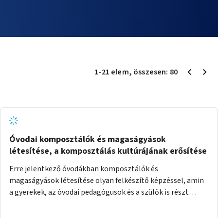
1
-
21
elem
, összesen:
80
Óvodai komposztálók és magaságyások
létesítése, a komposztálás kultúrájának erősítése
Erre jelentkező óvodákban komposztálók és
magaságyások létesítése olyan felkészítő képzéssel, amin
a gyerekek, az óvodai pedagógusok és a szülők is részt
vehetnek.