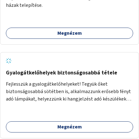
házak telepítése.
Megnézem
Gyalogátkelőhelyek biztonságosabbá tétele
Fejlesszük a gyalogátkelőhelyeket! Tegyük őket
biztonságosabbá sötétben is, alkalmazzunk erősebb fényt
adó lámpákat, helyezzünk ki hangjelzést adó készülékeket
és taktilis jelzéseket a vakok és gyengénlátók számára.
Megnézem