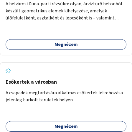
A belvárosi Duna-parti rézsűkre olyan, árvíztűrő betonból
készült geometrikus elemek kihelyezése, amelyek
ülőfelületként, asztalként és lépcsőként is – valamint
néhány esetben extra funkcióval (kutyaitató, grill) –
használhatók. Civilek bevonása a fenntartásba.
Megnézem
Esőkertek a városban
A csapadék megtartására alkalmas esőkertek létrehozása
jelenleg burkolt területek helyén.
Megnézem