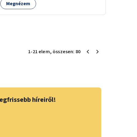
Megnézem
1
-
21
elem
, összesen:
80
egfrissebb híreiről!