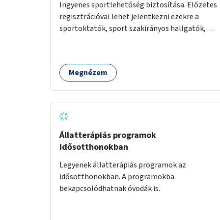
Ingyenes sportlehetőség biztosítása. Előzetes
regisztrációval lehet jelentkezni ezekre a
sportoktatók, sport szakirányos hallgatók,
önkéntesek által tartott programokra.
Megnézem
Állatterápiás programok
idősotthonokban
Legyenek állatterápiás programok az
idősotthonokban. A programokba
bekapcsolódhatnak óvodák is.