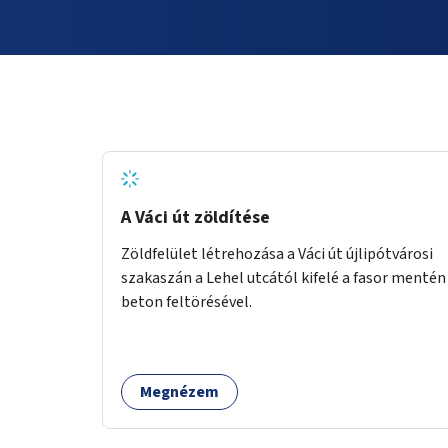
A Váci út zöldítése
Zöldfelület létrehozása a Váci út újlipótvárosi
szakaszán a Lehel utcától kifelé a fasor mentén
beton feltörésével.
Megnézem