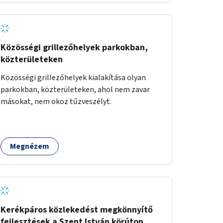
Közösségi grillezőhelyek parkokban,
közterületeken
Közösségi grillezőhelyek kialakítása olyan
parkokban, közterületeken, ahol nem zavar
másokat, nem okoz tűzveszélyt.
Megnézem
Kerékpáros közlekedést megkönnyítő
fejlesztések a Szent István körúton