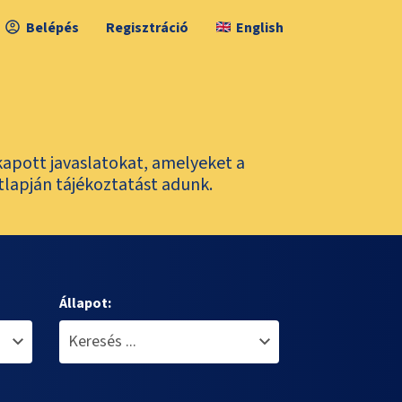
Belépés
Regisztráció
English
kapott javaslatokat, amelyeket a
tlapján tájékoztatást adunk.
Állapot: