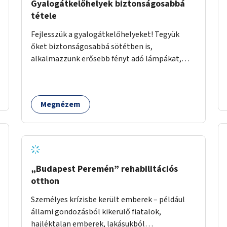
Gyalogátkelőhelyek biztonságosabbá
tétele
Fejlesszük a gyalogátkelőhelyeket! Tegyük
őket biztonságosabbá sötétben is,
alkalmazzunk erősebb fényt adó lámpákat,
helyezzünk ki hangjelzést adó készülékeket és
taktilis jelzéseket a vakok és gyengénlátók
számára.
Megnézem
„Budapest Peremén” rehabilitációs
otthon
Személyes krízisbe került emberek – például
állami gondozásból kikerülő fiatalok,
hajléktalan emberek, lakásukból