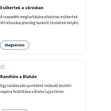
hangulatot, amiből már könnyebb lesz
elképzelni a következő lépést egészen addig,
Esőkertek a városban
amíg komolyabb forgalomcsillapítások és
A csapadék megtartására alkalmas esőkertek
zöldítések nem létesülnek a Mester utcában.
létrehozása jelenleg burkolt területek helyén.
Megnézem
Randióra a Blahán
Egy találkozási pontként működő köztéri
napóra felállítása a Blaha Lujza téren.