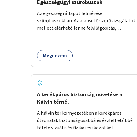
Egészségügyi szűrőbuszok
Az egészségi állapot felmérése
szűrőbuszokban. Az alapvető szűrővizsgálatok
mellett elérhető lenne felvilágosítás,
egészségügyi tanácsadás, a szexuális úton
terjedő betegségek szűrése és a
szenvedélybetegek támogatása.
Megnézem
A kerékpáros biztonság növelése a
Kálvin térnél
A Kálvin tér környezetében a kerékpáros
útvonalak biztonságosabbá és észlelhetőbbé
tétele vizuális és fizikai eszközökkel.