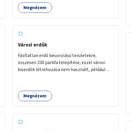
Megnézem
Városi erdők
Fásítatlan erdő besorolású területekre,
összesen 330 parkfa telepítése, ezzel városi
kiserdők létrehozása nem használt, például
rozsdaövezeti telkeken, 3 év gondozással.
Megnézem