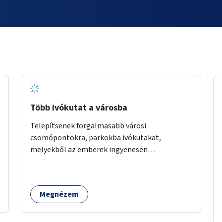
Több ivókutat a városba
Telepítsenek forgalmasabb városi
csomópontokra, parkokba ivókutakat,
melyekből az emberek ingyenesen
fogyaszthatnak ivóvizet. A keretösszegből
nagyjából 25 ivókút telepítése lehetséges.
Megnézem