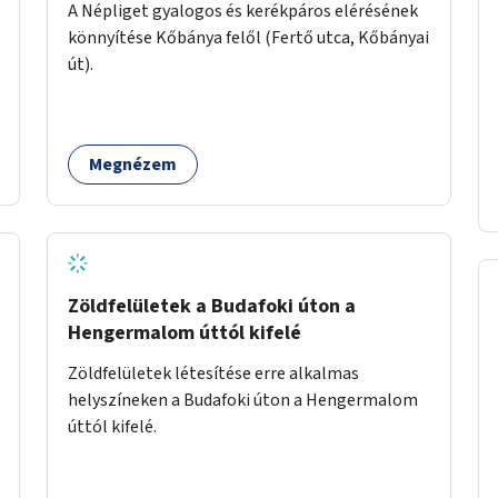
A Népliget gyalogos és kerékpáros elérésének
könnyítése Kőbánya felől (Fertő utca, Kőbányai
út).
Megnézem
Zöldfelületek a Budafoki úton a
Hengermalom úttól kifelé
Zöldfelületek létesítése erre alkalmas
helyszíneken a Budafoki úton a Hengermalom
úttól kifelé.