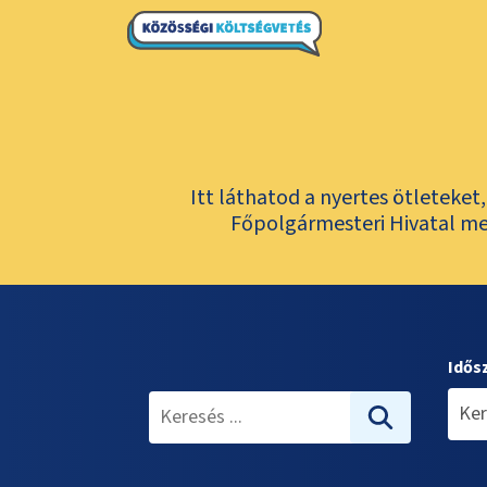
Itt láthatod a nyertes ötleteke
Főpolgármesteri Hivatal meg
Idős