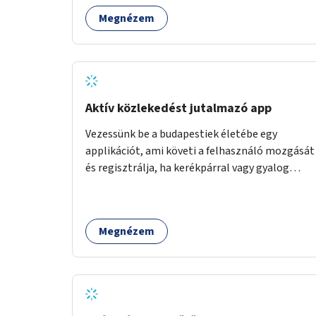
Megnézem
Aktív közlekedést jutalmazó app
Vezessünk be a budapestiek életébe egy
applikációt, ami követi a felhasználó mozgását
és regisztrálja, ha kerékpárral vagy gyalog
közlekedik. Az aktív közlekedési formákat
virtuálisan jutalmazza, amit az együttműködő
üzleti partnereknél kedvezményekre,
Megnézem
ajándékokra válthat a felhasználó.