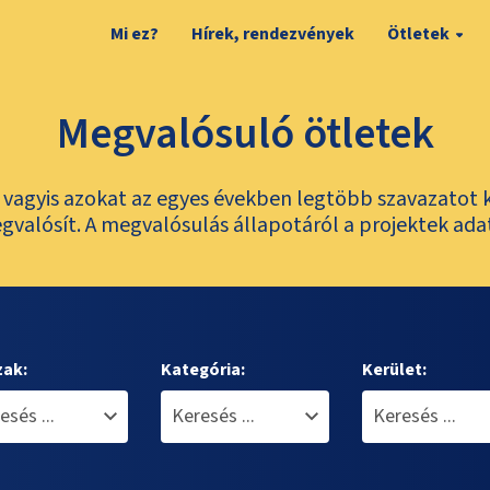
Mi ez?
Hírek, rendezvények
Ötletek
Megvalósuló ötletek
t, vagyis azokat az egyes években legtöbb szavazatot 
valósít. A megvalósulás állapotáról a projektek ada
zak:
Kategória:
Kerület: