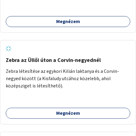
és taktilis jelzéseket a vakok és gyengénlátók számára.
Megnézem
Zebra az Üllői úton a Corvin-negyednél
Zebra létesítése az egykori Kilián laktanya és a Corvin-
negyed között (a Kisfaludy utcához közelebb, ahol
középsziget is létesíthető).
Megnézem