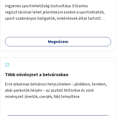
Ingyenes sportlehetőség biztosítása. Előzetes
regisztrációval lehet jelentkezni ezekre a sportoktatók,
sport szakirányos hallgatók, önkéntesek által tartott
programokra.
Megnézem
Több növényzet a belvárosban
Erre alkalmas belvárosi helyszíneken – járdákon, tereken,
akár parkolók helyén – az aszfalt feltörése és zöld
növényzet (évelők, cserjék, fák) telepítése.