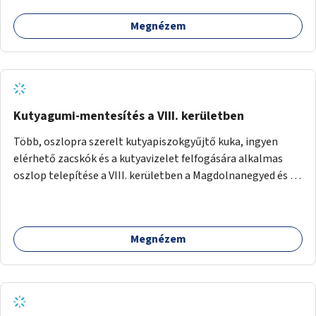
Megnézem
Kutyagumi-mentesítés a VIII. kerületben
Több, oszlopra szerelt kutyapiszokgyűjtő kuka, ingyen
elérhető zacskók és a kutyavizelet felfogására alkalmas
oszlop telepítése a VIII. kerületben a Magdolnanegyed és a
Palotanegyed néhány pontján, pilot jelleggel.
Megnézem