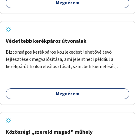
Megnézem
Védettebb kerékpáros útvonalak
Biztonságos kerékpáros közlekedést lehetővé tevő
fejlesztések megvalósítása, ami jelentheti például a
kerékpárút fizikai elválasztását, szintbeli kiemelését,
optikai jelölését, az indirekt balra kanyarodási lehetőség
jelölését – különösen a veszélyesebb kereszteződésekben,
vagy akár egyes egyirányú utcák megnyitását
Megnézem
szembeforgalmú kerékpározásra.
Közösségi „szereld magad” műhely