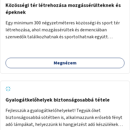
Közösségi tér létrehozása mozgássérülteknek és
épeknek
Egy minimum 300 négyzetméteres közösségi és sport tér
létrehozása, ahol mozgássérültek és demenciában
szenvedők találkozhatnak és sportolhatnak együtt
épekkel. Elsősorban egy pétanque pálya létrehozása lenne
célszerű, amit a legtöbb mozgásában korlátozott ember is
tud játszani, fontos, hogy a téren legyenek formájukban,
Megnézem
hangulatukban elkülönülő pontok, mezítlábas ösvények, az
egész legyen zöld és üdítő hangulatú.
Gyalogátkelőhelyek biztonságosabbá tétele
Fejlesszük a gyalogátkelőhelyeket! Tegyük őket
biztonságosabbá sötétben is, alkalmazzunk erősebb fényt
adó lámpákat, helyezzünk ki hangjelzést adó készülékeket