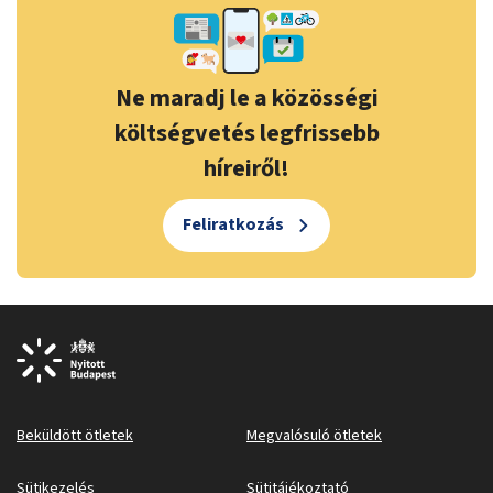
Ne maradj le a közösségi
költségvetés legfrissebb
híreiről!
Feliratkozás
Beküldött ötletek
Megvalósuló ötletek
Sütikezelés
Sütitájékoztató