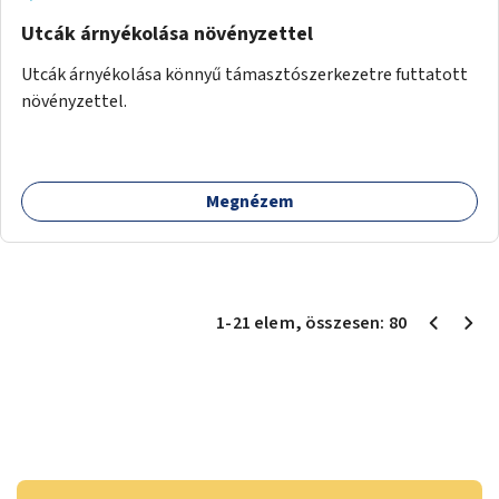
Utcák árnyékolása növényzettel
Utcák árnyékolása könnyű támasztószerkezetre futtatott
növényzettel.
Megnézem
1
-
21
elem
, összesen:
80