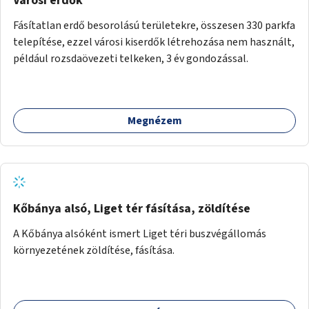
Városi erdők
Fásítatlan erdő besorolású területekre, összesen 330 parkfa
telepítése, ezzel városi kiserdők létrehozása nem használt,
például rozsdaövezeti telkeken, 3 év gondozással.
Megnézem
Kőbánya alsó, Liget tér fásítása, zöldítése
A Kőbánya alsóként ismert Liget téri buszvégállomás
környezetének zöldítése, fásítása.