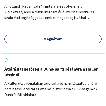
A holland "Repair café" mintájára egy olyan hely
kialakítása, ahol a rendelkezésre álló szerszámokkal és
szakértői segítséggel az ember maga megjavíthat
elromlott tárgyakat. A műhely egyben találkozóhely is,
lehetőség arra, hogy a közösség tagjai is segítsenek
egymásnak, megosszák tudásukat.
Megnézem
Átjárási lehetőség a Duna-parti sétányra a Haller
utcánál
A Haller utca vonalában lévő soha el nem készült aluljáró
befejezése, ezáltal az átjárás biztosítása a HÉV-vágányok
Duna felőli oldalára.