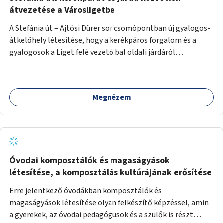
átvezetése a Városligetbe
A Stefánia út – Ajtósi Dürer sor csomópontban új gyalogos-
átkelőhely létesítése, hogy a kerékpáros forgalom és a
gyalogosok a Liget felé vezető bal oldali járdáról
közvetlenül átkelhessenek a Városligetbe.
Megnézem
Óvodai komposztálók és magaságyások
létesítése, a komposztálás kultúrájának erősítése
Erre jelentkező óvodákban komposztálók és
magaságyások létesítése olyan felkészítő képzéssel, amin
a gyerekek, az óvodai pedagógusok és a szülők is részt