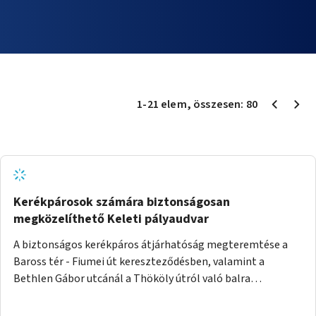
1
-
21
elem
, összesen:
80
Kerékpárosok számára biztonságosan
megközelíthető Keleti pályaudvar
A biztonságos kerékpáros átjárhatóság megteremtése a
Baross tér - Fiumei út kereszteződésben, valamint a
Bethlen Gábor utcánál a Thököly útról való balra
kanyarodás biztosítása a Festetics György utca irányába.