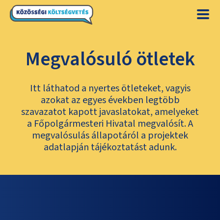
Megvalósuló ötletek
Itt láthatod a nyertes ötleteket, vagyis
azokat az egyes években legtöbb
szavazatot kapott javaslatokat, amelyeket
a Főpolgármesteri Hivatal megvalósít. A
megvalósulás állapotáról a projektek
adatlapján tájékoztatást adunk.