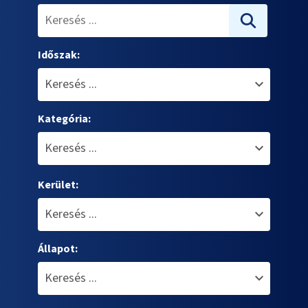
Időszak:
Kategória:
Kerület:
Állapot: