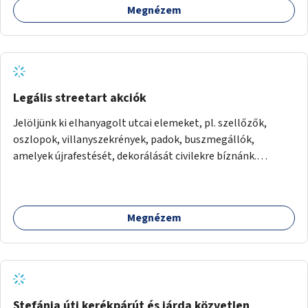
Megnézem
Legális streetart akciók
Jelöljünk ki elhanyagolt utcai elemeket, pl. szellőzők,
oszlopok, villanyszekrények, padok, buszmegállók,
amelyek újrafestését, dekorálását civilekre bíznánk.
Támogassuk a közösségi alapon való megújulást a
szükséges eszközökkel.
Megnézem
Stefánia úti kerékpárút és járda közvetlen