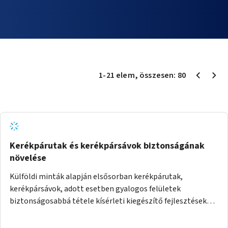
1
-
21
elem
, összesen:
80
Kerékpárutak és kerékpársávok biztonságának
növelése
Külföldi minták alapján elsősorban kerékpárutak,
kerékpársávok, adott esetben gyalogos felületek
biztonságosabbá tétele kísérleti kiegészítő fejlesztésekkel
(terelők, műanyag elválasztó elemek, több és jobban
látható felfestés stb.)