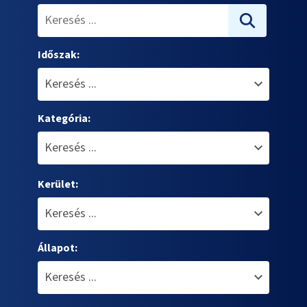
Időszak:
Kategória:
Kerület:
Állapot: