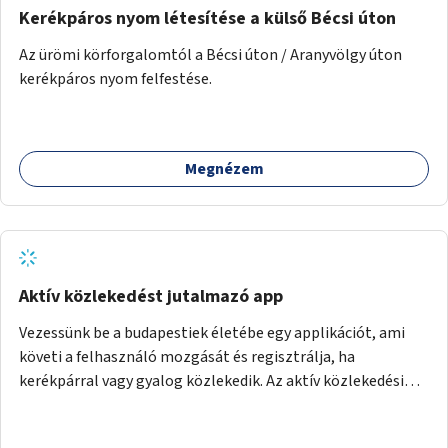
Kerékpáros nyom létesítése a külső Bécsi úton
Az ürömi körforgalomtól a Bécsi úton / Aranyvölgy úton
kerékpáros nyom felfestése.
Megnézem
Aktív közlekedést jutalmazó app
Vezessünk be a budapestiek életébe egy applikációt, ami
követi a felhasználó mozgását és regisztrálja, ha
kerékpárral vagy gyalog közlekedik. Az aktív közlekedési
formákat virtuálisan jutalmazza, amit az együttműködő
üzleti partnereknél kedvezményekre, ajándékokra válthat a