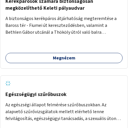
Kerékpárosok számára biztonságosan
megközelíthető Keleti pályaudvar
A biztonságos kerékpáros átjárhatóság megteremtése a
Baross tér - Fiumei út kereszteződésben, valamint a
Bethlen Gábor utcánál a Thököly útról való balra
kanyarodás biztosítása a Festetics György utca irányába.
Megnézem
Egészségügyi szűrőbuszok
Az egészségi állapot felmérése szűrőbuszokban. Az
alapvető szűrővizsgálatok mellett elérhető lenne
felvilágosítás, egészségügyi tanácsadás, a szexuális úton
terjedő betegségek szűrése és a szenvedélybetegek