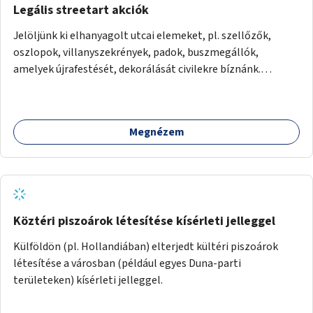
Legális streetart akciók
Jelöljünk ki elhanyagolt utcai elemeket, pl. szellőzők,
oszlopok, villanyszekrények, padok, buszmegállók,
amelyek újrafestését, dekorálását civilekre bíznánk.
Támogassuk a közösségi alapon való megújulást a
szükséges eszközökkel.
Megnézem
Köztéri piszoárok létesítése kísérleti jelleggel
Külföldön (pl. Hollandiában) elterjedt kültéri piszoárok
létesítése a városban (például egyes Duna-parti
területeken) kísérleti jelleggel.