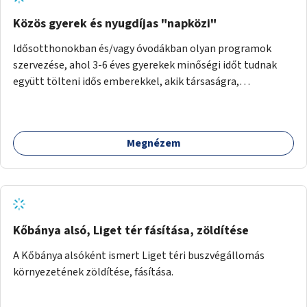
Közös gyerek és nyugdíjas "napközi"
Idősotthonokban és/vagy óvodákban olyan programok
szervezése, ahol 3-6 éves gyerekek minőségi időt tudnak
együtt tölteni idős emberekkel, akik társaságra,
beszélgetésre vágynak.
Megnézem
Kőbánya alsó, Liget tér fásítása, zöldítése
A Kőbánya alsóként ismert Liget téri buszvégállomás
környezetének zöldítése, fásítása.