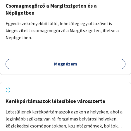
Csomagmegőrző a Margitszigeten és a
Népligetben
Egyedi szekrényekből álló, lehetőleg egy öltözővel is
kiegészített csomagmegőrző a Margitszigeten, illetve a
Népligetben.
Megnézem
Kerékpártámaszok létesítése városszerte
Létesüljenek kerékpártámaszok azokon a helyeken, ahol a
leginkább szükség van rá: forgalmas belvárosi helyeken,
közlekedési csomópontokban, közintézmények, boltok