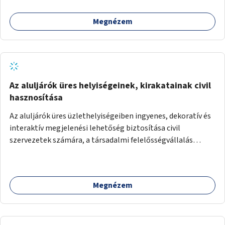
Megnézem
Az aluljárók üres helyiségeinek, kirakatainak civil
hasznosítása
Az aluljárók üres üzlethelyiségeiben ingyenes, dekoratív és
interaktív megjelenési lehetőség biztosítása civil
szervezetek számára, a társadalmi felelősségvállalás
jegyében. A cél, hogy közérdekű, segítő tevékenységeket
mutassanak be látványos, gondolatébresztő formában,
például rajzokkal, kérdésekkel, üzenetküldési lehetőséggel
Megnézem
vagy akciónapokkal – bérleti és közüzemi díjak nélkül, a
jelenlegi elhanyagolt állapot helyett.