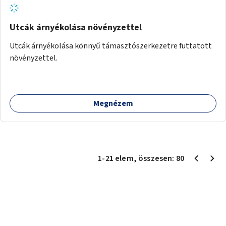
Utcák árnyékolása növényzettel
Utcák árnyékolása könnyű támasztószerkezetre futtatott
növényzettel.
Megnézem
1
-
21
elem
, összesen:
80