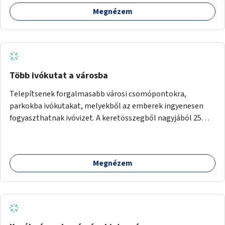
felhasználó.
Megnézem
Több ivókutat a városba
Telepítsenek forgalmasabb városi csomópontokra,
parkokba ivókutakat, melyekből az emberek ingyenesen
fogyaszthatnak ivóvizet. A keretösszegből nagyjából 25
ivókút telepítése lehetséges.
Megnézem