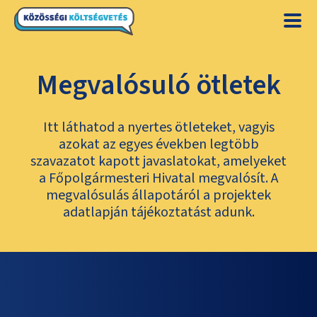
Megvalósuló ötletek
Itt láthatod a nyertes ötleteket, vagyis
azokat az egyes években legtöbb
szavazatot kapott javaslatokat, amelyeket
a Főpolgármesteri Hivatal megvalósít. A
megvalósulás állapotáról a projektek
adatlapján tájékoztatást adunk.