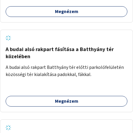
Megnézem
A budai alsó rakpart fásítása a Batthyány tér
közelében
A budai alsó rakpart Batthyány tér előtti parkolófelületén
közösségi tér kialakítása padokkal, fákkal.
Megnézem