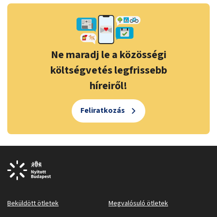
Ne maradj le a közösségi
költségvetés legfrissebb
híreiről!
Feliratkozás
Beküldött ötletek
Megvalósuló ötletek