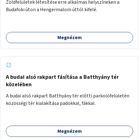
Zöldfelületek létesítése erre alkalmas helyszíneken a
Budafoki úton a Hengermalom úttól kifelé.
Megnézem
A budai alsó rakpart fásítása a Batthyány tér
közelében
A budai alsó rakpart Batthyány tér előtti parkolófelületén
közösségi tér kialakítása padokkal, fákkal.
Megnézem