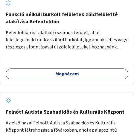
Funkció nélküli burkolt felületek zöldfelületté
alakítása Kelenföldön
Kelenföldön is található számos terület, ahol
feleslegesnek tűnik a szilárd burkolat, így annak teljes vagy
részleges elbontásával új zöldfelületeket hozhatnánk
létre. Ilyenek például az Etele út 19. és Mérnök utca 32.
közötti, vagy a Fraknó utca 22/b és a Bártfai utca közötti
aszfaltos területek.
Megnézem
Felnőtt Autista Szabadidős és Kulturális Központ
Az első hazai Felnőtt Autista Szabadidős és Kulturális
Központ létrehozása a fővárosban, ahol az alapszintű