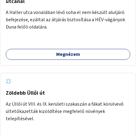
utcánál
A Haller utca vonalában lévő soha el nem készült aluljáró
befejezése, ezáltal az átjárás biztosítása a HÉV-vágányok
Duna felőli oldalára.
Megnézem
Zöldebb Üllői út
Az Üllői út VIII. és IX. kerületi szakaszán a fákat körülvevő
ültetőkazetták kizöldítése megfelelő növények
telepítésével.