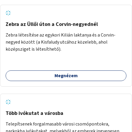
Zebra az Üllői úton a Corvin-negyednél
Zebra létesítése az egykori Kilián laktanya és a Corvin-
negyed között (a Kisfaludy utcához közelebb, ahol
középsziget is létesíthető).
Megnézem
Több ivókutat a városba
Telepítsenek forgalmasabb városi csomópontokra,
parkokba ivókutakat, melyekből az emberek ingyenesen