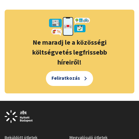
Ne maradj le a közösségi
költségvetés legfrissebb
híreiről!
Feliratkozás
Beküldött ötletek
Megvalósuló ötletek