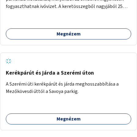
fogyaszthatnak ivóvizet. A keretösszegből nagyjából 25
ivókút telepítése lehetséges.
Megnézem
Kerékpárút és járda a Szerémi úton
A Szerémi úti kerékpárút és járda meghosszabbítása a
Mezőkövesdi úttól a Savoya parkig.
Megnézem