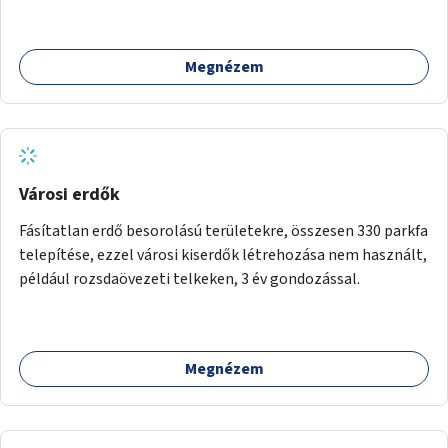
kapcsolatban tájékozódhatnak. A program többalkalmas
lenne, heti rendszerességgel tartanák iskolai csoportok
számára, önkormányzati intézményben vagy külső
Megnézem
helyszínen iskolai együttműködéssel. A szervezést az
Önkormányzat koordinálná, a tematikát a szakemberek
alakítanák ki, külön figyelmet fordítva a hátrányos helyzetű
gyerekek bevonására is. A program pilot jelleggel indulna,
több korosztály számára.
Városi erdők
Fásítatlan erdő besorolású területekre, összesen 330 parkfa
telepítése, ezzel városi kiserdők létrehozása nem használt,
például rozsdaövezeti telkeken, 3 év gondozással.
Megnézem