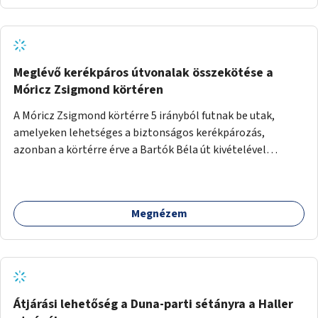
Meglévő kerékpáros útvonalak összekötése a
Móricz Zsigmond körtéren
A Móricz Zsigmond körtérre 5 irányból futnak be utak,
amelyeken lehetséges a biztonságos kerékpározás,
azonban a körtérre érve a Bartók Béla út kivételével
mindegyik kerékpáros útvonal megszakad. Alakítsuk ki a
kerékpáros útvonalak összekötését!
Megnézem
Átjárási lehetőség a Duna-parti sétányra a Haller