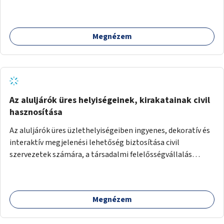
Megnézem
Az aluljárók üres helyiségeinek, kirakatainak civil
hasznosítása
Az aluljárók üres üzlethelyiségeiben ingyenes, dekoratív és
interaktív megjelenési lehetőség biztosítása civil
szervezetek számára, a társadalmi felelősségvállalás
jegyében. A cél, hogy közérdekű, segítő tevékenységeket
mutassanak be látványos, gondolatébresztő formában,
például rajzokkal, kérdésekkel, üzenetküldési lehetőséggel
Megnézem
vagy akciónapokkal – bérleti és közüzemi díjak nélkül, a
jelenlegi elhanyagolt állapot helyett.