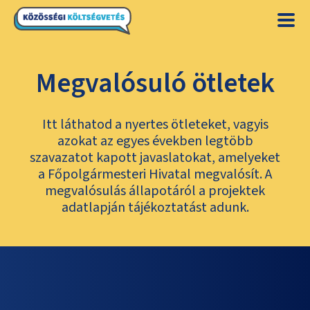
Megvalósuló ötletek
Itt láthatod a nyertes ötleteket, vagyis
azokat az egyes években legtöbb
szavazatot kapott javaslatokat, amelyeket
a Főpolgármesteri Hivatal megvalósít. A
megvalósulás állapotáról a projektek
adatlapján tájékoztatást adunk.