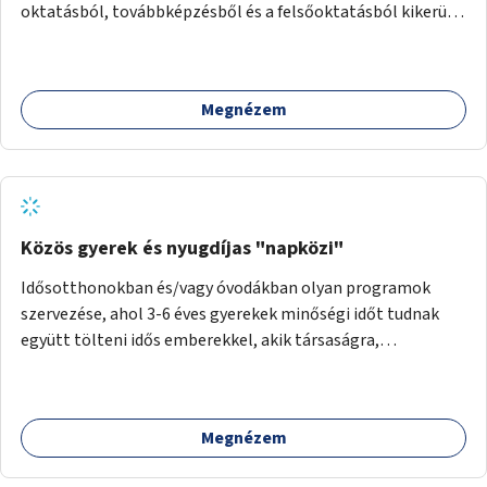
oktatásból, továbbképzésből és a felsőoktatásból kikerülő
autista fiatalok élethosszig tartó támogatásra és
közösségekre találhatnak.
Megnézem
Közös gyerek és nyugdíjas "napközi"
Idősotthonokban és/vagy óvodákban olyan programok
szervezése, ahol 3-6 éves gyerekek minőségi időt tudnak
együtt tölteni idős emberekkel, akik társaságra,
beszélgetésre vágynak.
Megnézem