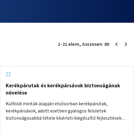
1
-
21
elem
, összesen:
80
Kerékpárutak és kerékpársávok biztonságának
növelése
Külföldi minták alapján elsősorban kerékpárutak,
kerékpársávok, adott esetben gyalogos felületek
biztonságosabbá tétele kísérleti kiegészítő fejlesztésekkel
(terelők, műanyag elválasztó elemek, több és jobban
látható felfestés stb.)