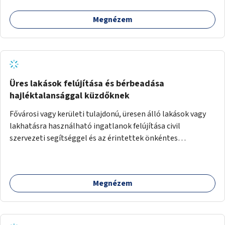
Megnézem
Üres lakások felújítása és bérbeadása
hajléktalansággal küzdőknek
Fővárosi vagy kerületi tulajdonú, üresen álló lakások vagy
lakhatásra használható ingatlanok felújítása civil
szervezeti segítséggel és az érintettek önkéntes
munkájával, majd a kialakított lakások, lakóegységek
bérbeadása rászorulók számára.
Megnézem