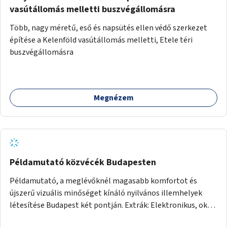
vasútállomás melletti buszvégállomásra
Több, nagy méretű, eső és napsütés ellen védő szerkezet
építése a Kelenföld vasútállomás melletti, Etele téri
buszvégállomásra
Megnézem
Példamutató közvécék Budapesten
Példamutató, a meglévőknél magasabb komfortot és
újszerű vizuális minőséget kínáló nyilvános illemhelyek
létesítése Budapest két pontján. Extrák: Elektronikus, okos
fizetési lehetőség vagy ingyenesség; újszerű fenntartási