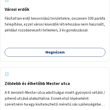
Városi erdők
Fásítatlan erdő besorolású területekre, összesen 330 parkfa
telepítése, ezzel városi kiserdők létrehozása nem használt,
például rozsdaövezeti telkeken, 3 év gondozással.
Megnézem
Zöldebb és élhetőbb Mester utca
A 9. kerületi Mester utca adottságai miatt gyönyörű sétáló /
pihenő utcává alakulhatna. Ennek első lépéseként
szeretném ha egy kivitelezhető méretű sáv szélességében