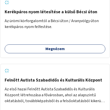
Kerékpáros nyom létesítése a külső Bécsi úton
Az ürömi körforgalomtól a Bécsi úton / Aranyvölgy úton
kerékpáros nyom felfestése.
Megnézem
Felnőtt Autista Szabadidős és Kulturális Központ
Az első hazai Felnőtt Autista Szabadidős és Kulturális
Központ létrehozása a fővárosban, ahol az alapszintű
oktatásból, továbbképzésből és a felsőoktatásból kikerülő
autista fiatalok élethosszig tartó támogatásra és