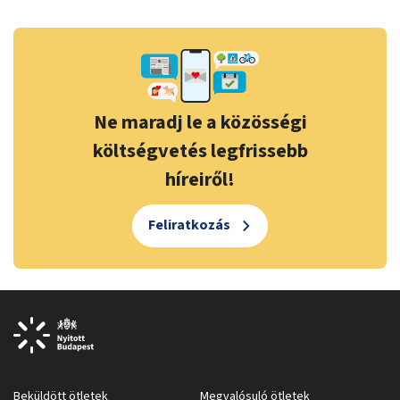
Ne maradj le a közösségi
költségvetés legfrissebb
híreiről!
Feliratkozás
Beküldött ötletek
Megvalósuló ötletek