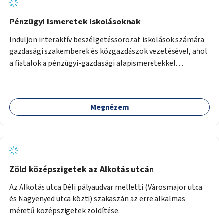
Pénzügyi ismeretek iskolásoknak
Induljon interaktív beszélgetéssorozat iskolások számára
gazdasági szakemberek és közgazdászok vezetésével, ahol
a fiatalok a pénzügyi-gazdasági alapismeretekkel
kapcsolatban tájékozódhatnak. A program többalkalmas
lenne, heti rendszerességgel tartanák iskolai csoportok
számára, önkormányzati intézményben vagy külső
Megnézem
helyszínen iskolai együttműködéssel. A szervezést az
Önkormányzat koordinálná, a tematikát a szakemberek
alakítanák ki, külön figyelmet fordítva a hátrányos helyzetű
gyerekek bevonására is. A program pilot jelleggel indulna,
több korosztály számára.
Zöld középszigetek az Alkotás utcán
Az Alkotás utca Déli pályaudvar melletti (Városmajor utca
és Nagyenyed utca közti) szakaszán az erre alkalmas
méretű középszigetek zöldítése.