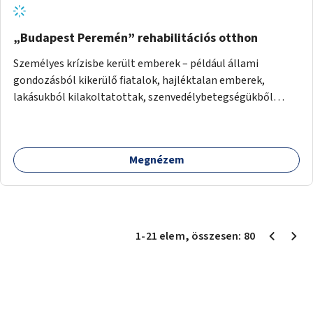
„Budapest Peremén” rehabilitációs otthon
Személyes krízisbe került emberek – például állami
gondozásból kikerülő fiatalok, hajléktalan emberek,
lakásukból kilakoltatottak, szenvedélybetegségükből
kijönni szándékozók – számára rehabilitációs otthon
megteremtése Budapest valamely peremkerületén,
civil/szakmai szervezeti háttérrel. A program a közvetlen
Megnézem
segítségen, biztonságnyújtáson kívül gazdálkodásba is
bevonja az ott lévő személyeket, és egyben a
környezettudatos és fenntartható élettel kapcsolatos
szemléletformálást is céljának tekinti.
1
-
21
elem
, összesen:
80