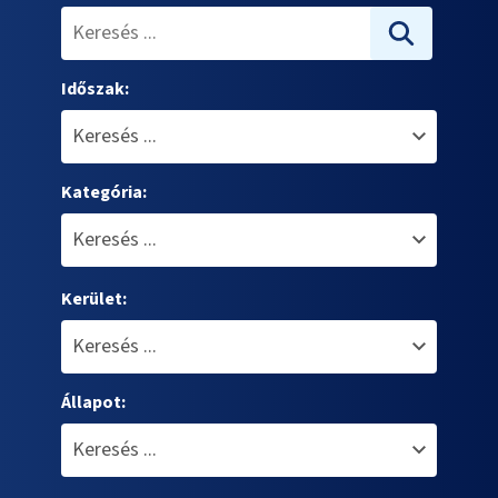
Időszak:
Kategória:
Kerület:
Állapot: