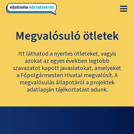
Megvalósuló ötletek
Itt láthatod a nyertes ötleteket, vagyis
azokat az egyes években legtöbb
szavazatot kapott javaslatokat, amelyeket
a Főpolgármesteri Hivatal megvalósít. A
megvalósulás állapotáról a projektek
adatlapján tájékoztatást adunk.