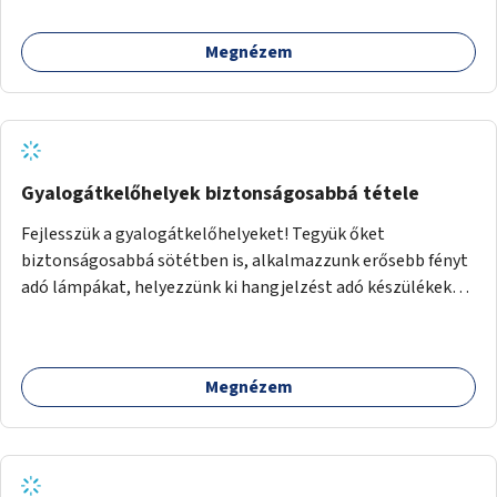
konstrukció kidolgozása; egyéb kapcsolt szolgáltatások
(pl. ivókút, telefontöltés).
Megnézem
Gyalogátkelőhelyek biztonságosabbá tétele
Fejlesszük a gyalogátkelőhelyeket! Tegyük őket
biztonságosabbá sötétben is, alkalmazzunk erősebb fényt
adó lámpákat, helyezzünk ki hangjelzést adó készülékeket
és taktilis jelzéseket a vakok és gyengénlátók számára.
Megnézem