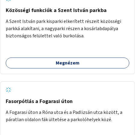
Közösségi funkciók a Szent István parkba
A Szent István park kisparki elkerített részeit közösségi
parkká alakítani, a nagyparki részen a kosárlabdapálya
biztonságos felülettel való burkolása.
Megnézem
Fasorpótlás a Fogarasi úton
A Fogarasi úton a Róna utca és a Padlizsán utca között, a
páratlan oldalon fák ültetése a parkolóhelyek közé.