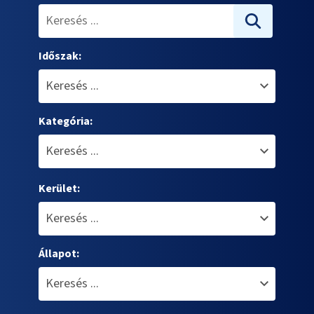
Időszak:
Kategória:
Kerület:
Állapot: