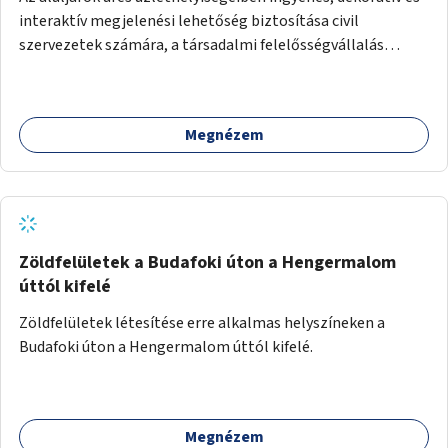
interaktív megjelenési lehetőség biztosítása civil
szervezetek számára, a társadalmi felelősségvállalás
jegyében. A cél, hogy közérdekű, segítő tevékenységeket
mutassanak be látványos, gondolatébresztő formában,
például rajzokkal, kérdésekkel, üzenetküldési lehetőséggel
Megnézem
vagy akciónapokkal – bérleti és közüzemi díjak nélkül, a
jelenlegi elhanyagolt állapot helyett.
Zöldfelületek a Budafoki úton a Hengermalom
úttól kifelé
Zöldfelületek létesítése erre alkalmas helyszíneken a
Budafoki úton a Hengermalom úttól kifelé.
Megnézem