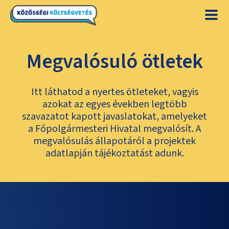
Megvalósuló ötletek
Itt láthatod a nyertes ötleteket, vagyis
azokat az egyes években legtöbb
szavazatot kapott javaslatokat, amelyeket
a Főpolgármesteri Hivatal megvalósít. A
megvalósulás állapotáról a projektek
adatlapján tájékoztatást adunk.