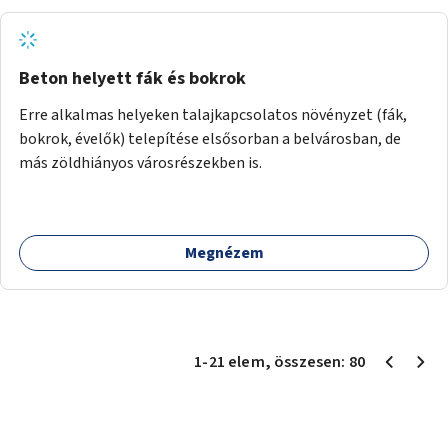
Beton helyett fák és bokrok
Erre alkalmas helyeken talajkapcsolatos növényzet (fák,
bokrok, évelők) telepítése elsősorban a belvárosban, de
más zöldhiányos városrészekben is.
Megnézem
1
-
21
elem
, összesen:
80