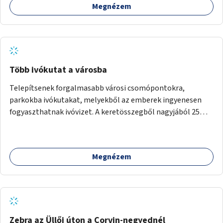
Megnézem
Több ivókutat a városba
Telepítsenek forgalmasabb városi csomópontokra,
parkokba ivókutakat, melyekből az emberek ingyenesen
fogyaszthatnak ivóvizet. A keretösszegből nagyjából 25
ivókút telepítése lehetséges.
Megnézem
Zebra az Üllői úton a Corvin-negyednél