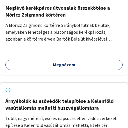
Meglévő kerékpáros útvonalak összekötése a
Móricz Zsigmond körtéren
A Móricz Zsigmond körtérre 5 irányból futnak be utak,
amelyeken lehetséges a biztonságos kerékpározás,
azonban a körtérre érve a Bartók Béla út kivételével
mindegyik kerékpáros útvonal megszakad. Alakítsuk ki a
kerékpáros útvonalak összekötését!
Megnézem
Árnyékolók és esővédők telepítése a Kelenföld
vasútállomás melletti buszvégállomásra
Több, nagy méretű, eső és napsütés ellen védő szerkezet
építése a Kelenföld vasútállomás melletti, Etele téri