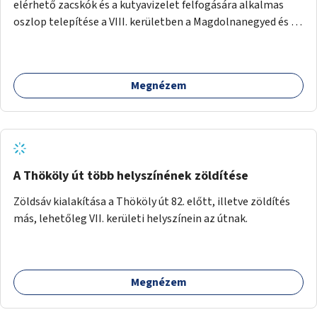
elérhető zacskók és a kutyavizelet felfogására alkalmas
oszlop telepítése a VIII. kerületben a Magdolnanegyed és a
Palotanegyed néhány pontján, pilot jelleggel.
Megnézem
A Thököly út több helyszínének zöldítése
Zöldsáv kialakítása a Thököly út 82. előtt, illetve zöldítés
más, lehetőleg VII. kerületi helyszínein az útnak.
Megnézem