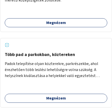
méretű középszigetek zöldítése.
Megnézem
Több pad a parkokban, köztereken
Padok telepítése olyan közterekre, parkrészekbe, ahol
érezhetően több leülési lehetőségre volna szükség. A
helyszínek kiválasztása a helyiekkel való egyeztetést
követően történhet.
Megnézem