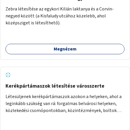
Zebra létesítése az egykori Kilián laktanya és a Corvin-
negyed között (a Kisfaludy utcához közelebb, ahol
középsziget is létesíthető).
Megnézem
Kerékpártámaszok létesítése városszerte
Létesüljenek kerékpártámaszok azokon a helyeken, ahol a
leginkább szükség van rá: forgalmas belvárosi helyeken,
közlekedési csomópontokban, közintézmények, boltok
előtt.