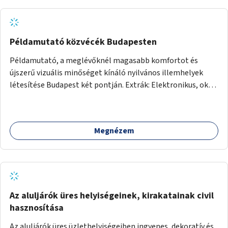
Példamutató közvécék Budapesten
Példamutató, a meglévőknél magasabb komfortot és
újszerű vizuális minőséget kínáló nyilvános illemhelyek
létesítése Budapest két pontján. Extrák: Elektronikus, okos
fizetési lehetőség vagy ingyenesség; újszerű fenntartási
konstrukció kidolgozása; egyéb kapcsolt szolgáltatások
(pl. ivókút, telefontöltés).
Megnézem
Az aluljárók üres helyiségeinek, kirakatainak civil
hasznosítása
Az aluljárók üres üzlethelyiségeiben ingyenes, dekoratív és