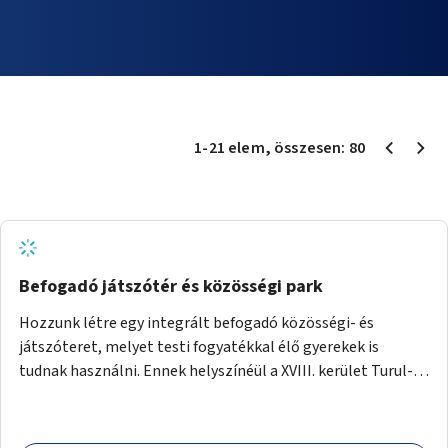
1
-
21
elem
, összesen:
80
Befogadó játszótér és közösségi park
Hozzunk létre egy integrált befogadó közösségi- és
játszóteret, melyet testi fogyatékkal élő gyerekek is
tudnak használni. Ennek helyszínéül a XVIII. kerület Turul-
park területe lenne megfelelő, mely mind elérhetőségét,
mind infrastrukturális adottságait tekintve alkalmas egy új
játszótér kialakítására.