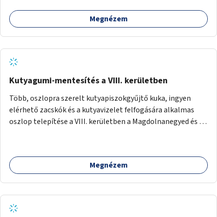
Megnézem
Kutyagumi-mentesítés a VIII. kerületben
Több, oszlopra szerelt kutyapiszokgyűjtő kuka, ingyen
elérhető zacskók és a kutyavizelet felfogására alkalmas
oszlop telepítése a VIII. kerületben a Magdolnanegyed és a
Palotanegyed néhány pontján, pilot jelleggel.
Megnézem