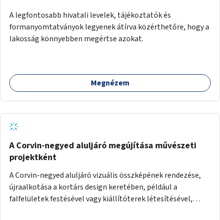
A legfontosabb hivatali levelek, tájékoztatók és
formanyomtatványok legyenek átírva közérthetőre, hogy a
lakosság könnyebben megértse azokat.
Megnézem
A Corvin-negyed aluljáró megújítása művészeti
projektként
A Corvin-negyed aluljáró vizuális összképének rendezése,
újraalkotása a kortárs design keretében, például a
falfelületek festésével vagy kiállítóterek létesítésével,
amelyekben kortárs designerek, művészek, tervezők