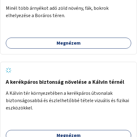
Minél több árnyékot adó zöld növény, fák, bokrok
elhelyezése a Boráros téren.
Megnézem
A kerékpáros biztonság növelése a Kálvin térnél
A Kálvin tér környezetében a kerékpáros útvonalak
biztonságosabbá és észlelhetőbbé tétele vizuális és fizikai
eszközökkel.
Megnézem