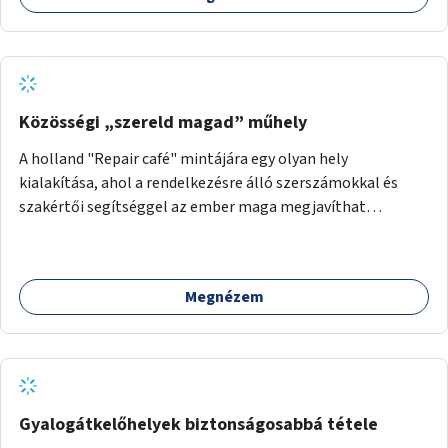
Közösségi „szereld magad” műhely
A holland "Repair café" mintájára egy olyan hely
kialakítása, ahol a rendelkezésre álló szerszámokkal és
szakértői segítséggel az ember maga megjavíthat
elromlott tárgyakat. A műhely egyben találkozóhely is,
lehetőség arra, hogy a közösség tagjai is segítsenek
egymásnak, megosszák tudásukat.
Megnézem
Gyalogátkelőhelyek biztonságosabbá tétele