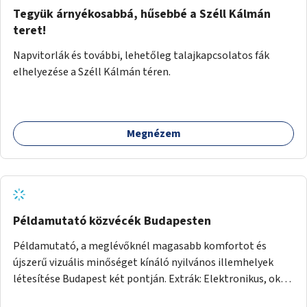
Tegyük árnyékosabbá, hűsebbé a Széll Kálmán
teret!
Napvitorlák és további, lehetőleg talajkapcsolatos fák
elhelyezése a Széll Kálmán téren.
Megnézem
Példamutató közvécék Budapesten
Példamutató, a meglévőknél magasabb komfortot és
újszerű vizuális minőséget kínáló nyilvános illemhelyek
létesítése Budapest két pontján. Extrák: Elektronikus, okos
fizetési lehetőség vagy ingyenesség; újszerű fenntartási