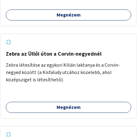
konstrukció kidolgozása; egyéb kapcsolt szolgáltatások
(pl. ivókút, telefontöltés).
Megnézem
Zebra az Üllői úton a Corvin-negyednél
Zebra létesítése az egykori Kilián laktanya és a Corvin-
negyed között (a Kisfaludy utcához közelebb, ahol
középsziget is létesíthető).
Megnézem