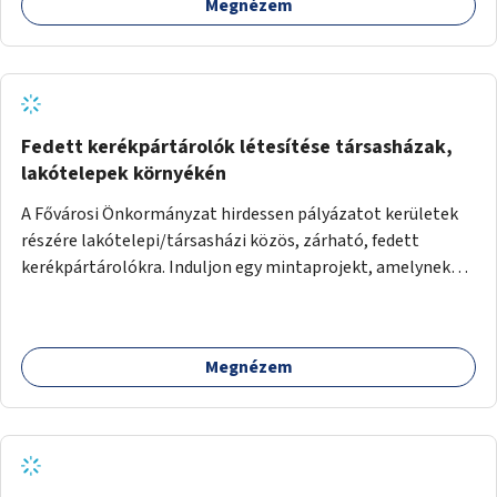
Megnézem
Fedett kerékpártárolók létesítése társasházak,
lakótelepek környékén
A Fővárosi Önkormányzat hirdessen pályázatot kerületek
részére lakótelepi/társasházi közös, zárható, fedett
kerékpártárolókra. Induljon egy mintaprojekt, amelynek
alapján fel lehet mérni, milyen feladatokkal jár a kerület
számára az üzemeltetés.
Megnézem