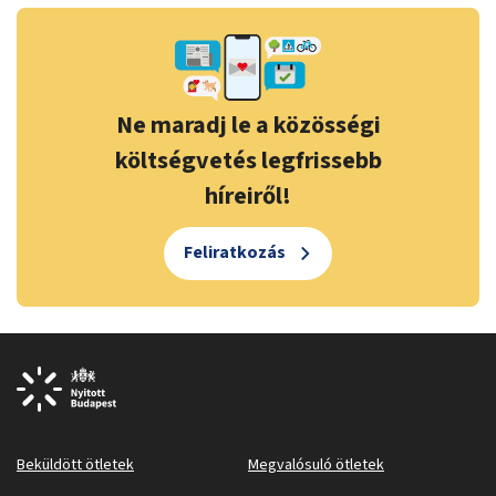
Ne maradj le a közösségi
költségvetés legfrissebb
híreiről!
Feliratkozás
Beküldött ötletek
Megvalósuló ötletek