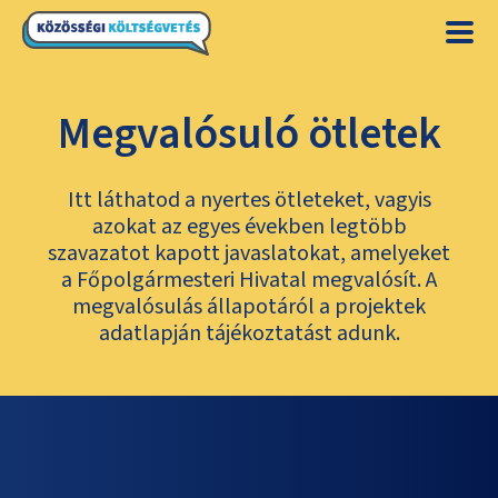
Megvalósuló ötletek
Itt láthatod a nyertes ötleteket, vagyis
azokat az egyes években legtöbb
szavazatot kapott javaslatokat, amelyeket
a Főpolgármesteri Hivatal megvalósít. A
megvalósulás állapotáról a projektek
adatlapján tájékoztatást adunk.