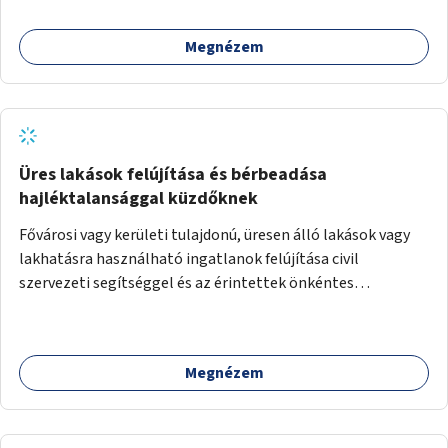
alkotásai, termékei jelenhetnének meg alkalmat adva a
bemutatkozásra, szélesebb körben való ismertségre.
Megnézem
Üres lakások felújítása és bérbeadása
hajléktalansággal küzdőknek
Fővárosi vagy kerületi tulajdonú, üresen álló lakások vagy
lakhatásra használható ingatlanok felújítása civil
szervezeti segítséggel és az érintettek önkéntes
munkájával, majd a kialakított lakások, lakóegységek
bérbeadása rászorulók számára.
Megnézem