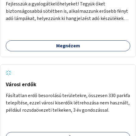
Fejlesszük a gyalogátkelőhelyeket! Tegyük őket
biztonságosabbá sötétben is, alkalmazzunk erősebb fényt
adó lámpákat, helyezzünk ki hangjelzést adó készülékeket
és taktilis jelzéseket a vakok és gyengénlátók számára.
Megnézem
Városi erdők
Fásítatlan erdő besorolású területekre, összesen 330 parkfa
telepítése, ezzel városi kiserdők létrehozása nem használt,
például rozsdaövezeti telkeken, 3 év gondozással.