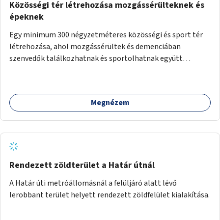
Közösségi tér létrehozása mozgássérülteknek és
épeknek
Egy minimum 300 négyzetméteres közösségi és sport tér
létrehozása, ahol mozgássérültek és demenciában
szenvedők találkozhatnak és sportolhatnak együtt
épekkel. Elsősorban egy pétanque pálya létrehozása lenne
célszerű, amit a legtöbb mozgásában korlátozott ember is
tud játszani, fontos, hogy a téren legyenek formájukban,
Megnézem
hangulatukban elkülönülő pontok, mezítlábas ösvények, az
egész legyen zöld és üdítő hangulatú.
Rendezett zöldterület a Határ útnál
A Határ úti metróállomásnál a felüljáró alatt lévő
lerobbant terület helyett rendezett zöldfelület kialakítása.