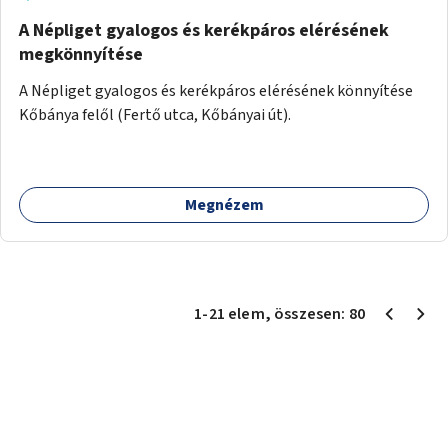
A Népliget gyalogos és kerékpáros elérésének
megkönnyítése
A Népliget gyalogos és kerékpáros elérésének könnyítése
Kőbánya felől (Fertő utca, Kőbányai út).
Megnézem
1
-
21
elem
, összesen:
80