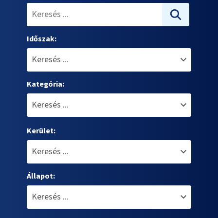
Időszak:
Kategória:
Kerület:
Állapot: