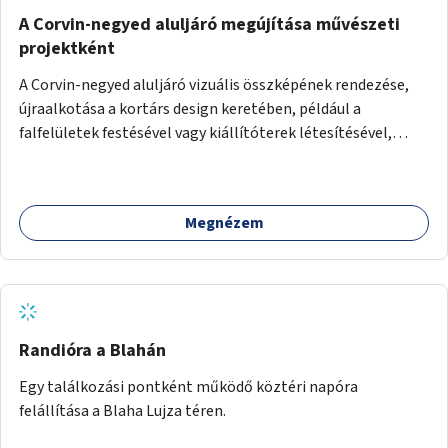
A Corvin-negyed aluljáró megújítása művészeti
projektként
A Corvin-negyed aluljáró vizuális összképének rendezése,
újraalkotása a kortárs design keretében, például a
falfelületek festésével vagy kiállítóterek létesítésével,
amelyekben kortárs designerek, művészek, tervezők
alkotásai, termékei jelenhetnének meg alkalmat adva a
bemutatkozásra, szélesebb körben való ismertségre.
Megnézem
Randióra a Blahán
Egy találkozási pontként működő köztéri napóra
felállítása a Blaha Lujza téren.