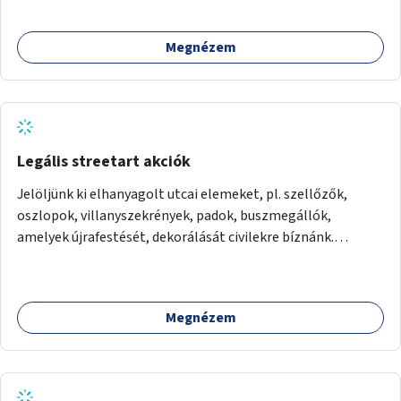
Megnézem
Legális streetart akciók
Jelöljünk ki elhanyagolt utcai elemeket, pl. szellőzők,
oszlopok, villanyszekrények, padok, buszmegállók,
amelyek újrafestését, dekorálását civilekre bíznánk.
Támogassuk a közösségi alapon való megújulást a
szükséges eszközökkel.
Megnézem