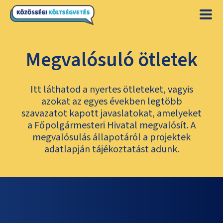
Megvalósuló ötletek
Itt láthatod a nyertes ötleteket, vagyis
azokat az egyes években legtöbb
szavazatot kapott javaslatokat, amelyeket
a Főpolgármesteri Hivatal megvalósít. A
megvalósulás állapotáról a projektek
adatlapján tájékoztatást adunk.