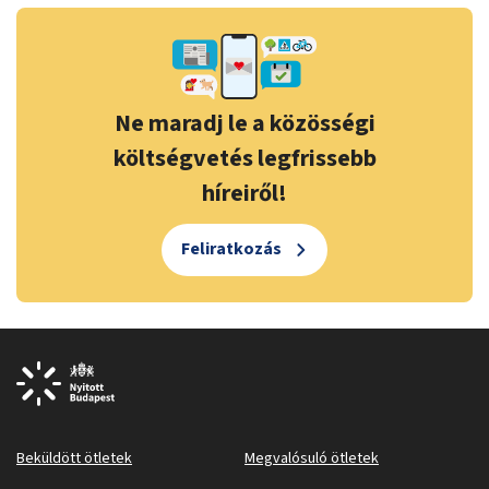
Ne maradj le a közösségi
költségvetés legfrissebb
híreiről!
Feliratkozás
Beküldött ötletek
Megvalósuló ötletek