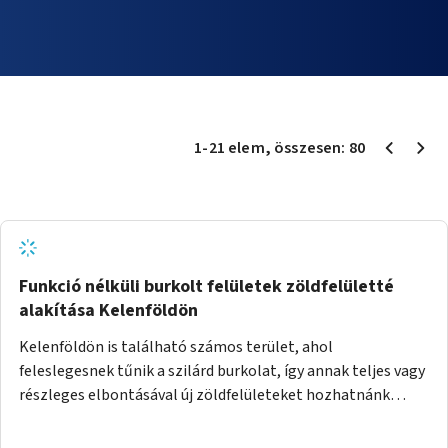
1
-
21
elem
, összesen:
80
Funkció nélküli burkolt felületek zöldfelületté
alakítása Kelenföldön
Kelenföldön is található számos terület, ahol
feleslegesnek tűnik a szilárd burkolat, így annak teljes vagy
részleges elbontásával új zöldfelületeket hozhatnánk
létre. Ilyenek például az Etele út 19. és Mérnök utca 32.
közötti, vagy a Fraknó utca 22/b és a Bártfai utca közötti