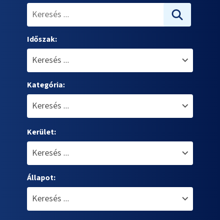
Időszak:
Kategória:
Kerület:
Állapot: