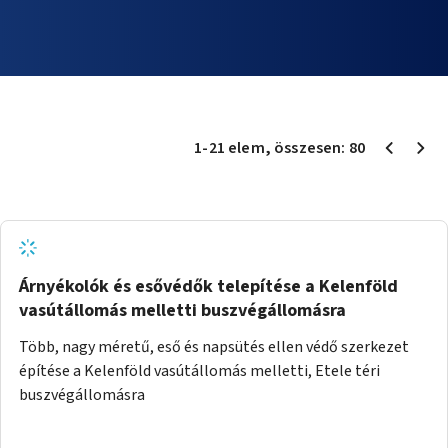
1
-
21
elem
, összesen:
80
Árnyékolók és esővédők telepítése a Kelenföld
vasútállomás melletti buszvégállomásra
Több, nagy méretű, eső és napsütés ellen védő szerkezet
építése a Kelenföld vasútállomás melletti, Etele téri
buszvégállomásra