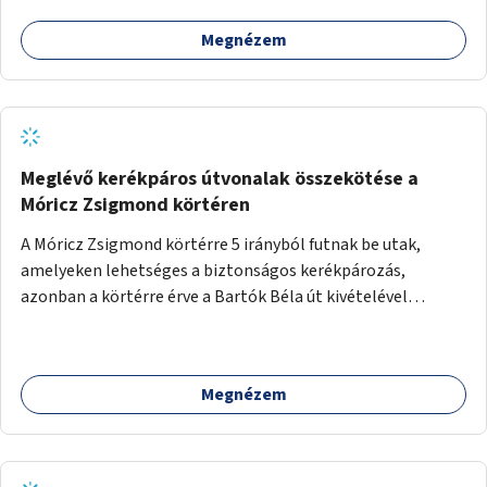
Megnézem
Meglévő kerékpáros útvonalak összekötése a
Móricz Zsigmond körtéren
A Móricz Zsigmond körtérre 5 irányból futnak be utak,
amelyeken lehetséges a biztonságos kerékpározás,
azonban a körtérre érve a Bartók Béla út kivételével
mindegyik kerékpáros útvonal megszakad. Alakítsuk ki a
kerékpáros útvonalak összekötését!
Megnézem