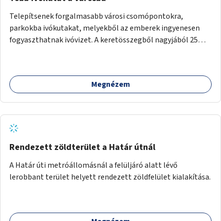
Telepítsenek forgalmasabb városi csomópontokra,
parkokba ivókutakat, melyekből az emberek ingyenesen
fogyaszthatnak ivóvizet. A keretösszegből nagyjából 25
ivókút telepítése lehetséges.
Megnézem
Rendezett zöldterület a Határ útnál
A Határ úti metróállomásnál a felüljáró alatt lévő
lerobbant terület helyett rendezett zöldfelület kialakítása.