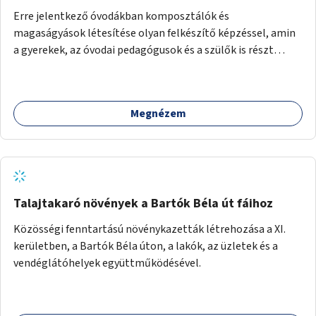
Erre jelentkező óvodákban komposztálók és
magaságyások létesítése olyan felkészítő képzéssel, amin
a gyerekek, az óvodai pedagógusok és a szülők is részt
vehetnek.
Megnézem
Talajtakaró növények a Bartók Béla út fáihoz
Közösségi fenntartású növénykazetták létrehozása a XI.
kerületben, a Bartók Béla úton, a lakók, az üzletek és a
vendéglátóhelyek együttműködésével.