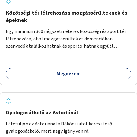
Közösségi tér létrehozása mozgássérülteknek és
épeknek
Egy minimum 300 négyzetméteres közösségi és sport tér
létrehozása, ahol mozgássérültek és demenciában
szenvedők találkozhatnak és sportolhatnak együtt
épekkel. Elsősorban egy pétanque pálya létrehozása lenne
célszerű, amit a legtöbb mozgásában korlátozott ember is
tud játszani, fontos, hogy a téren legyenek formájukban,
Megnézem
hangulatukban elkülönülő pontok, mezítlábas ösvények, az
egész legyen zöld és üdítő hangulatú.
Gyalogosátkelő az Astoriánál
Létesüljön az Astoriánál a Rákóczi utat keresztező
gyalogosátkelő, mert nagy igény van rá.