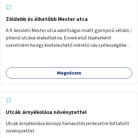
Zöldebb és élhetőbb Mester utca
A 9. kerületi Mester utca adottságai miatt gyönyörű sétáló /
pihenő utcává alakulhatna. Ennek első lépéseként
szeretném ha egy kivitelezhető méretű sáv szélességében
a beton helyén ládás, vagy a földbe ültetett növényzet
lenne, praktikusan a járda és az autós sáv találkozásánál, a
platán fák között. A lakók, boltok és vendéglátó helyek
Megnézem
együttműködését kérnénk abban, hogy ez a zöld sáv ne
pusztuljon ki, és megtartsa azt a jó hangulatot, amiből már
könnyebb lesz elképzelni a következő lépést egészen
addig, amíg komolyabb forgalomcsillapítások és zöldítések
nem létesülnek a Mester utcában.
Utcák árnyékolása növényzettel
Utcák árnyékolása könnyű támasztószerkezetre futtatott
növényzettel.