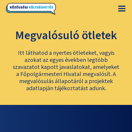
Megvalósuló ötletek
Itt láthatod a nyertes ötleteket, vagyis
azokat az egyes években legtöbb
szavazatot kapott javaslatokat, amelyeket
a Főpolgármesteri Hivatal megvalósít. A
megvalósulás állapotáról a projektek
adatlapján tájékoztatást adunk.