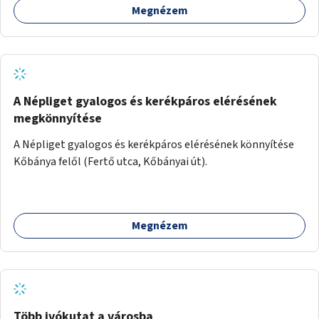
Megnézem
A Népliget gyalogos és kerékpáros elérésének
megkönnyítése
A Népliget gyalogos és kerékpáros elérésének könnyítése
Kőbánya felől (Fertő utca, Kőbányai út).
Megnézem
Több ivókutat a városba