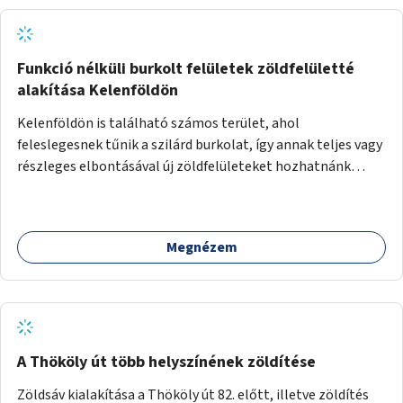
Funkció nélküli burkolt felületek zöldfelületté
alakítása Kelenföldön
Kelenföldön is található számos terület, ahol
feleslegesnek tűnik a szilárd burkolat, így annak teljes vagy
részleges elbontásával új zöldfelületeket hozhatnánk
létre. Ilyenek például az Etele út 19. és Mérnök utca 32.
közötti, vagy a Fraknó utca 22/b és a Bártfai utca közötti
aszfaltos területek.
Megnézem
A Thököly út több helyszínének zöldítése
Zöldsáv kialakítása a Thököly út 82. előtt, illetve zöldítés