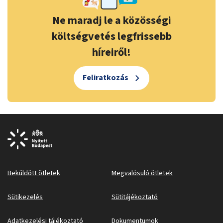
Ne maradj le a közösségi
költségvetés legfrissebb
híreiről!
Feliratkozás
Beküldött ötletek
Megvalósuló ötletek
Sütikezelés
Sütitájékoztató
Adatkezelési tájékoztató
Dokumentumok