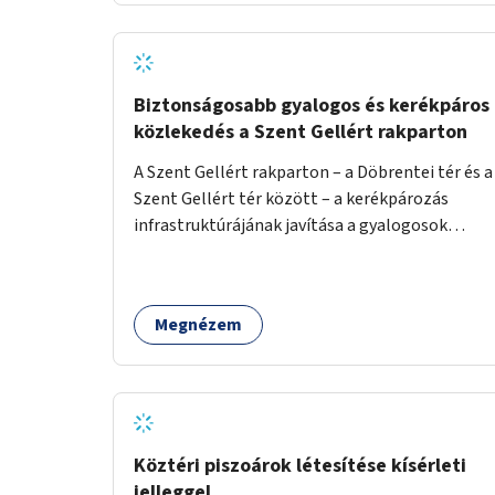
Biztonságosabb gyalogos és kerékpáros
közlekedés a Szent Gellért rakparton
A Szent Gellért rakparton – a Döbrentei tér és a
Szent Gellért tér között – a kerékpározás
infrastruktúrájának javítása a gyalogosok
érdekében is.
Megnézem
Köztéri piszoárok létesítése kísérleti
jelleggel