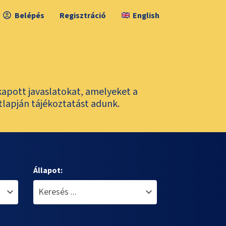
Belépés
Regisztráció
English
kapott javaslatokat, amelyeket a
tlapján tájékoztatást adunk.
Állapot: