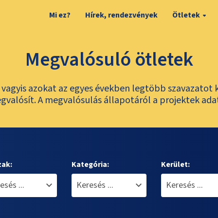
Mi ez?
Hírek, rendezvények
Ötletek
Megvalósuló ötletek
t, vagyis azokat az egyes években legtöbb szavazatot 
valósít. A megvalósulás állapotáról a projektek ada
zak:
Kategória:
Kerület: