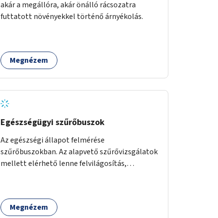
akár a megállóra, akár önálló rácsozatra
futtatott növényekkel történő árnyékolás.
Megnézem
Egészségügyi szűrőbuszok
Az egészségi állapot felmérése
szűrőbuszokban. Az alapvető szűrővizsgálatok
mellett elérhető lenne felvilágosítás,
egészségügyi tanácsadás, a szexuális úton
terjedő betegségek szűrése és a
szenvedélybetegek támogatása.
Megnézem