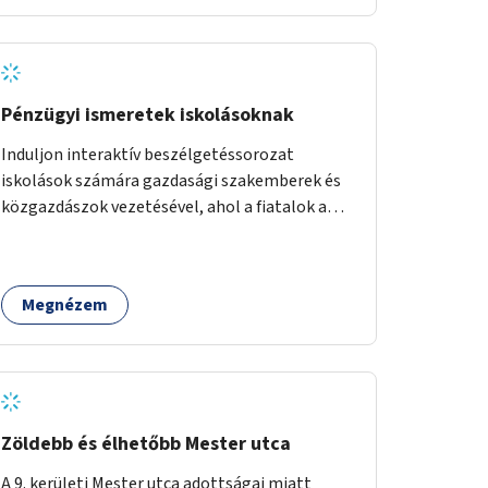
Pénzügyi ismeretek iskolásoknak
Induljon interaktív beszélgetéssorozat
iskolások számára gazdasági szakemberek és
közgazdászok vezetésével, ahol a fiatalok a
pénzügyi-gazdasági alapismeretekkel
kapcsolatban tájékozódhatnak. A program
többalkalmas lenne, heti rendszerességgel
Megnézem
tartanák iskolai csoportok számára,
önkormányzati intézményben vagy külső
helyszínen iskolai együttműködéssel. A
szervezést az Önkormányzat koordinálná, a
tematikát a szakemberek alakítanák ki, külön
figyelmet fordítva a hátrányos helyzetű
Zöldebb és élhetőbb Mester utca
gyerekek bevonására is. A program pilot
A 9. kerületi Mester utca adottságai miatt