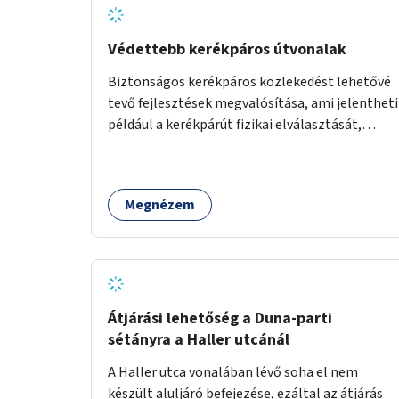
Védettebb kerékpáros útvonalak
Biztonságos kerékpáros közlekedést lehetővé
tevő fejlesztések megvalósítása, ami jelentheti
például a kerékpárút fizikai elválasztását,
szintbeli kiemelését, optikai jelölését, az
indirekt balra kanyarodási lehetőség jelölését –
különösen a veszélyesebb kereszteződésekben,
Megnézem
vagy akár egyes egyirányú utcák megnyitását
szembeforgalmú kerékpározásra.
Átjárási lehetőség a Duna-parti
sétányra a Haller utcánál
A Haller utca vonalában lévő soha el nem
készült aluljáró befejezése, ezáltal az átjárás