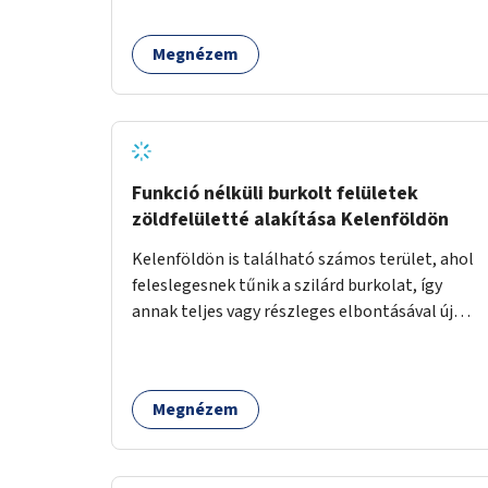
terület élőhelykezelését, a tájidegen, invazív
fajok ritkítását, visszaszorítását.
Megnézem
Funkció nélküli burkolt felületek
zöldfelületté alakítása Kelenföldön
Kelenföldön is található számos terület, ahol
feleslegesnek tűnik a szilárd burkolat, így
annak teljes vagy részleges elbontásával új
zöldfelületeket hozhatnánk létre. Ilyenek
például az Etele út 19. és Mérnök utca 32.
közötti, vagy a Fraknó utca 22/b és a Bártfai
Megnézem
utca közötti aszfaltos területek.