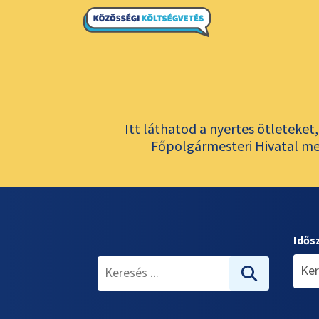
Itt láthatod a nyertes ötleteke
Főpolgármesteri Hivatal meg
Idős