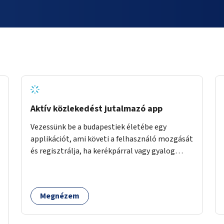
Aktív közlekedést jutalmazó app
Vezessünk be a budapestiek életébe egy
applikációt, ami követi a felhasználó mozgását
és regisztrálja, ha kerékpárral vagy gyalog
közlekedik. Az aktív közlekedési formákat
virtuálisan jutalmazza, amit az együttműködő
üzleti partnereknél kedvezményekre,
Megnézem
ajándékokra válthat a felhasználó.