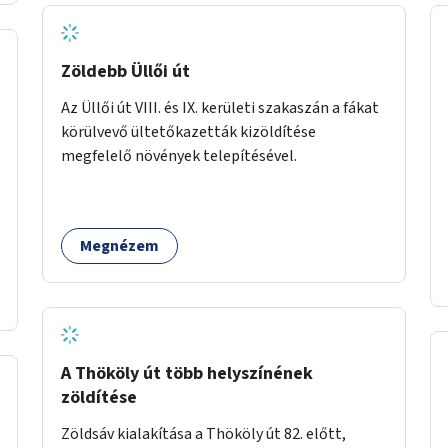
Zöldebb Üllői út
Az Üllői út VIII. és IX. kerületi szakaszán a fákat
körülvevő ültetőkazetták kizöldítése
megfelelő növények telepítésével.
Megnézem
A Thököly út több helyszínének
zöldítése
Zöldsáv kialakítása a Thököly út 82. előtt,