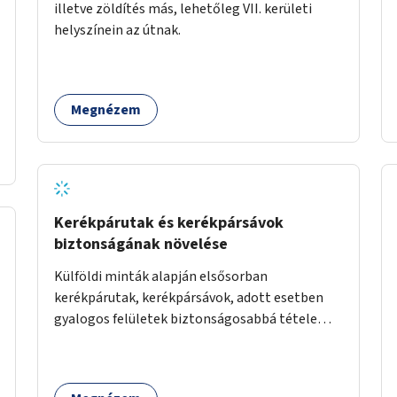
illetve zöldítés más, lehetőleg VII. kerületi
helyszínein az útnak.
Megnézem
Kerékpárutak és kerékpársávok
biztonságának növelése
Külföldi minták alapján elsősorban
kerékpárutak, kerékpársávok, adott esetben
gyalogos felületek biztonságosabbá tétele
kísérleti kiegészítő fejlesztésekkel (terelők,
műanyag elválasztó elemek, több és jobban
látható felfestés stb.)