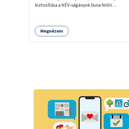
biztosítása a HÉV-vágányok Duna felőli
oldalára.
Megnézem