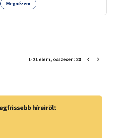
Megnézem
1
-
21
elem
, összesen:
80
egfrissebb híreiről!