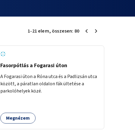
1
-
21
elem
, összesen:
80
Fasorpótlás a Fogarasi úton
A Fogarasi úton a Róna utca és a Padlizsán utca
között, a páratlan oldalon fák ültetése a
parkolóhelyek közé.
Megnézem