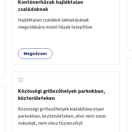
Konténerházak hajléktalan
családoknak
Hajléktalan családok lakhatásának
megoldására mobil házak telepítése.
Megnézem
Közösségi grillezőhelyek parkokban,
közterületeken
Közösségi grillezőhelyek kialakítása olyan
parkokban, közterületeken, ahol nem zavar
másokat, nem okoz tűzveszélyt.