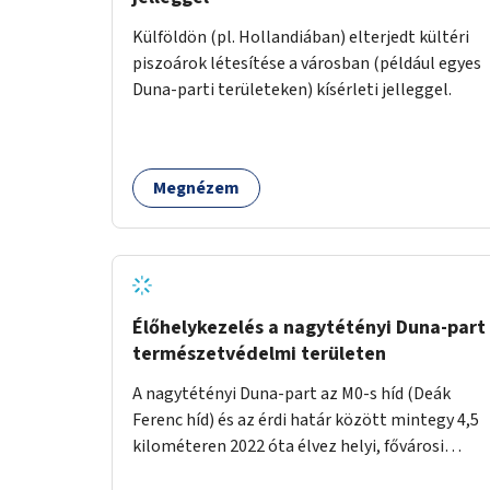
Külföldön (pl. Hollandiában) elterjedt kültéri
piszoárok létesítése a városban (például egyes
Duna-parti területeken) kísérleti jelleggel.
Megnézem
Élőhelykezelés a nagytétényi Duna-part
természetvédelmi területen
A nagytétényi Duna-part az M0-s híd (Deák
Ferenc híd) és az érdi határ között mintegy 4,5
kilométeren 2022 óta élvez helyi, fővárosi
védelmet. Ehhez kapcsolódóan javasoljuk a