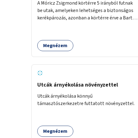
A Móricz Zsigmond körtérre 5 irányból futnak
be utak, amelyeken lehetséges a biztonságos
kerékpározás, azonban a körtérre érve a Bartók
Béla út kivételével mindegyik kerékpáros
útvonal megszakad. Alakítsuk ki a kerékpáros
útvonalak összekötését!
Megnézem
Utcák árnyékolása növényzettel
Utcák árnyékolása könnyű
támasztószerkezetre futtatott növényzettel.
Megnézem