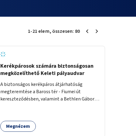
1
-
21
elem
, összesen:
80
Kerékpárosok számára biztonságosan
megközelíthető Keleti pályaudvar
A biztonságos kerékpáros átjárhatóság
megteremtése a Baross tér - Fiumei út
kereszteződésben, valamint a Bethlen Gábor
utcánál a Thököly útról való balra kanyarodás
biztosítása a Festetics György utca irányába.
Megnézem