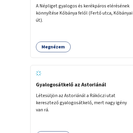
A Népliget gyalogos és kerékpáros elérésének
könnyítése Kőbánya felől (Fertő utca, Kőbányai
út).
Megnézem
Gyalogosátkelő az Astoriánál
Létesüljön az Astoriánál a Rákóczi utat
keresztező gyalogosátkelő, mert nagy igény
van rá.