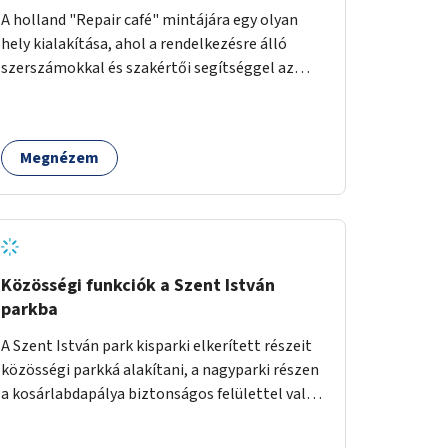
A holland "Repair café" mintájára egy olyan
hely kialakítása, ahol a rendelkezésre álló
szerszámokkal és szakértői segítséggel az
ember maga megjavíthat elromlott tárgyakat.
A műhely egyben találkozóhely is, lehetőség
arra, hogy a közösség tagjai is segítsenek
Megnézem
egymásnak, megosszák tudásukat.
Közösségi funkciók a Szent István
parkba
A Szent István park kisparki elkerített részeit
közösségi parkká alakítani, a nagyparki részen
a kosárlabdapálya biztonságos felülettel való
burkolása.