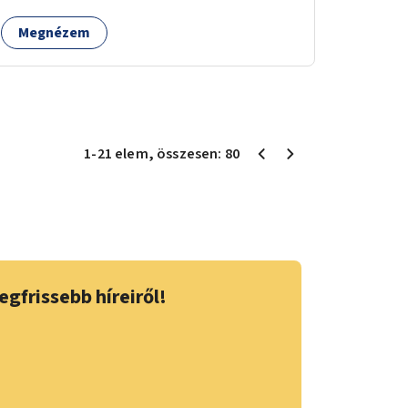
Megnézem
1
-
21
elem
, összesen:
80
egfrissebb híreiről!