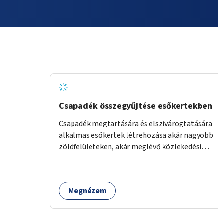
Csapadék összegyűjtése esőkertekben
Csapadék megtartására és elszivárogtatására
alkalmas esőkertek létrehozása akár nagyobb
zöldfelületeken, akár meglévő közlekedési
területek helyén.
Megnézem