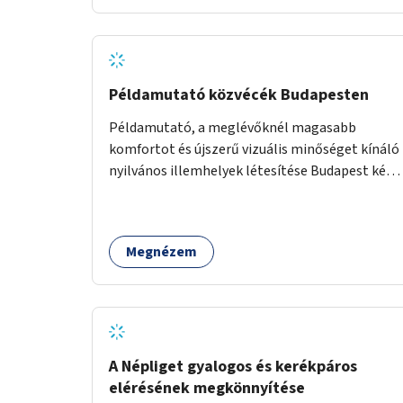
Példamutató közvécék Budapesten
Példamutató, a meglévőknél magasabb
komfortot és újszerű vizuális minőséget kínáló
nyilvános illemhelyek létesítése Budapest két
pontján. Extrák: Elektronikus, okos fizetési
lehetőség vagy ingyenesség; újszerű
fenntartási konstrukció kidolgozása; egyéb
Megnézem
kapcsolt szolgáltatások (pl. ivókút,
telefontöltés).
A Népliget gyalogos és kerékpáros
elérésének megkönnyítése