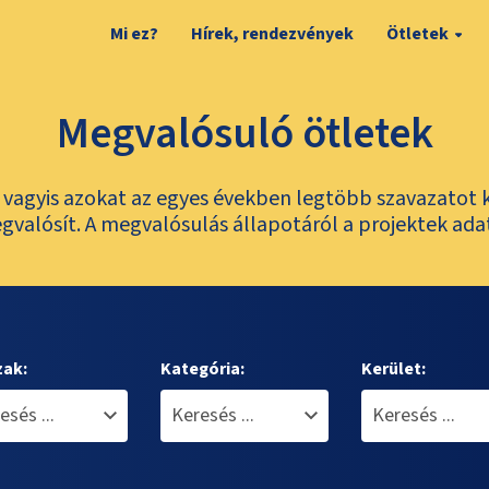
Mi ez?
Hírek, rendezvények
Ötletek
Megvalósuló ötletek
t, vagyis azokat az egyes években legtöbb szavazatot 
valósít. A megvalósulás állapotáról a projektek ada
zak:
Kategória:
Kerület: