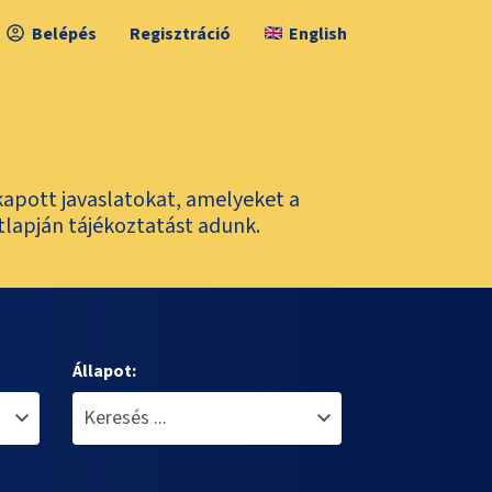
Belépés
Regisztráció
English
kapott javaslatokat, amelyeket a
tlapján tájékoztatást adunk.
Állapot: