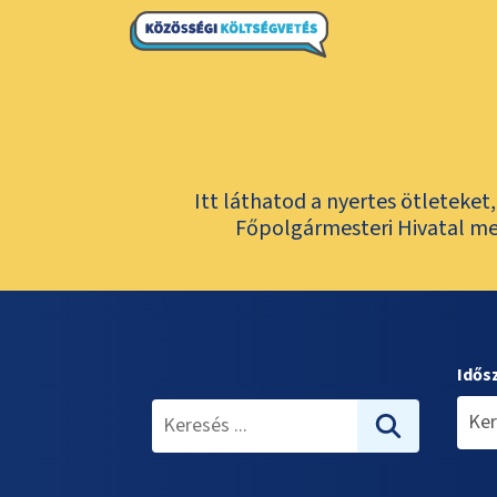
Itt láthatod a nyertes ötleteke
Főpolgármesteri Hivatal meg
Idős