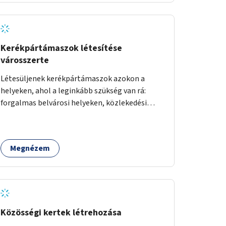
Kerékpártámaszok létesítése
városszerte
Létesüljenek kerékpártámaszok azokon a
helyeken, ahol a leginkább szükség van rá:
forgalmas belvárosi helyeken, közlekedési
csomópontokban, közintézmények, boltok
előtt.
Megnézem
Közösségi kertek létrehozása