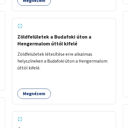
Megnézem
utca közötti aszfaltos területek.
Zöldfelületek a Budafoki úton a
Hengermalom úttól kifelé
Zöldfelületek létesítése erre alkalmas
helyszíneken a Budafoki úton a Hengermalom
úttól kifelé.
Megnézem