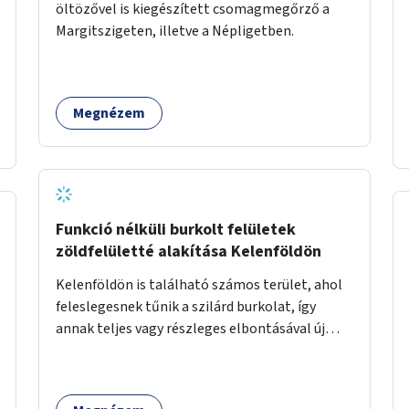
öltözővel is kiegészített csomagmegőrző a
Margitszigeten, illetve a Népligetben.
Megnézem
Funkció nélküli burkolt felületek
zöldfelületté alakítása Kelenföldön
Kelenföldön is található számos terület, ahol
feleslegesnek tűnik a szilárd burkolat, így
annak teljes vagy részleges elbontásával új
zöldfelületeket hozhatnánk létre. Ilyenek
például az Etele út 19. és Mérnök utca 32.
közötti, vagy a Fraknó utca 22/b és a Bártfai