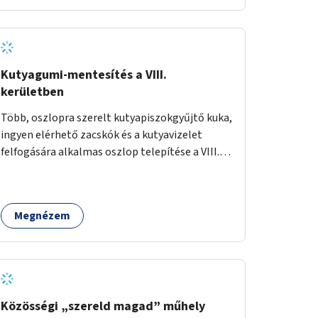
Kutyagumi-mentesítés a VIII.
kerületben
Több, oszlopra szerelt kutyapiszokgyűjtő kuka,
ingyen elérhető zacskók és a kutyavizelet
felfogására alkalmas oszlop telepítése a VIII.
kerületben a Magdolnanegyed és a
Palotanegyed néhány pontján, pilot jelleggel.
Megnézem
Közösségi „szereld magad” műhely