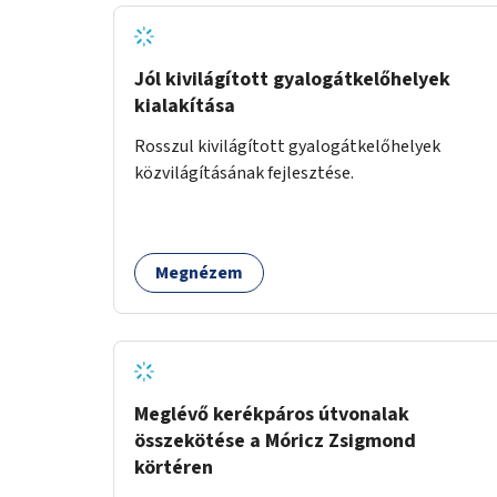
Jól kivilágított gyalogátkelőhelyek
kialakítása
Rosszul kivilágított gyalogátkelőhelyek
közvilágításának fejlesztése.
Megnézem
Meglévő kerékpáros útvonalak
összekötése a Móricz Zsigmond
körtéren