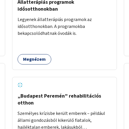
Állatterápiás programok
idősotthonokban
Legyenek állatterápiás programok az
idősotthonokban. A programokba
bekapcsolódhatnak óvodák is.
Megnézem
„Budapest Peremén” rehabilitációs
otthon
Személyes krízisbe került emberek – például
állami gondozásból kikerülő fiatalok,
hajléktalan emberek, lakásukból