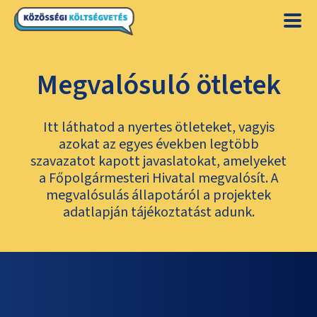
Megvalósuló ötletek
Itt láthatod a nyertes ötleteket, vagyis
azokat az egyes években legtöbb
szavazatot kapott javaslatokat, amelyeket
a Főpolgármesteri Hivatal megvalósít. A
megvalósulás állapotáról a projektek
adatlapján tájékoztatást adunk.