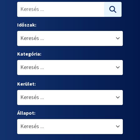
Időszak:
Kategória:
Kerület:
Állapot: