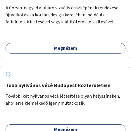
A Corvin-negyed aluljáró vizuális összképének rendezése,
újraalkotása a kortárs design keretében, például a
falfelületek festésével vagy kiállítóterek létesítésével,
amelyekben kortárs designerek, művészek, tervezők
alkotásai, termékei jelenhetnének meg alkalmat adva a
bemutatkozásra, szélesebb körben való ismertségre.
Megnézem
Több nyilvános vécé Budapest közterületein
További két nyilvános vécé létesítése olyan helyszíneken,
ahol erre kiemelkedő igény mutatkozik.
Megnézem