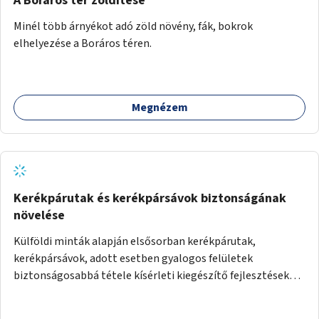
A Boráros tér zöldítése
Minél több árnyékot adó zöld növény, fák, bokrok
elhelyezése a Boráros téren.
Megnézem
Kerékpárutak és kerékpársávok biztonságának
növelése
Külföldi minták alapján elsősorban kerékpárutak,
kerékpársávok, adott esetben gyalogos felületek
biztonságosabbá tétele kísérleti kiegészítő fejlesztésekkel
(terelők, műanyag elválasztó elemek, több és jobban
látható felfestés stb.)