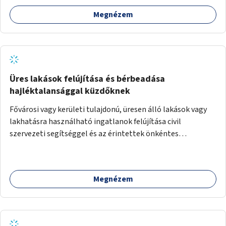
Megnézem
Üres lakások felújítása és bérbeadása
hajléktalansággal küzdőknek
Fővárosi vagy kerületi tulajdonú, üresen álló lakások vagy
lakhatásra használható ingatlanok felújítása civil
szervezeti segítséggel és az érintettek önkéntes
munkájával, majd a kialakított lakások, lakóegységek
bérbeadása rászorulók számára.
Megnézem