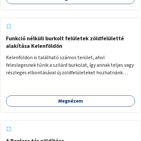
Funkció nélküli burkolt felületek zöldfelületté
alakítása Kelenföldön
Kelenföldön is található számos terület, ahol
feleslegesnek tűnik a szilárd burkolat, így annak teljes vagy
részleges elbontásával új zöldfelületeket hozhatnánk
létre. Ilyenek például az Etele út 19. és Mérnök utca 32.
közötti, vagy a Fraknó utca 22/b és a Bártfai utca közötti
aszfaltos területek.
Megnézem