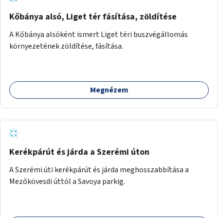
Kőbánya alsó, Liget tér fásítása, zöldítése
A Kőbánya alsóként ismert Liget téri buszvégállomás
környezetének zöldítése, fásítása.
Megnézem
Kerékpárút és járda a Szerémi úton
A Szerémi úti kerékpárút és járda meghosszabbítása a
Mezőkövesdi úttól a Savoya parkig.