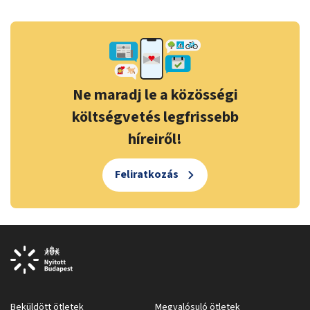
Ne maradj le a közösségi
költségvetés legfrissebb
híreiről!
Feliratkozás
Beküldött ötletek
Megvalósuló ötletek