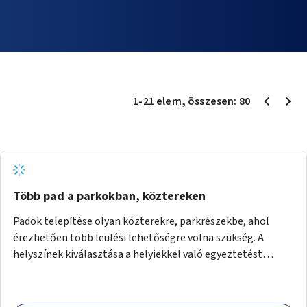
1
-
21
elem
, összesen:
80
Több pad a parkokban, köztereken
Padok telepítése olyan közterekre, parkrészekbe, ahol
érezhetően több leülési lehetőségre volna szükség. A
helyszínek kiválasztása a helyiekkel való egyeztetést
követően történhet.