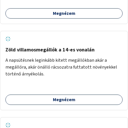
megteremtése Budapest valamely peremkerületén,
civil/szakmai szervezeti háttérrel. A program a közvetlen
Megnézem
segítségen, biztonságnyújtáson kívül gazdálkodásba is
bevonja az ott lévő személyeket, és egyben a
környezettudatos és fenntartható élettel kapcsolatos
szemléletformálást is céljának tekinti.
Zöld villamosmegállók a 14-es vonalán
A napsütésnek leginkább kitett megállókban akár a
megállóra, akár önálló rácsozatra futtatott növényekkel
történő árnyékolás.
Megnézem