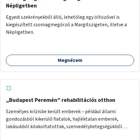
Népligetben
Egyedi szekrényekből álló, lehetőleg egy öltözővel is
kiegészített csomagmegőrző a Margitszigeten, illetve a
Népligetben.
Megnézem
„Budapest Peremén” rehabilitációs otthon
Személyes krízisbe került emberek – például állami
gondozásból kikerülő fiatalok, hajléktalan emberek,
lakásukból kilakoltatottak, szenvedélybetegségükből
kijönni szándékozók – számára rehabilitációs otthon