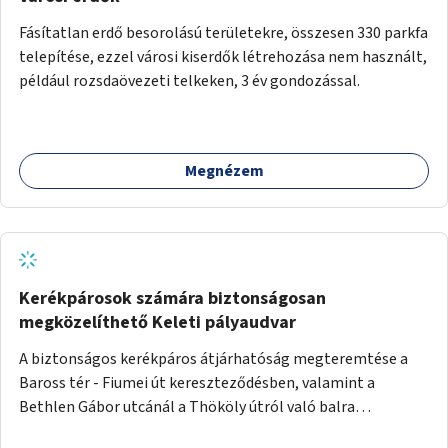
Fásítatlan erdő besorolású területekre, összesen 330 parkfa
telepítése, ezzel városi kiserdők létrehozása nem használt,
például rozsdaövezeti telkeken, 3 év gondozással.
Megnézem
Kerékpárosok számára biztonságosan
megközelíthető Keleti pályaudvar
A biztonságos kerékpáros átjárhatóság megteremtése a
Baross tér - Fiumei út kereszteződésben, valamint a
Bethlen Gábor utcánál a Thököly útról való balra
kanyarodás biztosítása a Festetics György utca irányába.