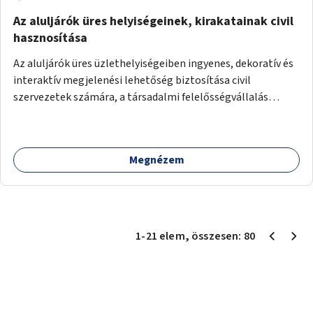
Az aluljárók üres helyiségeinek, kirakatainak civil
hasznosítása
Az aluljárók üres üzlethelyiségeiben ingyenes, dekoratív és
interaktív megjelenési lehetőség biztosítása civil
szervezetek számára, a társadalmi felelősségvállalás
jegyében. A cél, hogy közérdekű, segítő tevékenységeket
mutassanak be látványos, gondolatébresztő formában,
például rajzokkal, kérdésekkel, üzenetküldési lehetőséggel
Megnézem
vagy akciónapokkal – bérleti és közüzemi díjak nélkül, a
jelenlegi elhanyagolt állapot helyett.
1
-
21
elem
, összesen:
80