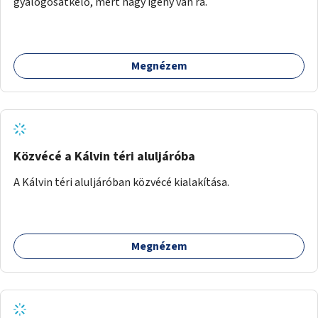
gyalogosátkelő, mert nagy igény van rá.
Megnézem
Közvécé a Kálvin téri aluljáróba
A Kálvin téri aluljáróban közvécé kialakítása.
Megnézem