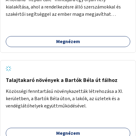
kialakítása, ahol a rendelkezésre álló szerszámokkal és
szakértői segítséggel az ember maga megjavíthat
elromlott tárgyakat. A műhely egyben találkozóhely is,
lehetőség arra, hogy a közösség tagjai is segítsenek
egymásnak, megosszák tudásukat.
Megnézem
Talajtakaró növények a Bartók Béla út fáihoz
Közösségi fenntartású növénykazetták létrehozása a XI.
kerületben, a Bartók Béla úton, a lakók, az üzletek és a
vendéglátóhelyek együttműködésével.
Megnézem