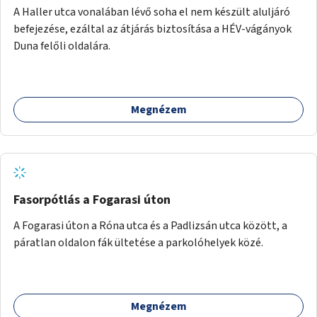
A Haller utca vonalában lévő soha el nem készült aluljáró
befejezése, ezáltal az átjárás biztosítása a HÉV-vágányok
Duna felőli oldalára.
Megnézem
Fasorpótlás a Fogarasi úton
A Fogarasi úton a Róna utca és a Padlizsán utca között, a
páratlan oldalon fák ültetése a parkolóhelyek közé.
Megnézem