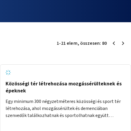
1
-
21
elem
, összesen:
80
Közösségi tér létrehozása mozgássérülteknek és
épeknek
Egy minimum 300 négyzetméteres közösségi és sport tér
létrehozása, ahol mozgássérültek és demenciában
szenvedők találkozhatnak és sportolhatnak együtt
épekkel. Elsősorban egy pétanque pálya létrehozása lenne
célszerű, amit a legtöbb mozgásában korlátozott ember is