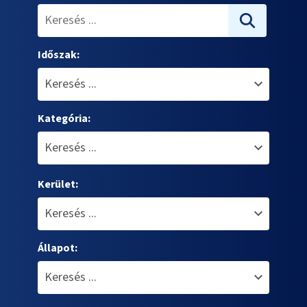
Időszak:
Kategória:
Kerület:
Állapot: