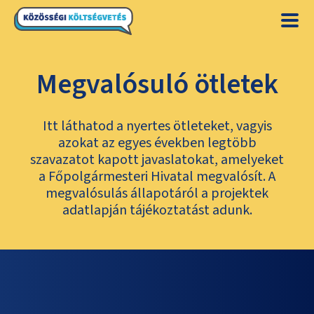
Megvalósuló ötletek
Itt láthatod a nyertes ötleteket, vagyis
azokat az egyes években legtöbb
szavazatot kapott javaslatokat, amelyeket
a Főpolgármesteri Hivatal megvalósít. A
megvalósulás állapotáról a projektek
adatlapján tájékoztatást adunk.