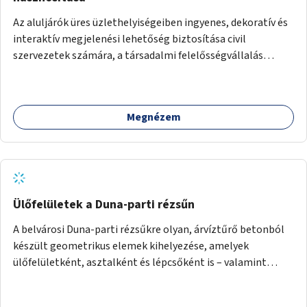
Az aluljárók üres üzlethelyiségeiben ingyenes, dekoratív és
interaktív megjelenési lehetőség biztosítása civil
szervezetek számára, a társadalmi felelősségvállalás
jegyében. A cél, hogy közérdekű, segítő tevékenységeket
mutassanak be látványos, gondolatébresztő formában,
például rajzokkal, kérdésekkel, üzenetküldési lehetőséggel
Megnézem
vagy akciónapokkal – bérleti és közüzemi díjak nélkül, a
jelenlegi elhanyagolt állapot helyett.
Ülőfelületek a Duna-parti rézsűn
A belvárosi Duna-parti rézsűkre olyan, árvíztűrő betonból
készült geometrikus elemek kihelyezése, amelyek
ülőfelületként, asztalként és lépcsőként is – valamint
néhány esetben extra funkcióval (kutyaitató, grill) –
használhatók. Civilek bevonása a fenntartásba.