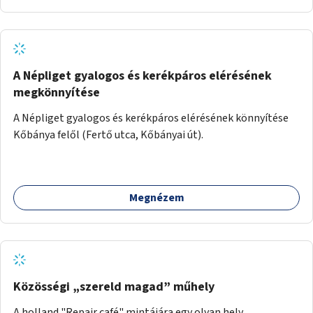
A Népliget gyalogos és kerékpáros elérésének
megkönnyítése
A Népliget gyalogos és kerékpáros elérésének könnyítése
Kőbánya felől (Fertő utca, Kőbányai út).
Megnézem
Közösségi „szereld magad” műhely
A holland "Repair café" mintájára egy olyan hely