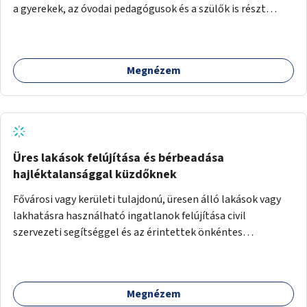
a gyerekek, az óvodai pedagógusok és a szülők is részt
vehetnek.
Megnézem
Üres lakások felújítása és bérbeadása
hajléktalansággal küzdőknek
Fővárosi vagy kerületi tulajdonú, üresen álló lakások vagy
lakhatásra használható ingatlanok felújítása civil
szervezeti segítséggel és az érintettek önkéntes
munkájával, majd a kialakított lakások, lakóegységek
bérbeadása rászorulók számára.
Megnézem