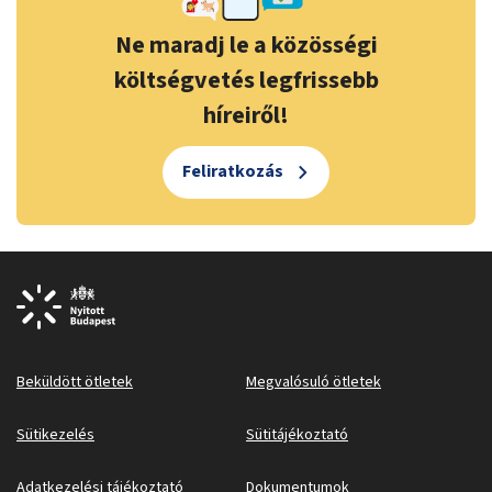
Ne maradj le a közösségi
költségvetés legfrissebb
híreiről!
Feliratkozás
Beküldött ötletek
Megvalósuló ötletek
Sütikezelés
Sütitájékoztató
Adatkezelési tájékoztató
Dokumentumok