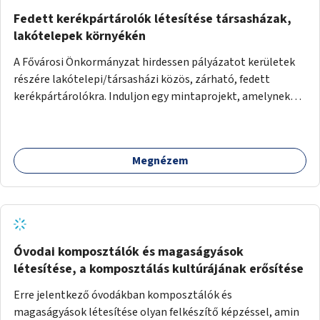
Fedett kerékpártárolók létesítése társasházak,
lakótelepek környékén
A Fővárosi Önkormányzat hirdessen pályázatot kerületek
részére lakótelepi/társasházi közös, zárható, fedett
kerékpártárolókra. Induljon egy mintaprojekt, amelynek
alapján fel lehet mérni, milyen feladatokkal jár a kerület
számára az üzemeltetés.
Megnézem
Óvodai komposztálók és magaságyások
létesítése, a komposztálás kultúrájának erősítése
Erre jelentkező óvodákban komposztálók és
magaságyások létesítése olyan felkészítő képzéssel, amin