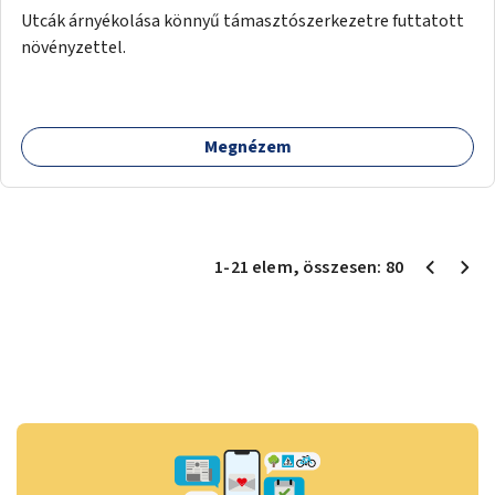
Utcák árnyékolása könnyű támasztószerkezetre futtatott
növényzettel.
Megnézem
1
-
21
elem
, összesen:
80