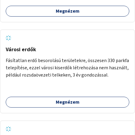
tud játszani, fontos, hogy a téren legyenek formájukban,
Megnézem
hangulatukban elkülönülő pontok, mezítlábas ösvények, az
egész legyen zöld és üdítő hangulatú.
Városi erdők
Fásítatlan erdő besorolású területekre, összesen 330 parkfa
telepítése, ezzel városi kiserdők létrehozása nem használt,
például rozsdaövezeti telkeken, 3 év gondozással.
Megnézem