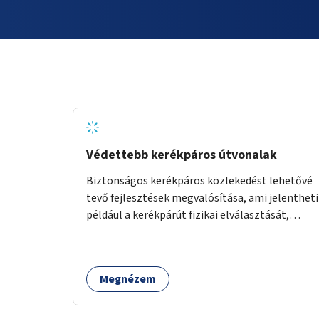
Védettebb kerékpáros útvonalak
Biztonságos kerékpáros közlekedést lehetővé
tevő fejlesztések megvalósítása, ami jelentheti
például a kerékpárút fizikai elválasztását,
szintbeli kiemelését, optikai jelölését, az
indirekt balra kanyarodási lehetőség jelölését –
különösen a veszélyesebb kereszteződésekben,
Megnézem
vagy akár egyes egyirányú utcák megnyitását
szembeforgalmú kerékpározásra.