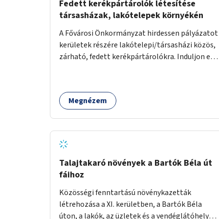
Fedett kerékpártárolók létesítése
társasházak, lakótelepek környékén
A Fővárosi Önkormányzat hirdessen pályázatot
kerületek részére lakótelepi/társasházi közös,
zárható, fedett kerékpártárolókra. Induljon egy
mintaprojekt, amelynek alapján fel lehet
mérni, milyen feladatokkal jár a kerület
számára az üzemeltetés.
Megnézem
Talajtakaró növények a Bartók Béla út
fáihoz
Közösségi fenntartású növénykazetták
létrehozása a XI. kerületben, a Bartók Béla
úton, a lakók, az üzletek és a vendéglátóhelyek