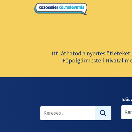
Itt láthatod a nyertes ötleteke
Főpolgármesteri Hivatal meg
Idős