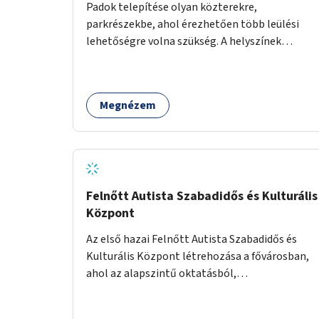
Padok telepítése olyan közterekre,
parkrészekbe, ahol érezhetően több leülési
lehetőségre volna szükség. A helyszínek
kiválasztása a helyiekkel való egyeztetést
követően történhet.
Megnézem
Felnőtt Autista Szabadidős és Kulturális
Központ
Az első hazai Felnőtt Autista Szabadidős és
Kulturális Központ létrehozása a fővárosban,
ahol az alapszintű oktatásból,
továbbképzésből és a felsőoktatásból kikerülő
autista fiatalok élethosszig tartó támogatásra