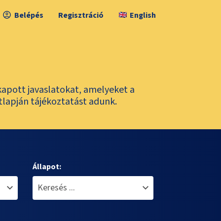
Belépés
Regisztráció
English
kapott javaslatokat, amelyeket a
tlapján tájékoztatást adunk.
Állapot: