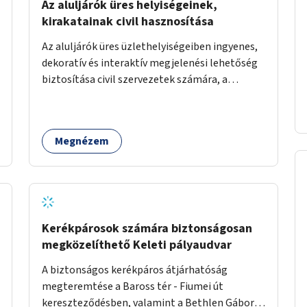
Az aluljárók üres helyiségeinek,
kirakatainak civil hasznosítása
Az aluljárók üres üzlethelyiségeiben ingyenes,
dekoratív és interaktív megjelenési lehetőség
biztosítása civil szervezetek számára, a
társadalmi felelősségvállalás jegyében. A cél,
hogy közérdekű, segítő tevékenységeket
mutassanak be látványos, gondolatébresztő
Megnézem
formában, például rajzokkal, kérdésekkel,
üzenetküldési lehetőséggel vagy
akciónapokkal – bérleti és közüzemi díjak
nélkül, a jelenlegi elhanyagolt állapot helyett.
Kerékpárosok számára biztonságosan
megközelíthető Keleti pályaudvar
A biztonságos kerékpáros átjárhatóság
megteremtése a Baross tér - Fiumei út
kereszteződésben, valamint a Bethlen Gábor