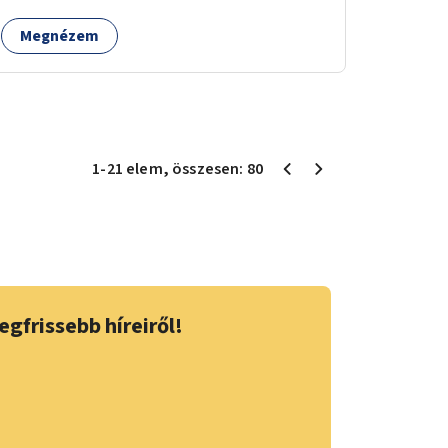
Megnézem
1
-
21
elem
, összesen:
80
egfrissebb híreiről!