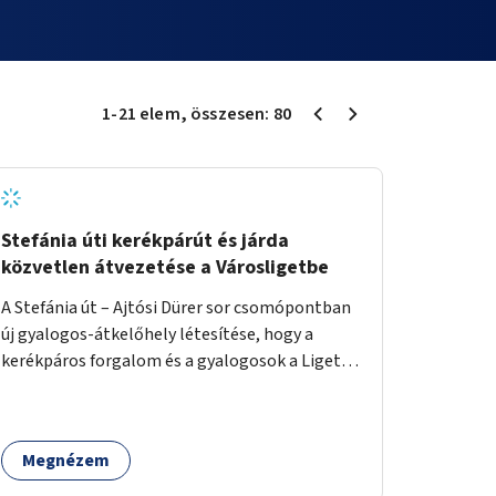
1
-
21
elem
, összesen:
80
Stefánia úti kerékpárút és járda
közvetlen átvezetése a Városligetbe
A Stefánia út – Ajtósi Dürer sor csomópontban
új gyalogos-átkelőhely létesítése, hogy a
kerékpáros forgalom és a gyalogosok a Liget
felé vezető bal oldali járdáról közvetlenül
átkelhessenek a Városligetbe.
Megnézem