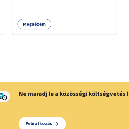
utcánál a Thököly útról való balra kanyarodás
biztosítása a Festetics György utca irányába.
Megnézem
Ne maradj le a közösségi költségvetés l
Feliratkozás