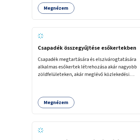
és közösségekre találhatnak.
Megnézem
Csapadék összegyűjtése esőkertekben
Csapadék megtartására és elszivárogtatására
alkalmas esőkertek létrehozása akár nagyobb
zöldfelületeken, akár meglévő közlekedési
területek helyén.
Megnézem