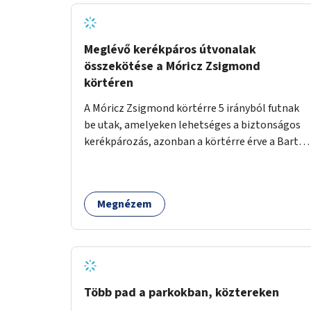
Meglévő kerékpáros útvonalak
összekötése a Móricz Zsigmond
körtéren
A Móricz Zsigmond körtérre 5 irányból futnak
be utak, amelyeken lehetséges a biztonságos
kerékpározás, azonban a körtérre érve a Bartók
Béla út kivételével mindegyik kerékpáros
útvonal megszakad. Alakítsuk ki a kerékpáros
útvonalak összekötését!
Megnézem
Több pad a parkokban, köztereken