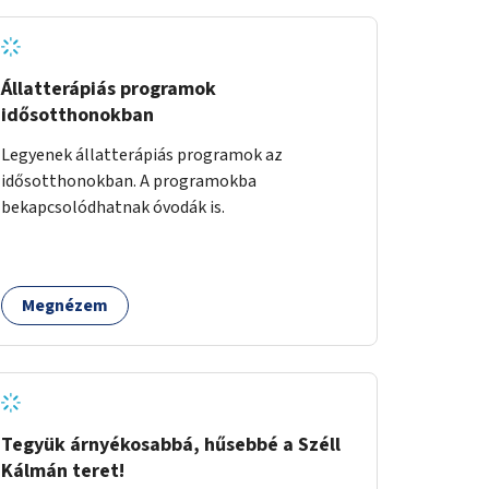
Állatterápiás programok
idősotthonokban
Legyenek állatterápiás programok az
idősotthonokban. A programokba
bekapcsolódhatnak óvodák is.
Megnézem
Tegyük árnyékosabbá, hűsebbé a Széll
Kálmán teret!