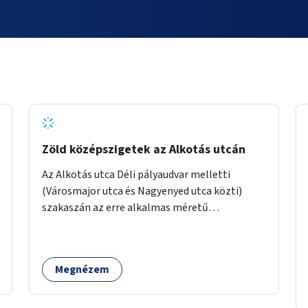
Zöld középszigetek az Alkotás utcán
Az Alkotás utca Déli pályaudvar melletti
(Városmajor utca és Nagyenyed utca közti)
szakaszán az erre alkalmas méretű
középszigetek zöldítése.
Megnézem