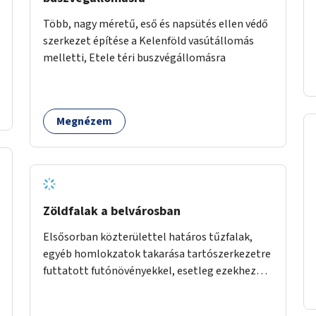
Több, nagy méretű, eső és napsütés ellen védő
szerkezet építése a Kelenföld vasútállomás
melletti, Etele téri buszvégállomásra
Megnézem
Zöldfalak a belvárosban
Elsősorban közterülettel határos tűzfalak,
egyéb homlokzatok takarása tartószerkezetre
futtatott futónövényekkel, esetleg ezekhez
kapcsolódóan lugasok kialakítása. Ezzel olyan
belvárosi helyszíneken növelhető a