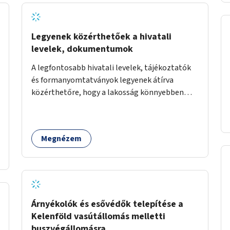
Legyenek közérthetőek a hivatali
levelek, dokumentumok
A legfontosabb hivatali levelek, tájékoztatók
és formanyomtatványok legyenek átírva
közérthetőre, hogy a lakosság könnyebben
megértse azokat.
Megnézem
Árnyékolók és esővédők telepítése a
Kelenföld vasútállomás melletti
buszvégállomásra