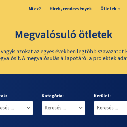
Mi ez?
Hírek, rendezvények
Ötletek
Megvalósuló ötletek
t, vagyis azokat az egyes években legtöbb szavazatot 
valósít. A megvalósulás állapotáról a projektek ada
zak:
Kategória:
Kerület: