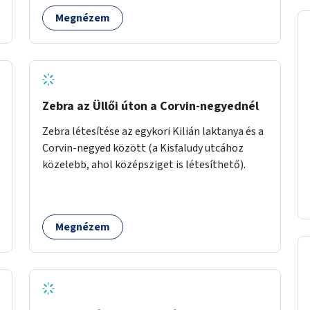
zöldfelületek mennyisége, ahol helyhiány
Megnézem
miatt másra nincs lehetőség.
Zebra az Üllői úton a Corvin-negyednél
Zebra létesítése az egykori Kilián laktanya és a
Corvin-negyed között (a Kisfaludy utcához
közelebb, ahol középsziget is létesíthető).
Megnézem