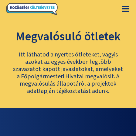
Megvalósuló ötletek
Itt láthatod a nyertes ötleteket, vagyis
azokat az egyes években legtöbb
szavazatot kapott javaslatokat, amelyeket
a Főpolgármesteri Hivatal megvalósít. A
megvalósulás állapotáról a projektek
adatlapján tájékoztatást adunk.