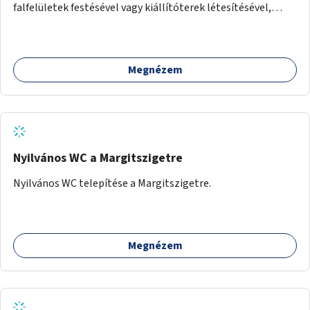
falfelületek festésével vagy kiállítóterek létesítésével,
amelyekben kortárs designerek, művészek, tervezők
alkotásai, termékei jelenhetnének meg alkalmat adva a
bemutatkozásra, szélesebb körben való ismertségre.
Megnézem
Nyilvános WC a Margitszigetre
Nyilvános WC telepítése a Margitszigetre.
Megnézem