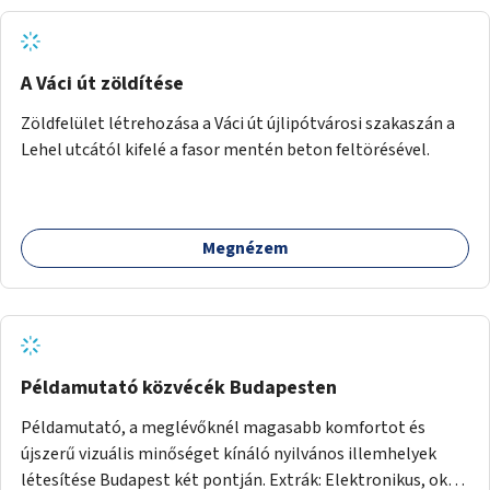
A Váci út zöldítése
Zöldfelület létrehozása a Váci út újlipótvárosi szakaszán a
Lehel utcától kifelé a fasor mentén beton feltörésével.
Megnézem
Példamutató közvécék Budapesten
Példamutató, a meglévőknél magasabb komfortot és
újszerű vizuális minőséget kínáló nyilvános illemhelyek
létesítése Budapest két pontján. Extrák: Elektronikus, okos