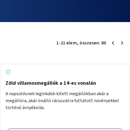
1
-
21
elem
, összesen:
80
Zöld villamosmegállók a 14-es vonalán
A napsütésnek leginkább kitett megállókban akár a
megállóra, akár önálló rácsozatra futtatott növényekkel
történő árnyékolás.