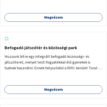
Megnézem
Befogadó játszótér és közösségi park
Hozzunk létre egy integrált befogadó közösségi- és
játszóteret, melyet testi fogyatékkal élő gyerekek is
tudnak használni. Ennek helyszínéül a XVIII. kerület Turul-
park területe lenne megfelelő, mely mind elérhetőségét,
mind infrastrukturális adottságait tekintve alkalmas egy új
játszótér kialakítására.
Megnézem