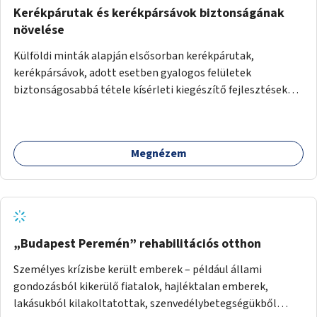
Kerékpárutak és kerékpársávok biztonságának
növelése
Külföldi minták alapján elsősorban kerékpárutak,
kerékpársávok, adott esetben gyalogos felületek
biztonságosabbá tétele kísérleti kiegészítő fejlesztésekkel
(terelők, műanyag elválasztó elemek, több és jobban
látható felfestés stb.)
Megnézem
„Budapest Peremén” rehabilitációs otthon
Személyes krízisbe került emberek – például állami
gondozásból kikerülő fiatalok, hajléktalan emberek,
lakásukból kilakoltatottak, szenvedélybetegségükből