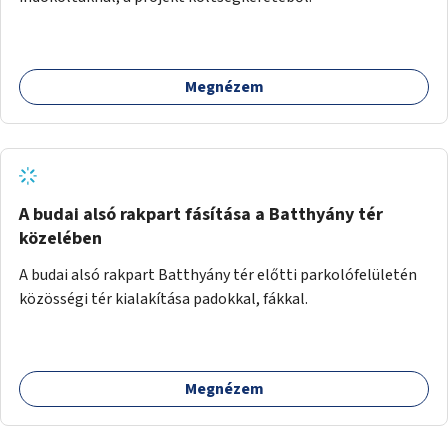
Megnézem
A budai alsó rakpart fásítása a Batthyány tér
közelében
A budai alsó rakpart Batthyány tér előtti parkolófelületén
közösségi tér kialakítása padokkal, fákkal.
Megnézem