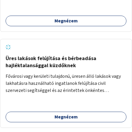
kijönni szándékozók – számára rehabilitációs otthon
megteremtése Budapest valamely peremkerületén,
civil/szakmai szervezeti háttérrel. A program a közvetlen
Megnézem
segítségen, biztonságnyújtáson kívül gazdálkodásba is
bevonja az ott lévő személyeket, és egyben a
környezettudatos és fenntartható élettel kapcsolatos
szemléletformálást is céljának tekinti.
Üres lakások felújítása és bérbeadása
hajléktalansággal küzdőknek
Fővárosi vagy kerületi tulajdonú, üresen álló lakások vagy
lakhatásra használható ingatlanok felújítása civil
szervezeti segítséggel és az érintettek önkéntes
munkájával, majd a kialakított lakások, lakóegységek
bérbeadása rászorulók számára.
Megnézem