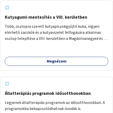
Kutyagumi-mentesítés a VIII. kerületben
Több, oszlopra szerelt kutyapiszokgyűjtő kuka, ingyen
elérhető zacskók és a kutyavizelet felfogására alkalmas
oszlop telepítése a VIII. kerületben a Magdolnanegyed és a
Palotanegyed néhány pontján, pilot jelleggel.
Megnézem
Állatterápiás programok idősotthonokban
Legyenek állatterápiás programok az idősotthonokban. A
programokba bekapcsolódhatnak óvodák is.