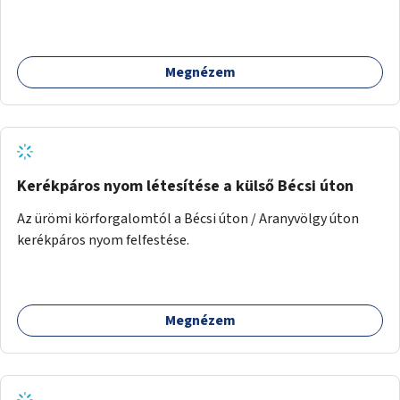
fizetési lehetőség vagy ingyenesség; újszerű fenntartási
konstrukció kidolgozása; egyéb kapcsolt szolgáltatások
(pl. ivókút, telefontöltés).
Megnézem
Kerékpáros nyom létesítése a külső Bécsi úton
Az ürömi körforgalomtól a Bécsi úton / Aranyvölgy úton
kerékpáros nyom felfestése.
Megnézem