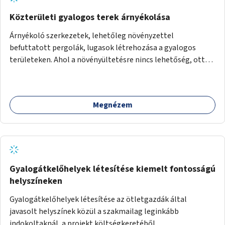
Közterületi gyalogos terek árnyékolása
Árnyékoló szerkezetek, lehetőleg növényzettel
befuttatott pergolák, lugasok létrehozása a gyalogos
területeken. Ahol a növényültetésre nincs lehetőség, ott
akár dézsából felfutó futónövényzet alkalmazása, legvégső
megoldásként napvitorlák felszerelése.
Megnézem
Gyalogátkelőhelyek létesítése kiemelt fontosságú
helyszíneken
Gyalogátkelőhelyek létesítése az ötletgazdák által
javasolt helyszínek közül a szakmailag leginkább
indokoltaknál, a projekt költségkeretéből.