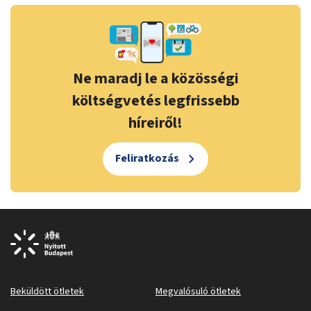
Ne maradj le a közösségi
költségvetés legfrissebb
híreiről!
Feliratkozás
Beküldött ötletek
Megvalósuló ötletek