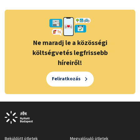
Ne maradj le a közösségi
költségvetés legfrissebb
híreiről!
Feliratkozás
Beküldött ötletek
Megvalósuló ötletek