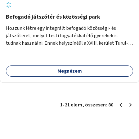
Befogadó játszótér és közösségi park
Hozzunk létre egy integrált befogadó közösségi- és
játszóteret, melyet testi fogyatékkal élő gyerekek is
tudnak használni. Ennek helyszínéül a XVIII. kerület Turul-
park területe lenne megfelelő, mely mind elérhetőségét,
mind infrastrukturális adottságait tekintve alkalmas egy új
játszótér kialakítására.
Megnézem
1
-
21
elem
, összesen:
80