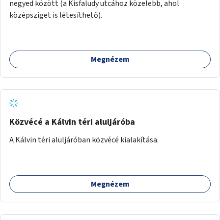
negyed között (a Kisfaludy utcához közelebb, ahol
középsziget is létesíthető).
Megnézem
Közvécé a Kálvin téri aluljáróba
A Kálvin téri aluljáróban közvécé kialakítása.
Megnézem