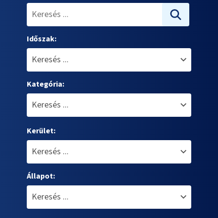
Időszak:
Kategória:
Kerület:
Állapot: