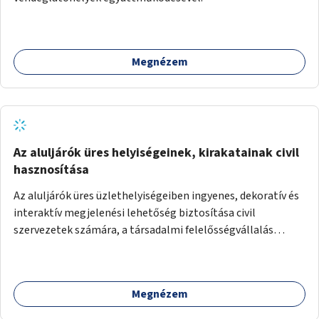
Megnézem
Az aluljárók üres helyiségeinek, kirakatainak civil
hasznosítása
Az aluljárók üres üzlethelyiségeiben ingyenes, dekoratív és
interaktív megjelenési lehetőség biztosítása civil
szervezetek számára, a társadalmi felelősségvállalás
jegyében. A cél, hogy közérdekű, segítő tevékenységeket
mutassanak be látványos, gondolatébresztő formában,
például rajzokkal, kérdésekkel, üzenetküldési lehetőséggel
Megnézem
vagy akciónapokkal – bérleti és közüzemi díjak nélkül, a
jelenlegi elhanyagolt állapot helyett.