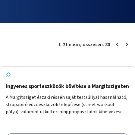
1
-
21
elem
, összesen:
80
Ingyenes sporteszközök bővítése a Margitszigeten
A Margitsziget északi részén saját testsúllyal használható,
strapabíró edzőeszközök telepítése (street workout
pálya), valamint új kültéri pingpongasztalok kihelyezése. A
meglévő fitneszterület jelenleg alig felszerelt, így
kihasználatlan. A pingpongasztalok telepítésével egy
népszerű, ingyenes sportolási lehetőség válna elérhetővé a