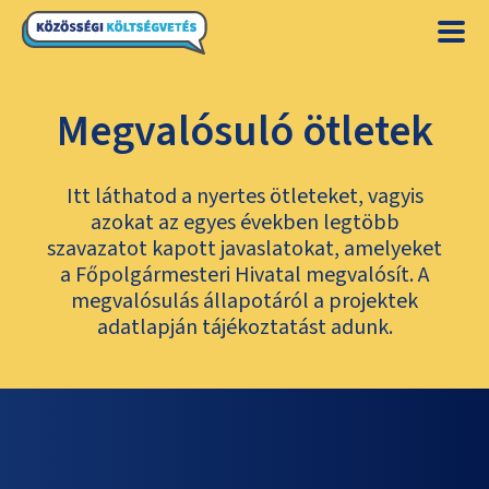
Megvalósuló ötletek
Itt láthatod a nyertes ötleteket, vagyis
azokat az egyes években legtöbb
szavazatot kapott javaslatokat, amelyeket
a Főpolgármesteri Hivatal megvalósít. A
megvalósulás állapotáról a projektek
adatlapján tájékoztatást adunk.