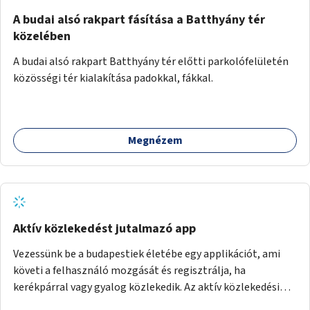
A budai alsó rakpart fásítása a Batthyány tér
közelében
A budai alsó rakpart Batthyány tér előtti parkolófelületén
közösségi tér kialakítása padokkal, fákkal.
Megnézem
Aktív közlekedést jutalmazó app
Vezessünk be a budapestiek életébe egy applikációt, ami
követi a felhasználó mozgását és regisztrálja, ha
kerékpárral vagy gyalog közlekedik. Az aktív közlekedési
formákat virtuálisan jutalmazza, amit az együttműködő