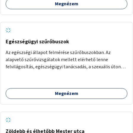
Megnézem
sziget északi felén, ahol jelenleg egyetlen asztal sem
található.
Egészségügyi szűrőbuszok
Az egészségi állapot felmérése szűrőbuszokban. Az
alapvető szűrővizsgálatok mellett elérhető lenne
felvilágosítás, egészségügyi tanácsadás, a szexuális úton
terjedő betegségek szűrése és a szenvedélybetegek
támogatása.
Megnézem
Zöldebb és élhetőbb Mester utca