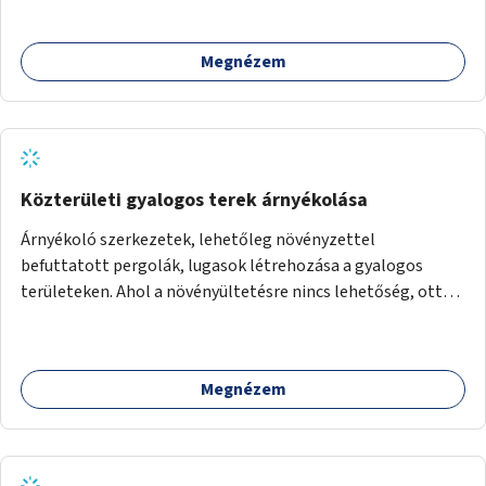
üzleti partnereknél kedvezményekre, ajándékokra válthat a
felhasználó.
Megnézem
Közterületi gyalogos terek árnyékolása
Árnyékoló szerkezetek, lehetőleg növényzettel
befuttatott pergolák, lugasok létrehozása a gyalogos
területeken. Ahol a növényültetésre nincs lehetőség, ott
akár dézsából felfutó futónövényzet alkalmazása, legvégső
megoldásként napvitorlák felszerelése.
Megnézem