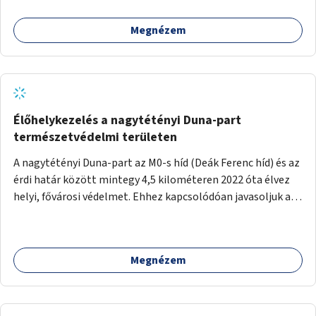
Megnézem
Élőhelykezelés a nagytétényi Duna-part
természetvédelmi területen
A nagytétényi Duna-part az M0-s híd (Deák Ferenc híd) és az
érdi határ között mintegy 4,5 kilométeren 2022 óta élvez
helyi, fővárosi védelmet. Ehhez kapcsolódóan javasoljuk a
terület élőhelykezelését, a tájidegen, invazív fajok
ritkítását, visszaszorítását.
Megnézem