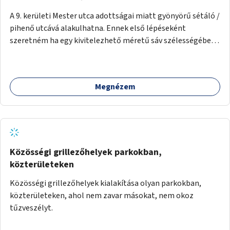
A 9. kerületi Mester utca adottságai miatt gyönyörű sétáló /
pihenő utcává alakulhatna. Ennek első lépéseként
szeretném ha egy kivitelezhető méretű sáv szélességében
a beton helyén ládás, vagy a földbe ültetett növényzet
lenne, praktikusan a járda és az autós sáv találkozásánál, a
platán fák között. A lakók, boltok és vendéglátó helyek
Megnézem
együttműködését kérnénk abban, hogy ez a zöld sáv ne
pusztuljon ki, és megtartsa azt a jó hangulatot, amiből már
könnyebb lesz elképzelni a következő lépést egészen
addig, amíg komolyabb forgalomcsillapítások és zöldítések
nem létesülnek a Mester utcában.
Közösségi grillezőhelyek parkokban,
közterületeken
Közösségi grillezőhelyek kialakítása olyan parkokban,
közterületeken, ahol nem zavar másokat, nem okoz
tűzveszélyt.