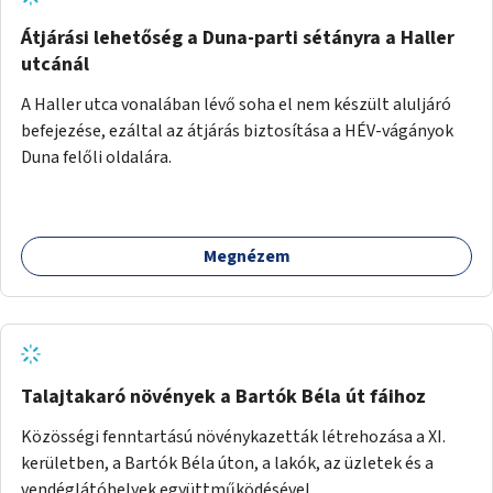
Átjárási lehetőség a Duna-parti sétányra a Haller
utcánál
A Haller utca vonalában lévő soha el nem készült aluljáró
befejezése, ezáltal az átjárás biztosítása a HÉV-vágányok
Duna felőli oldalára.
Megnézem
Talajtakaró növények a Bartók Béla út fáihoz
Közösségi fenntartású növénykazetták létrehozása a XI.
kerületben, a Bartók Béla úton, a lakók, az üzletek és a
vendéglátóhelyek együttműködésével.