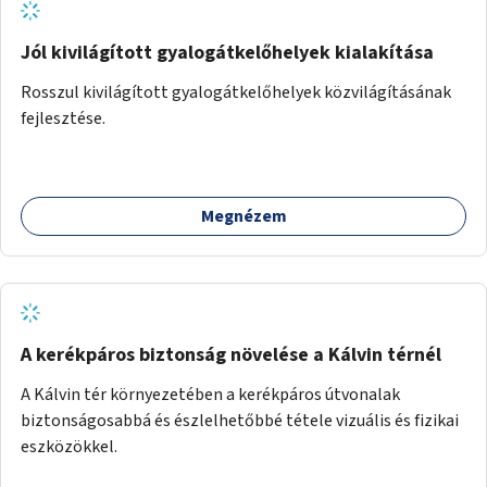
Jól kivilágított gyalogátkelőhelyek kialakítása
Rosszul kivilágított gyalogátkelőhelyek közvilágításának
fejlesztése.
Megnézem
A kerékpáros biztonság növelése a Kálvin térnél
A Kálvin tér környezetében a kerékpáros útvonalak
biztonságosabbá és észlelhetőbbé tétele vizuális és fizikai
eszközökkel.