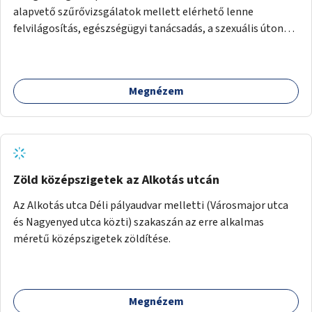
alapvető szűrővizsgálatok mellett elérhető lenne
felvilágosítás, egészségügyi tanácsadás, a szexuális úton
terjedő betegségek szűrése és a szenvedélybetegek
támogatása.
Megnézem
Zöld középszigetek az Alkotás utcán
Az Alkotás utca Déli pályaudvar melletti (Városmajor utca
és Nagyenyed utca közti) szakaszán az erre alkalmas
méretű középszigetek zöldítése.
Megnézem