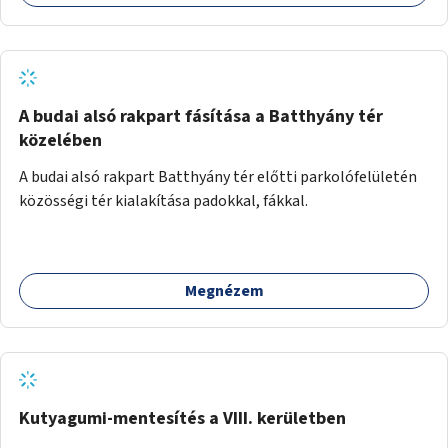
A budai alsó rakpart fásítása a Batthyány tér
közelében
A budai alsó rakpart Batthyány tér előtti parkolófelületén
közösségi tér kialakítása padokkal, fákkal.
Megnézem
Kutyagumi-mentesítés a VIII. kerületben