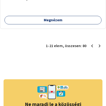
Megnézem
1
-
21
elem
, összesen:
80
Ne maradj le a közösségi