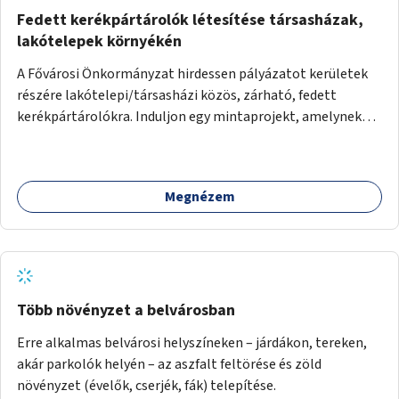
Fedett kerékpártárolók létesítése társasházak,
lakótelepek környékén
A Fővárosi Önkormányzat hirdessen pályázatot kerületek
részére lakótelepi/társasházi közös, zárható, fedett
kerékpártárolókra. Induljon egy mintaprojekt, amelynek
alapján fel lehet mérni, milyen feladatokkal jár a kerület
számára az üzemeltetés.
Megnézem
Több növényzet a belvárosban
Erre alkalmas belvárosi helyszíneken – járdákon, tereken,
akár parkolók helyén – az aszfalt feltörése és zöld
növényzet (évelők, cserjék, fák) telepítése.