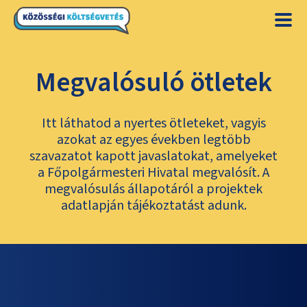
Megvalósuló ötletek
Itt láthatod a nyertes ötleteket, vagyis
azokat az egyes években legtöbb
szavazatot kapott javaslatokat, amelyeket
a Főpolgármesteri Hivatal megvalósít. A
megvalósulás állapotáról a projektek
adatlapján tájékoztatást adunk.