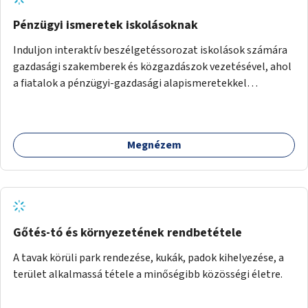
Pénzügyi ismeretek iskolásoknak
Induljon interaktív beszélgetéssorozat iskolások számára
gazdasági szakemberek és közgazdászok vezetésével, ahol
a fiatalok a pénzügyi-gazdasági alapismeretekkel
kapcsolatban tájékozódhatnak. A program többalkalmas
lenne, heti rendszerességgel tartanák iskolai csoportok
számára, önkormányzati intézményben vagy külső
Megnézem
helyszínen iskolai együttműködéssel. A szervezést az
Önkormányzat koordinálná, a tematikát a szakemberek
alakítanák ki, külön figyelmet fordítva a hátrányos helyzetű
gyerekek bevonására is. A program pilot jelleggel indulna,
több korosztály számára.
Gőtés-tó és környezetének rendbetétele
A tavak körüli park rendezése, kukák, padok kihelyezése, a
terület alkalmassá tétele a minőségibb közösségi életre.