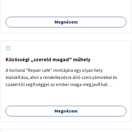
Megnézem
Közösségi „szereld magad” műhely
A holland "Repair café" mintájára egy olyan hely
kialakítása, ahol a rendelkezésre álló szerszámokkal és
szakértői segítséggel az ember maga megjavíthat
elromlott tárgyakat. A műhely egyben találkozóhely is,
lehetőség arra, hogy a közösség tagjai is segítsenek
egymásnak, megosszák tudásukat.
Megnézem