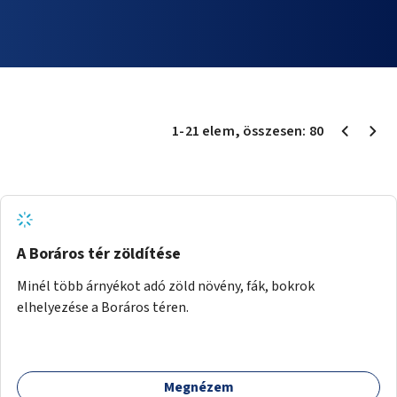
1
-
21
elem
, összesen:
80
A Boráros tér zöldítése
Minél több árnyékot adó zöld növény, fák, bokrok
elhelyezése a Boráros téren.
Megnézem