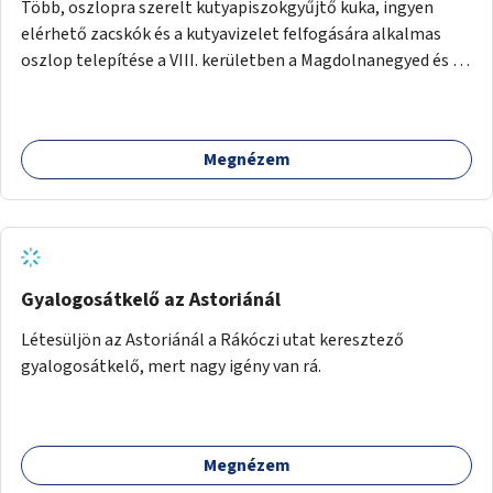
Több, oszlopra szerelt kutyapiszokgyűjtő kuka, ingyen
elérhető zacskók és a kutyavizelet felfogására alkalmas
oszlop telepítése a VIII. kerületben a Magdolnanegyed és a
Palotanegyed néhány pontján, pilot jelleggel.
Megnézem
Gyalogosátkelő az Astoriánál
Létesüljön az Astoriánál a Rákóczi utat keresztező
gyalogosátkelő, mert nagy igény van rá.
Megnézem