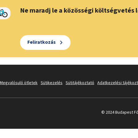
Ne maradj le a közösségi költségvetés l
Feliratkozás
Megvalósuló ötletek
Sütikezelés
Sütitájékoztató
Adatkezelési tájékoz
© 2024 Budapest Fő