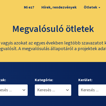
Mi ez?
Hírek, rendezvények
Ötletek
Megvalósuló ötletek
t, vagyis azokat az egyes években legtöbb szavazatot 
valósít. A megvalósulás állapotáról a projektek ada
zak:
Kategória:
Kerület: