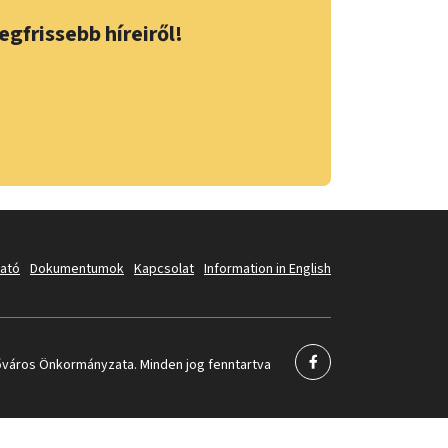
egfrissebb híreiről!
tató
Dokumentumok
Kapcsolat
Information in English
város Önkormányzata. Minden jog fenntartva