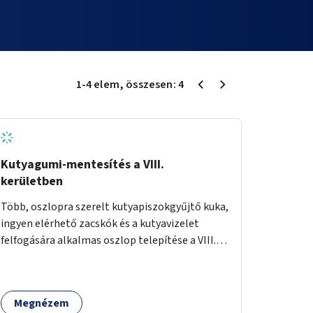
1
-
4
elem
, összesen:
4
Kutyagumi-mentesítés a VIII.
kerületben
Több, oszlopra szerelt kutyapiszokgyűjtő kuka,
ingyen elérhető zacskók és a kutyavizelet
felfogására alkalmas oszlop telepítése a VIII.
kerületben a Magdolnanegyed és a
Palotanegyed néhány pontján, pilot jelleggel.
Megnézem