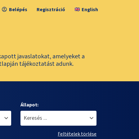
Belépés
Regisztráció
English
kapott javaslatokat, amelyeket a
tlapján tájékoztatást adunk.
Állapot:
Feltételek törlése