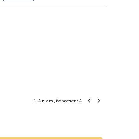
1
-
4
elem
, összesen:
4