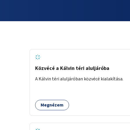
Közvécé a Kálvin téri aluljáróba
A Kálvin téri aluljáróban közvécé kialakítása.
Megnézem