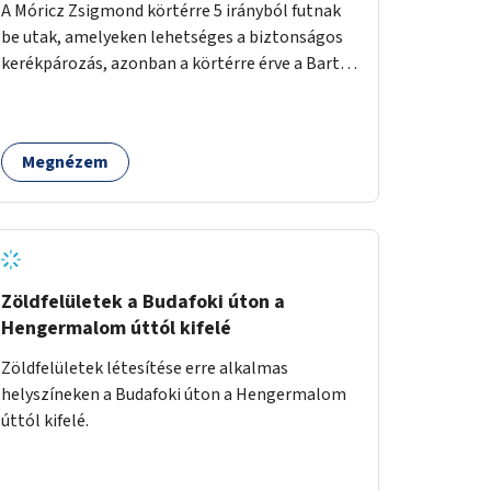
A Móricz Zsigmond körtérre 5 irányból futnak
be utak, amelyeken lehetséges a biztonságos
kerékpározás, azonban a körtérre érve a Bartók
Béla út kivételével mindegyik kerékpáros
útvonal megszakad. Alakítsuk ki a kerékpáros
útvonalak összekötését!
Megnézem
Zöldfelületek a Budafoki úton a
Hengermalom úttól kifelé
Zöldfelületek létesítése erre alkalmas
helyszíneken a Budafoki úton a Hengermalom
úttól kifelé.