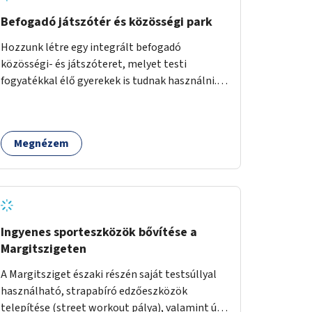
Befogadó játszótér és közösségi park
Hozzunk létre egy integrált befogadó
közösségi- és játszóteret, melyet testi
fogyatékkal élő gyerekek is tudnak használni.
Ennek helyszínéül a XVIII. kerület Turul-park
területe lenne megfelelő, mely mind
elérhetőségét, mind infrastrukturális
Megnézem
adottságait tekintve alkalmas egy új játszótér
kialakítására.
Ingyenes sporteszközök bővítése a
Margitszigeten
A Margitsziget északi részén saját testsúllyal
használható, strapabíró edzőeszközök
telepítése (street workout pálya), valamint új