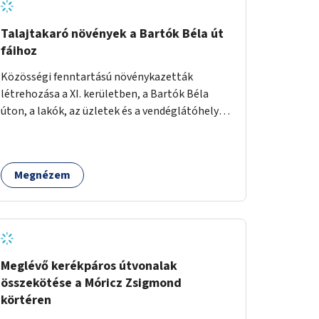
Talajtakaró növények a Bartók Béla út
fáihoz
Közösségi fenntartású növénykazetták
létrehozása a XI. kerületben, a Bartók Béla
úton, a lakók, az üzletek és a vendéglátóhelyek
együttműködésével.
Megnézem
Meglévő kerékpáros útvonalak
összekötése a Móricz Zsigmond
körtéren