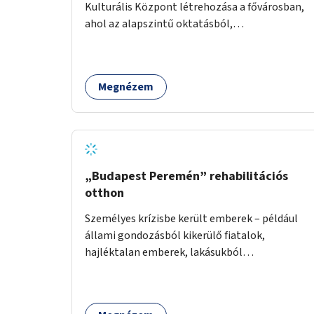
Kulturális Központ létrehozása a fővárosban,
ahol az alapszintű oktatásból,
továbbképzésből és a felsőoktatásból kikerülő
autista fiatalok élethosszig tartó támogatásra
és közösségekre találhatnak.
Megnézem
„Budapest Peremén” rehabilitációs
otthon
Személyes krízisbe került emberek – például
állami gondozásból kikerülő fiatalok,
hajléktalan emberek, lakásukból
kilakoltatottak, szenvedélybetegségükből
kijönni szándékozók – számára rehabilitációs
otthon megteremtése Budapest valamely