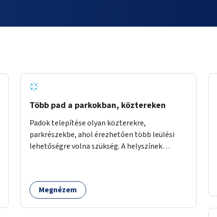
Több pad a parkokban, köztereken
Padok telepítése olyan közterekre,
parkrészekbe, ahol érezhetően több leülési
lehetőségre volna szükség. A helyszínek
kiválasztása a helyiekkel való egyeztetést
követően történhet.
Megnézem