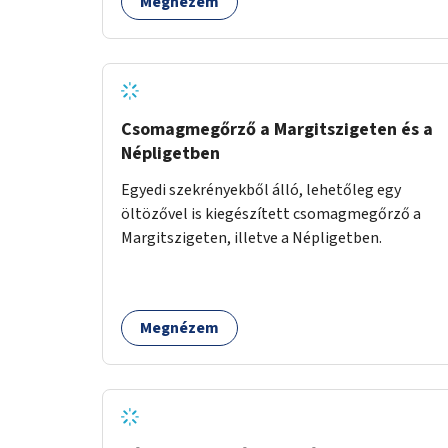
Megnézem
peremkerületén, civil/szakmai szervezeti
háttérrel. A program a közvetlen segítségen,
biztonságnyújtáson kívül gazdálkodásba is
bevonja az ott lévő személyeket, és egyben a
környezettudatos és fenntartható élettel
kapcsolatos szemléletformálást is céljának
Csomagmegőrző a Margitszigeten és a
tekinti.
Népligetben
Egyedi szekrényekből álló, lehetőleg egy
öltözővel is kiegészített csomagmegőrző a
Margitszigeten, illetve a Népligetben.
Megnézem