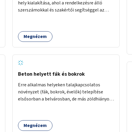
hely kialakítása, ahol a rendelkezésre álló
szerszámokkal és szakértői segítséggel az
ember maga megjavíthat elromlott tárgyakat.
A műhely egyben találkozóhely is, lehetőség
arra, hogy a közösség tagjai is segítsenek
Megnézem
egymásnak, megosszák tudásukat.
Beton helyett fák és bokrok
Erre alkalmas helyeken talajkapcsolatos
növényzet (fák, bokrok, évelők) telepítése
elsősorban a belvárosban, de más zöldhiányos
városrészekben is.
Megnézem