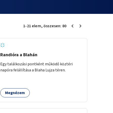
1
-
21
elem
, összesen:
80
Randióra a Blahán
Egy találkozási pontként működő köztéri
napóra felállítása a Blaha Lujza téren.
Megnézem