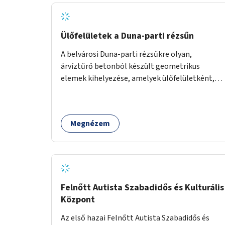
zöld sáv ne pusztuljon ki, és megtartsa azt a jó
hangulatot, amiből már könnyebb lesz
elképzelni a következő lépést egészen addig,
Ülőfelületek a Duna-parti rézsűn
amíg komolyabb forgalomcsillapítások és
A belvárosi Duna-parti rézsűkre olyan,
zöldítések nem létesülnek a Mester utcában.
árvíztűrő betonból készült geometrikus
elemek kihelyezése, amelyek ülőfelületként,
asztalként és lépcsőként is – valamint néhány
esetben extra funkcióval (kutyaitató, grill) –
használhatók. Civilek bevonása a fenntartásba.
Megnézem
Felnőtt Autista Szabadidős és Kulturális
Központ
Az első hazai Felnőtt Autista Szabadidős és