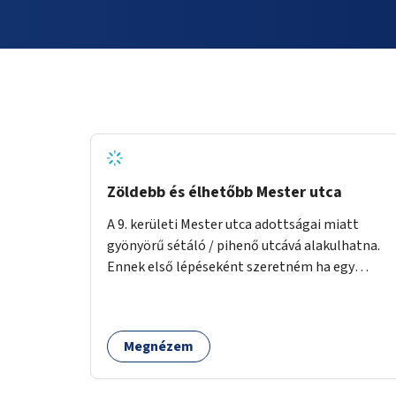
Zöldebb és élhetőbb Mester utca
A 9. kerületi Mester utca adottságai miatt
gyönyörű sétáló / pihenő utcává alakulhatna.
Ennek első lépéseként szeretném ha egy
kivitelezhető méretű sáv szélességében a
beton helyén ládás, vagy a földbe ültetett
növényzet lenne, praktikusan a járda és az
Megnézem
autós sáv találkozásánál, a platán fák között. A
lakók, boltok és vendéglátó helyek
együttműködését kérnénk abban, hogy ez a