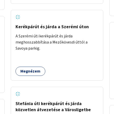
Kerékpárút és járda a Szerémi úton
A Szerémi úti kerékpárút és járda
meghosszabbítása a Mezőkövesdi úttól a
Savoya parkig.
Megnézem
Stefánia úti kerékpárút és járda
közvetlen átvezetése a Városligetbe