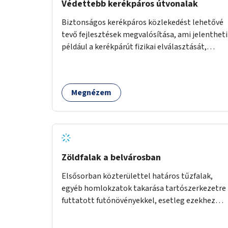
Védettebb kerékpáros útvonalak
Biztonságos kerékpáros közlekedést lehetővé
tevő fejlesztések megvalósítása, ami jelentheti
például a kerékpárút fizikai elválasztását,
szintbeli kiemelését, optikai jelölését, az
indirekt balra kanyarodási lehetőség jelölését –
különösen a veszélyesebb kereszteződésekben,
Megnézem
vagy akár egyes egyirányú utcák megnyitását
szembeforgalmú kerékpározásra.
Zöldfalak a belvárosban
Elsősorban közterülettel határos tűzfalak,
egyéb homlokzatok takarása tartószerkezetre
futtatott futónövényekkel, esetleg ezekhez
kapcsolódóan lugasok kialakítása. Ezzel olyan
belvárosi helyszíneken növelhető a