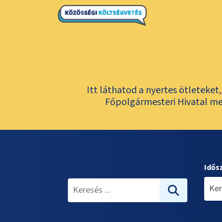
Itt láthatod a nyertes ötleteke
Főpolgármesteri Hivatal meg
Idős