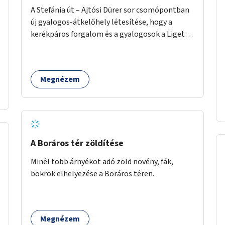
A Stefánia út – Ajtósi Dürer sor csomópontban
új gyalogos-átkelőhely létesítése, hogy a
kerékpáros forgalom és a gyalogosok a Liget
felé vezető bal oldali járdáról közvetlenül
átkelhessenek a Városligetbe.
Megnézem
A Boráros tér zöldítése
Minél több árnyékot adó zöld növény, fák,
bokrok elhelyezése a Boráros téren.
Megnézem