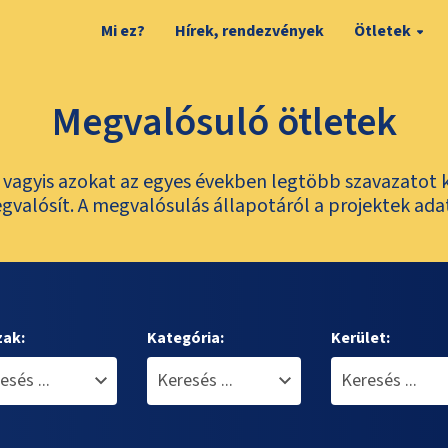
Mi ez?
Hírek, rendezvények
Ötletek
Megvalósuló ötletek
t, vagyis azokat az egyes években legtöbb szavazatot 
valósít. A megvalósulás állapotáról a projektek ada
zak:
Kategória:
Kerület: