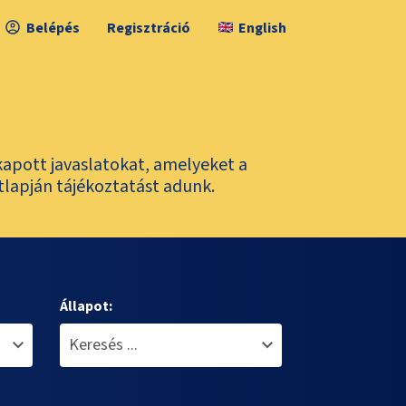
Belépés
Regisztráció
English
kapott javaslatokat, amelyeket a
tlapján tájékoztatást adunk.
Állapot: