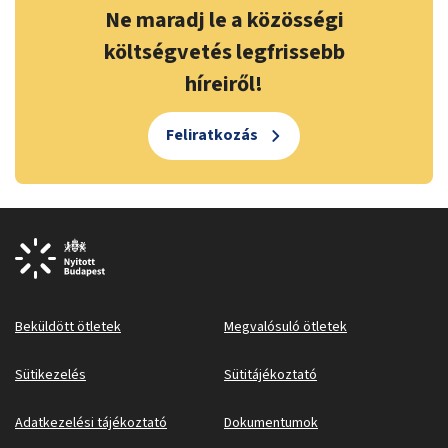
Ne maradj le a közösségi
költségvetés legfrissebb
híreiről!
Feliratkozás
Beküldött ötletek
Megvalósuló ötletek
Sütikezelés
Sütitájékoztató
Adatkezelési tájékoztató
Dokumentumok