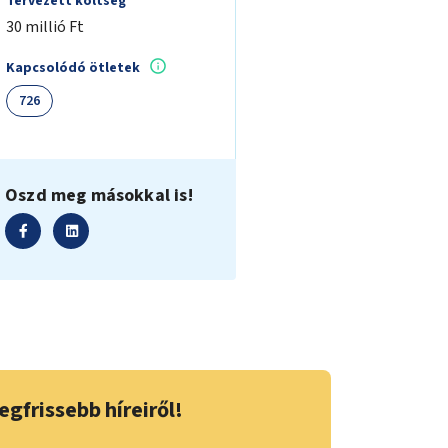
Tervezett költség
30 millió Ft
Kapcsolódó ötletek
726
Oszd meg másokkal is!
egfrissebb híreiről!