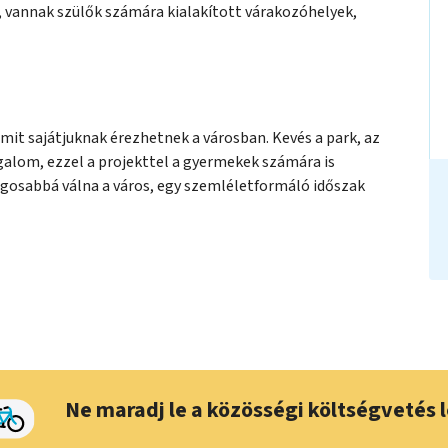
 vannak szülők számára kialakított várakozóhelyek,
mit sajátjuknak érezhetnek a városban. Kevés a park, az
rgalom, ezzel a projekttel a gyermekek számára is
gosabbá válna a város, egy szemléletformáló időszak
Ne maradj le a közösségi költségvetés l