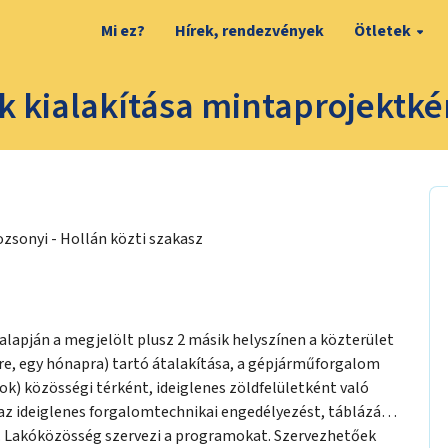
Mi ez?
Hírek, rendezvények
Ötletek
ák kialakítása mintaprojektké
Pozsonyi - Hollán közti szakasz
alapján a megjelölt plusz 2 másik helyszínen a közterület
re, egy hónapra) tartó átalakítása, a gépjárműforgalom
ok) közösségi térként, ideiglenes zöldfelületként való
 az ideiglenes forgalomtechnikai engedélyezést, táblázást,
át. Lakóközösség szervezi a programokat. Szervezhetőek