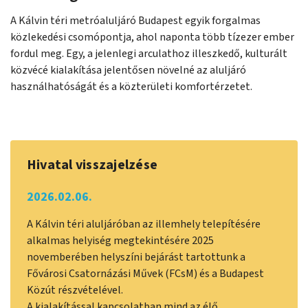
A Kálvin téri metróaluljáró Budapest egyik forgalmas
közlekedési csomópontja, ahol naponta több tízezer ember
fordul meg. Egy, a jelenlegi arculathoz illeszkedő, kulturált
közvécé kialakítása jelentősen növelné az aluljáró
használhatóságát és a közterületi komfortérzetet.
Hivatal visszajelzése
2026.02.06.
A Kálvin téri aluljáróban az illemhely telepítésére
alkalmas helyiség megtekintésére 2025
novemberében helyszíni bejárást tartottunk a
Fővárosi Csatornázási Művek (FCsM) és a Budapest
Közút részvételével.
A kialakítással kapcsolatban mind az élő