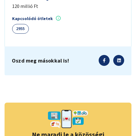
120 millió Ft
Kapcsolódó ötletek
2955
Oszd meg másokkal is!
Ne maradj le a közösségi