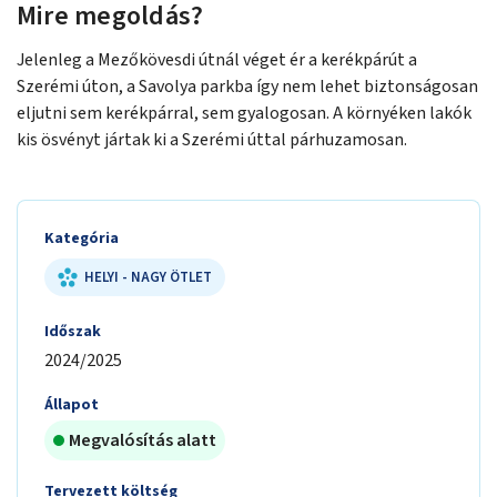
Mire megoldás?
Jelenleg a Mezőkövesdi útnál véget ér a kerékpárút a
Szerémi úton, a Savolya parkba így nem lehet biztonságosan
eljutni sem kerékpárral, sem gyalogosan. A környéken lakók
kis ösvényt jártak ki a Szerémi úttal párhuzamosan.
Kategória
HELYI - NAGY ÖTLET
Időszak
2024/2025
Állapot
Megvalósítás alatt
Tervezett költség