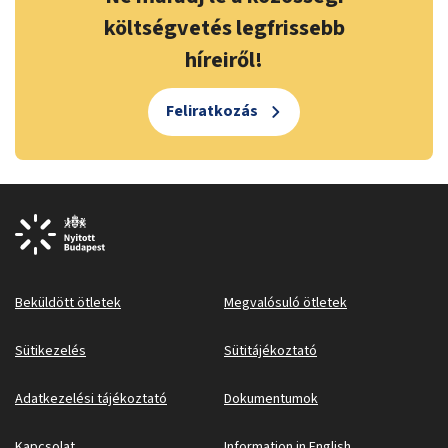
költségvetés legfrissebb
híreiről!
Feliratkozás
Beküldött ötletek
Megvalósuló ötletek
Sütikezelés
Sütitájékoztató
Adatkezelési tájékoztató
Dokumentumok
Kapcsolat
Information in English