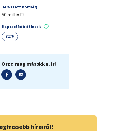
Tervezett költség
50 millió Ft
Kapcsolódó ötletek
3276
Oszd meg másokkal is!
egfrissebb híreiről!