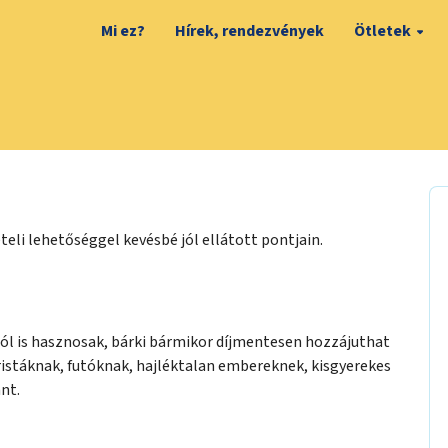
Mi ez?
Hírek, rendezvények
Ötletek
teli lehetőséggel kevésbé jól ellátott pontjain.
ól is hasznosak, bárki bármikor díjmentesen hozzájuthat
uristáknak, futóknak, hajléktalan embereknek, kisgyerekes
nt.