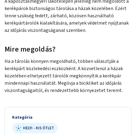
A káposztásmegyeri lakótelepen jelenleg nem megoldott a
kerékpárok biztonságos tárolása a házak közelében. Ezért
lenne szükség fedett, zárható, közösen használható
kerékpártárolók kialakítására, amelyek védelmet nyújtanak
az időjárás viszontagságaival szemben.
Mire megoldás?
Ha a tárolás könnyen megoldható, többen választják a
kerékpárt közlekedési eszközként. A közvetlenül a házak
közelében elhelyezett tárolók megkönnyítik a kerékpár
mindennapi használatát. Megóvja a bicikliket az időjárás
viszontagságaitól, és rendezettebb környezetet teremt.
Kategória
HELYI - KIS ÖTLET