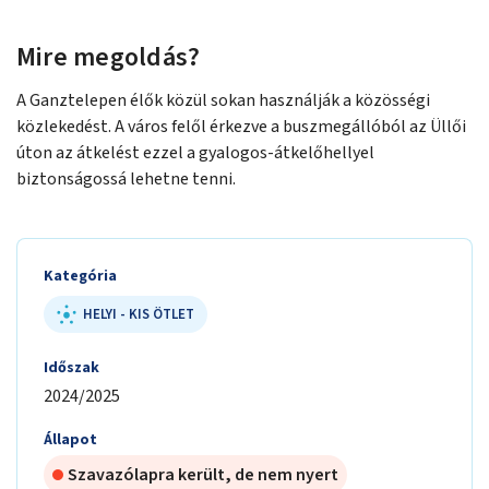
Mire megoldás?
A Ganztelepen élők közül sokan használják a közösségi
közlekedést. A város felől érkezve a buszmegállóból az Üllői
úton az átkelést ezzel a gyalogos-átkelőhellyel
biztonságossá lehetne tenni.
Kategória
HELYI - KIS ÖTLET
Időszak
2024/2025
Állapot
Szavazólapra került, de nem nyert