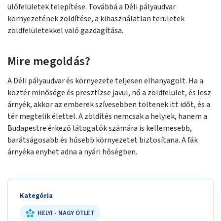
ülőfelületek telepítése. Továbbá a Déli pályaudvar
környezetének zöldítése, a kihasználatlan területek
zöldfelületekkel való gazdagítása.
Mire megoldás?
A Déli pályaudvar és környezete teljesen elhanyagolt. Ha a
köztér minősége és presztízse javul, nő a zöldfelület, és lesz
árnyék, akkor az emberek szívesebben töltenek itt időt, és a
tér megtelik élettel. A zöldítés nemcsak a helyiek, hanem a
Budapestre érkező látogatók számára is kellemesebb,
barátságosabb és hűsebb környezetet biztosítana. A fák
árnyéka enyhet adna a nyári hőségben.
Kategória
HELYI - NAGY ÖTLET