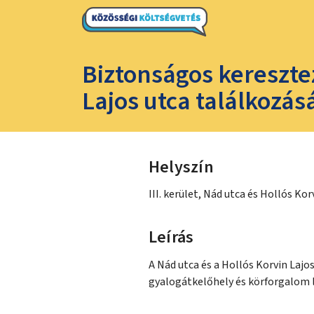
Biztonságos kereszte
Lajos utca találkozás
Helyszín
III. kerület, Nád utca és Hollós Ko
Leírás
A Nád utca és a Hollós Korvin Laj
gyalogátkelőhely és körforgalom l