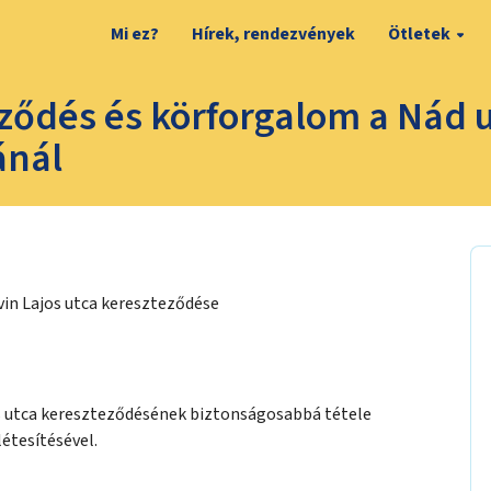
Mi ez?
Hírek, rendezvények
Ötletek
ződés és körforgalom a Nád u
ánál
rvin Lajos utca kereszteződése
os utca kereszteződésének biztonságosabbá tétele
étesítésével.