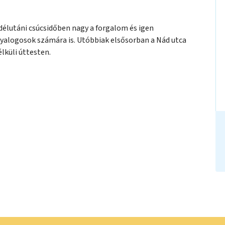
 délutáni csúcsidőben nagy a forgalom és igen
gyalogosok számára is. Utóbbiak elsősorban a Nád utca
lküli úttesten.