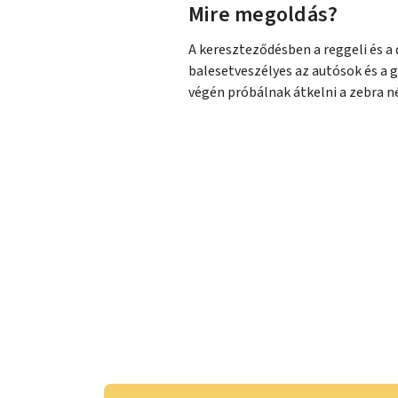
Mire megoldás?
A kereszteződésben a reggeli és a
balesetveszélyes az autósok és a 
végén próbálnak átkelni a zebra né