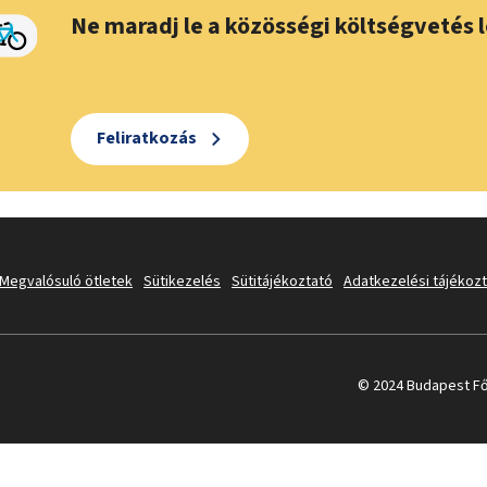
Ne maradj le a közösségi költségvetés l
Feliratkozás
Megvalósuló ötletek
Sütikezelés
Sütitájékoztató
Adatkezelési tájékoz
© 2024 Budapest Fő