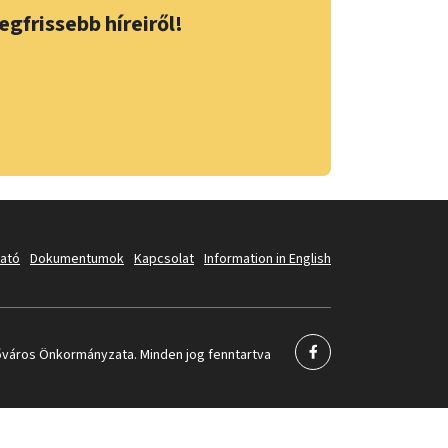
egfrissebb híreiről!
tató
Dokumentumok
Kapcsolat
Information in English
város Önkormányzata. Minden jog fenntartva