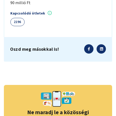
90 millió Ft
Kapcsolódó ötletek
2196
Oszd meg másokkal is!
Ne maradj le a közösségi