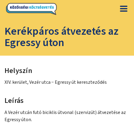
Kerékpáros átvezetés az
Egressy úton
Helyszín
XIV. kerület, Vezér utca − Egressy út kereszteződés
Leírás
A Vezér utcán futó biciklis útvonal (szervizút) átvezetése az
Egressy úton.