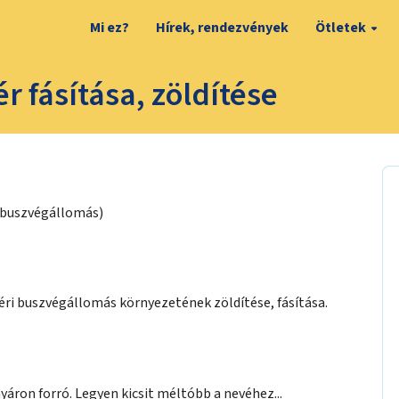
Mi ez?
Hírek, rendezvények
Ötletek
r fásítása, zöldítése
ó buszvégállomás)
éri buszvégállomás környezetének zöldítése, fásítása.
nyáron forró. Legyen kicsit méltóbb a nevéhez...