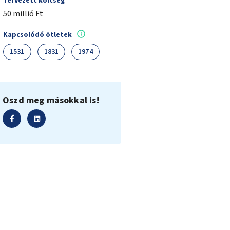
Tervezett költség
50 millió Ft
Kapcsolódó ötletek
1531
1831
1974
Oszd meg másokkal is!