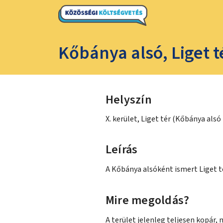
Kőbánya alsó, Liget té
Helyszín
X. kerület, Liget tér (Kőbánya als
Leírás
A Kőbánya alsóként ismert Liget t
Mire megoldás?
A terület jelenleg teljesen kopár, 