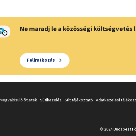
Ne maradj le a közösségi költségvetés l
Feliratkozás
Megvalósuló ötletek
Sütikezelés
Sütitájékoztató
Adatkezelési tájékoz
© 2024 Budapest Fő