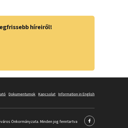
egfrissebb híreiről!
tató
Dokumentumok
Kapcsolat
Information in English
város Önkormányzata. Minden jog fenntartva