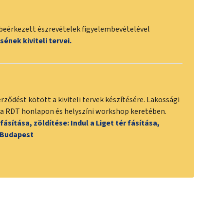
a beérkezett észrevételek figyelembevételével
ésének kiviteli tervei.
ződést kötött a kiviteli tervek készítésére. Lakossági
r a RDT honlapon és helyszíni workshop keretében.
 fásítása, zöldítése: Indul a Liget tér fásítása,
| Budapest