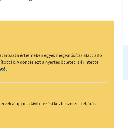
atározata értelmében egyes megvalósítás alatt álló
tották. A döntés ezt a nyertes ötletet is érintette.
ató.
 tervek alapján a kivitelezési közbeszerzési eljárás