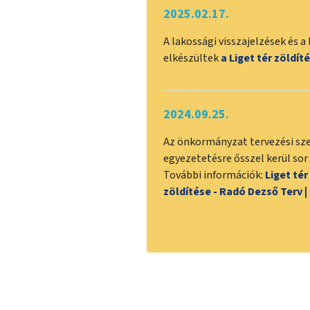
2025.02.17.
A lakossági visszajelzések és 
elkészültek
a Liget tér zöldít
2024.09.25.
Az önkormányzat tervezési szer
egyezetetésre ősszel kerül so
További információk:
Liget tér
zöldítése - Radó Dezső Terv 