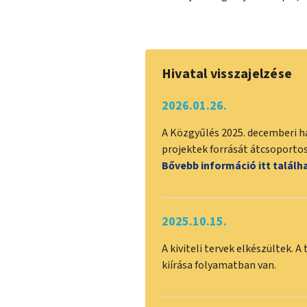
Hivatal visszajelzése
2026.01.26.
A Közgyűlés 2025. decemberi h
projektek forrását átcsoportosí
Bővebb információ itt találh
2025.10.15.
A kiviteli tervek elkészültek. A
kiírása folyamatban van.