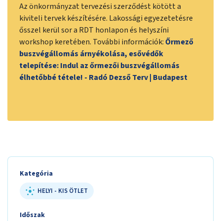
Az önkormányzat tervezési szerződést kötött a
kiviteli tervek készítésére. Lakossági egyezetetésre
ősszel kerül sor a RDT honlapon és helyszíni
workshop keretében. További információk:
Őrmező
buszvégállomás árnyékolása, esővédők
telepítése: Indul az őrmezői buszvégállomás
élhetőbbé tétele! - Radó Dezső Terv | Budapest
Kategória
HELYI - KIS ÖTLET
Időszak