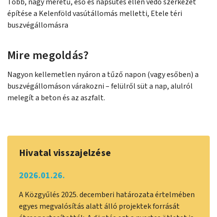
Több, nagy méretű, eső és napsütés ellen védő szerkezet
építése a Kelenföld vasútállomás melletti, Etele téri
buszvégállomásra
Mire megoldás?
Nagyon kellemetlen nyáron a tűző napon (vagy esőben) a
buszvégállomáson várakozni – felülről süt a nap, alulról
melegít a beton és az aszfalt.
Hivatal visszajelzése
2026.01.26.
A Közgyűlés 2025. decemberi határozata értelmében
egyes megvalósítás alatt álló projektek forrását