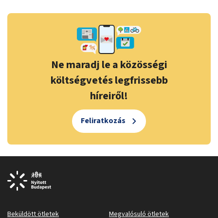
Ne maradj le a közösségi
költségvetés legfrissebb
híreiről!
Feliratkozás
Beküldött ötletek
Megvalósuló ötletek