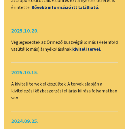
átcsoportosították. A döntés ezt a nyertes ötletet is
érintette.
Bővebb információ itt található.
2025.10.20.
Véglegesedtek az Őrmező buszvégállomás (Kelenföld
vasútállomás) árnyékolásának
kiviteli tervei.
2025.10.15.
A kiviteli tervek elkészültek. A tervek alapján a
kivitelezési közbeszerzési eljárás kiírása folyamatban
van.
2024.09.25.